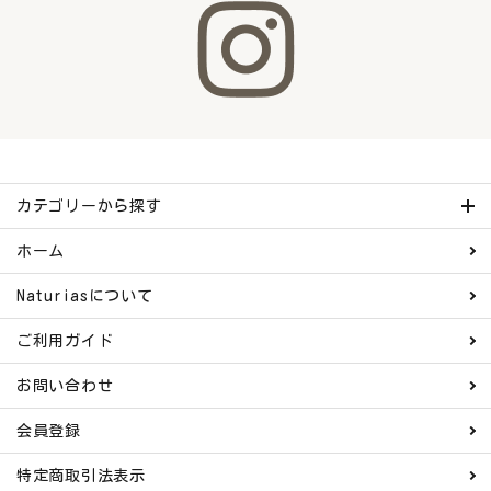
フェムケア
インナー・下着・ナイトウェア
キッズ・ベビー・マタニティ
カテゴリーから探す
キッチン用品
ホーム
フード・ドリンク
Naturiasについて
ブランド
ご利用ガイド
お問い合わせ
定期購入
会員登録
オリジナルブランド
特定商取引法表示