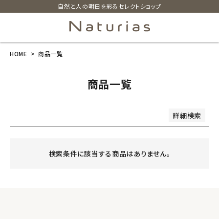
自然と人の明日を彩るセレクトショップ
商品番号/JANコード
並び順
HOME
商品一覧
search
新着順
価格が安い順
価格が高い順
レビュー順
商品一覧
ホーム
検索
詳細検索
新商品
カテゴリーから探す
検索条件に該当する商品はありません。
美容・コスメ・香水
衛生用品
日用品雑貨