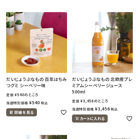
だいじょうぶなもの 百年はちみ
だいじょうぶなもの 北欧産プレ
つグミ シーベリー味
ミアムシーベリージュース
500ml
¥
540
のところ
定価
¥
3,456
のところ
定価
¥
540
当店特別価格
税込
¥
3,456
当店特別価格
税込
詳細を見る
カートに入れる