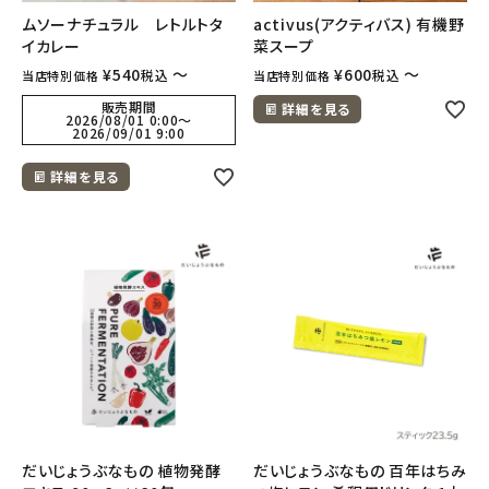
ムソーナチュラル レトルトタ
activus(アクティバス) 有機野
イカレー
菜スープ
meeting_room
person
ログイン
会員登録
¥
540
〜
¥
600
〜
税込
税込
当店特別価格
当店特別価格
販売期間
詳細を見る
2026/08/01 0:00
〜
2026/09/01 9:00
詳細を見る
だいじょうぶなもの 植物発酵
だいじょうぶなもの 百年はちみ