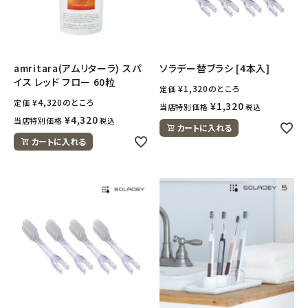
amritara(アムリターラ) スパ
ソラデー替ブラシ [4本入]
イス レッド フロー 60粒
¥
1,320
のところ
定価
¥
4,320
のところ
定価
¥
1,320
当店特別価格
税込
¥
4,320
当店特別価格
税込
カートに入れる
カートに入れる