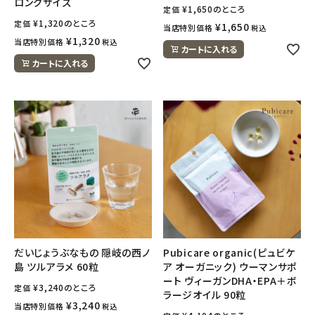
ロングサイズ
¥
1,650
のところ
定価
¥
1,320
のところ
定価
¥
1,650
当店特別価格
税込
¥
1,320
当店特別価格
税込
カートに入れる
カートに入れる
だいじょうぶなもの 隠岐の西ノ
Pubicare organic(ピュビケ
島 ツルアラメ 60粒
ア オーガニック) ウーマンサポ
ート ヴィーガンDHA・EPA＋ボ
¥
3,240
のところ
定価
ラージオイル 90粒
¥
3,240
当店特別価格
税込