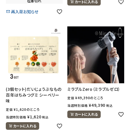
在庫切れ
カートに入れる
再入荷お知らせ
(3個セット)だいじょうぶなもの
ミラブルZero（ミラブルゼロ）
百年はちみつグミ シーベリー
¥
49,390
のところ
定価
味
¥
49,390
当店特別価格
税込
¥
1,620
のところ
定価
カートに入れる
¥
1,620
当店特別価格
税込
カートに入れる