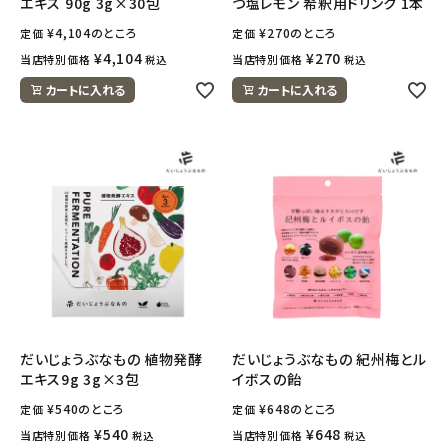
エキス 90g 3g×30包
つ塩レモン 希釈用ドリンク 1本
¥
4,104
のところ
¥
270
のところ
定価
定価
¥
4,104
¥
270
当店特別価格
当店特別価格
税込
税込
カートに入れる
カートに入れる
だいじょうぶなもの 植物発酵
だいじょうぶなもの 紀州梅とル
エキス9g 3g×3包
イボスの飴
¥
540
のところ
¥
648
のところ
定価
定価
¥
540
¥
648
当店特別価格
当店特別価格
税込
税込