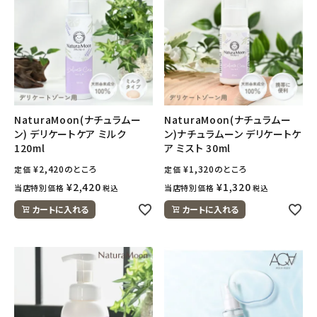
NaturaMoon(ナチュラムー
NaturaMoon(ナチュラムー
ン) デリケートケア ミルク
ン)ナチュラムーン デリケートケ
120ml
ア ミスト 30ml
¥
2,420
のところ
¥
1,320
のところ
定価
定価
¥
2,420
¥
1,320
当店特別価格
当店特別価格
税込
税込
カートに入れる
カートに入れる