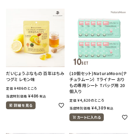
だいじょうぶなもの 百年はちみ
(10個セット)NaturaMoon(ナ
つグミ レモン味
チュラムーン） Tライナー おり
もの専用シート Tバッグ用 20
¥
486
のところ
定価
個入り
¥
486
当店特別価格
税込
¥
4,620
のところ
定価
詳細を見る
¥
4,389
当店特別価格
税込
カートに入れる