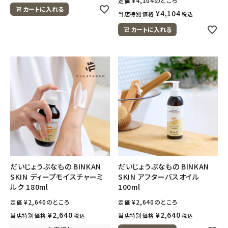
¥
4,104
のところ
定価
カートに入れる
¥
4,104
当店特別価格
税込
カートに入れる
だいじょうぶなもの BINKAN
だいじょうぶなもの BINKAN
SKIN ディープモイスチャーミ
SKIN アフターバスオイル
ルク 180ml
100ml
¥
2,640
のところ
¥
2,640
のところ
定価
定価
¥
2,640
¥
2,640
当店特別価格
当店特別価格
税込
税込