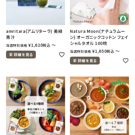
ナチュラムーン
エコリュクス
amritara(アムリターラ) 美緑
Natura Moon(ナチュラムー
エコメイト
青汁
ン) オーガニックコットン フェイ
シャルタオル 100枚
¥
1,620
〜
税込
当店特別価格
ナチュラプラス
¥
1,650
〜
税込
当店特別価格
詳細を見る
詳細を見る
アルマウィン
アルモニベルツ
コラム・スタッフのおすすめ
ご利用ガイド等
アカウント情報
ようこそ ゲスト 様