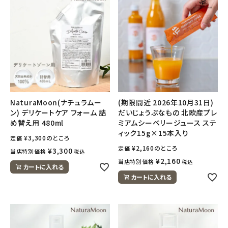
NaturaMoon(ナチュラムー
(期限間近 2026年10月31日)
ン) デリケートケア フォーム 詰
だいじょうぶなもの 北欧産プレ
め替え用 480ml
ミアムシーベリージュース ステ
ィック15g×15本入り
¥
3,300
のところ
定価
¥
2,160
のところ
定価
¥
3,300
当店特別価格
税込
¥
2,160
当店特別価格
税込
カートに入れる
カートに入れる