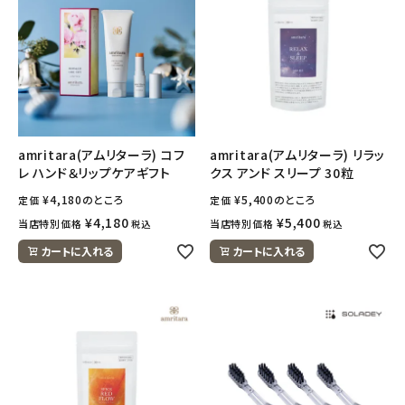
amritara(アムリターラ) コフ
amritara(アムリターラ) リラッ
レ ハンド＆リップケアギフト
クス アンド スリープ 30粒
¥
4,180
のところ
¥
5,400
のところ
定価
定価
¥
4,180
¥
5,400
当店特別価格
当店特別価格
税込
税込
カートに入れる
カートに入れる