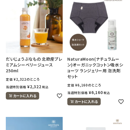
だいじょうぶなもの 北欧産プレ
NaturaMoon(ナチュラムー
ミアムシーベリージュース
ン)オーガニックコットン吸水シ
250ml
ョーツ ランジェリー用 泡洗剤
セット
¥
2,322
のところ
定価
¥
6,160
のところ
定価
¥
2,322
当店特別価格
税込
¥
6,160
当店特別価格
税込
カートに入れる
カートに入れる