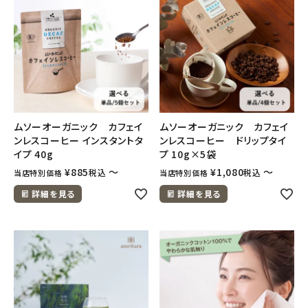
フェムケア
インナー・下着・ナイトウェア
キッズ・ベビー・マタニティ
ムソーオーガニック カフェイ
ムソーオーガニック カフェイ
キッチン用品
ンレスコーヒー インスタントタ
ンレスコーヒー ドリップタイ
イプ 40g
プ 10g×5袋
¥
885
〜
¥
1,080
〜
税込
税込
当店特別価格
当店特別価格
フード・ドリンク
詳細を見る
詳細を見る
ブランド
定期購入
オリジナルブランド