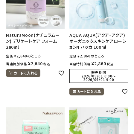
NaturaMoon(ナチュラムー
AQUA AQUA(アクア・アクア)
ン) デリケートケア フォーム
オーガニックスキンケアローシ
280ml
ョンN ハッカ 100ml
¥
2,640
のところ
¥
2,860
のところ
定価
定価
¥
2,640
¥
2,860
当店特別価格
当店特別価格
税込
税込
販売期間
カートに入れる
2026/08/01 0:00
〜
2026/09/01 9:00
カートに入れる