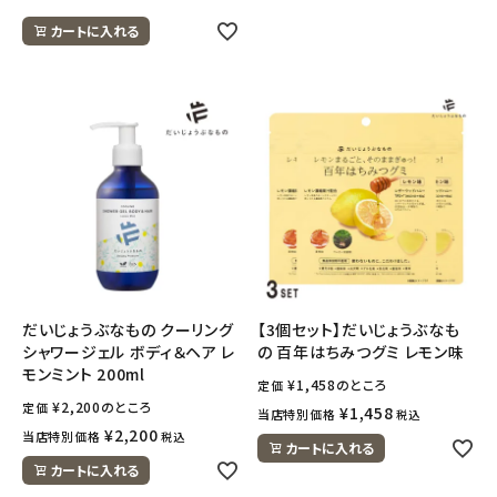
カートに入れる
だいじょうぶなもの クーリング
【3個セット】だいじょうぶなも
シャワージェル ボディ＆ヘア レ
の 百年はちみつグミ レモン味
モンミント 200ml
¥
1,458
のところ
定価
¥
2,200
のところ
定価
¥
1,458
当店特別価格
税込
¥
2,200
当店特別価格
税込
カートに入れる
カートに入れる