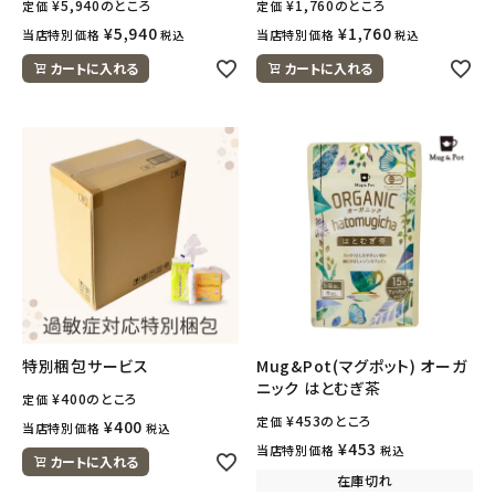
¥
5,940
のところ
¥
1,760
のところ
定価
定価
¥
5,940
¥
1,760
当店特別価格
当店特別価格
税込
税込
カートに入れる
カートに入れる
特別梱包サービス
Mug&Pot(マグポット) オーガ
ニック はとむぎ茶
¥
400
のところ
定価
¥
453
のところ
定価
¥
400
当店特別価格
税込
¥
453
当店特別価格
税込
カートに入れる
在庫切れ