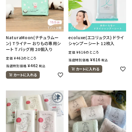
NaturaMoon(ナチュラムー
ecoluxe(エコリュクス) ドライ
ン) Tライナー おりもの専用シ
シャンプーシート 12枚入
ート Ｔバッグ用 20個入り
¥
616
のところ
定価
¥
462
のところ
定価
¥
616
当店特別価格
税込
¥
462
当店特別価格
税込
カートに入れる
カートに入れる