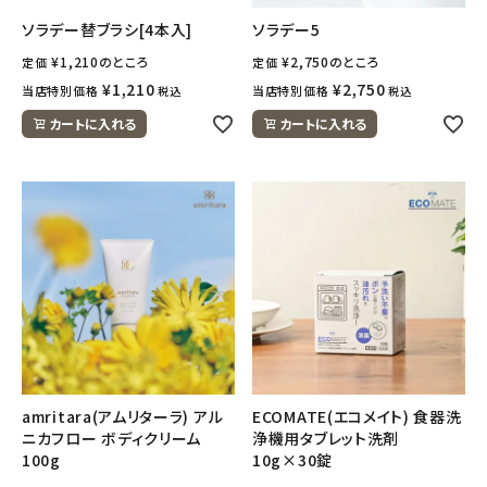
ソラデー替ブラシ[4本入]
ソラデー5
¥
1,210
のところ
¥
2,750
のところ
定価
定価
¥
1,210
¥
2,750
当店特別価格
当店特別価格
税込
税込
カートに入れる
カートに入れる
amritara(アムリターラ) アル
ECOMATE(エコメイト) 食器洗
ニカフロー ボディクリーム
浄機用タブレット洗剤
100g
10g×30錠