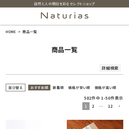
自然と人の明日を彩るセレクトショップ
商品番号/JANコード
並び順
HOME
商品一覧
search
新着順
価格が安い順
価格が高い順
レビュー順
商品一覧
ホーム
検索
詳細検索
新商品
カテゴリーから探す
並び替え
おすすめ順
新着順
価格が安い順
価格が高い順
582
件中
1
-
50
件表示
美容・コスメ・香水
1
2
…
12
衛生用品
日用品雑貨