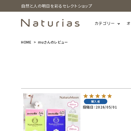
自然と人の明日を彩るセレクトショップ
カテゴリー
オ
HOME
muさんのレビュー
search
ホーム
新商品
カテゴリーから探す
購入者
投稿日
2026/05/01
美容・コスメ・香水
衛生用品