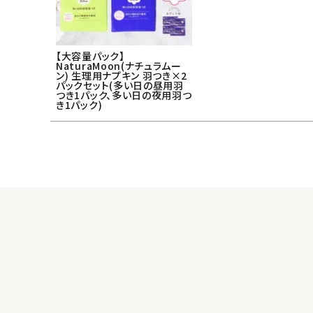
日用品雑貨
【大容量パック】
フェムケア
NaturaMoon(ナチュラムー
ン) 生理用ナプキン 羽つき×2
パックセット(多い日の昼用羽
インナー・下着・ナイトウェア
つき1パック、多い日の夜用羽つ
き1パック)
キッズ・ベビー・マタニティ
キッチン用品
フード・ドリンク
ブランド
定期購入
オリジナルブランド