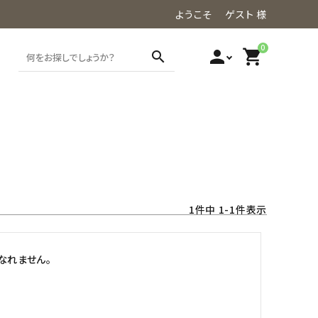
ようこそ ゲスト 様
0
person
shopping_cart
search
1
件中
1
-
1
件表示
なれません。