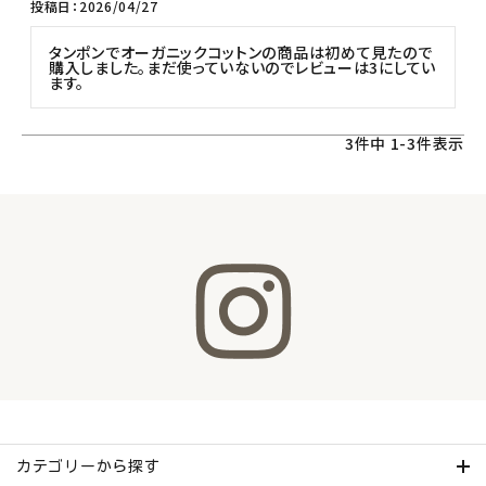
投稿日
2026/04/27
meeting_room
person
タンポンでオーガニックコットンの商品は初めて見たので
ログイン
会員登録
購入しました。まだ使っていないのでレビューは3にしてい
ます。
3
件中
1
-
3
件表示
カテゴリーから探す