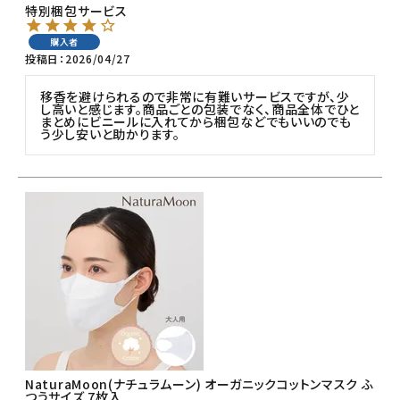
特別梱包サービス
購入者
フェムケア
投稿日
2026/04/27
インナー・下着・ナイトウェア
移香を避けられるので非常に有難いサービスですが、少
し高いと感じます。商品ごとの包装でなく、商品全体でひと
まとめにビニールに入れてから梱包などでもいいのでも
う少し安いと助かります。
キッズ・ベビー・マタニティ
キッチン用品
フード・ドリンク
ブランド
定期購入
オリジナルブランド
NaturaMoon(ナチュラムーン) オーガニックコットンマスク ふ
つうサイズ 7枚入