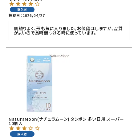
ナチュラムーン
購入者
投稿日
2026/04/27
エコリュクス
肌触りよく、形も気に入りました。お値段はしますが、品質
がよいので長時間つける時に使っています。
エコメイト
ナチュラプラス
アルマウィン
アルモニベルツ
コラム・スタッフのおすすめ
ご利用ガイド等
NaturaMoon(ナチュラムーン) タンポン 多い日用 スーパー
10個入
アカウント情報
購入者
ようこそ ゲスト 様