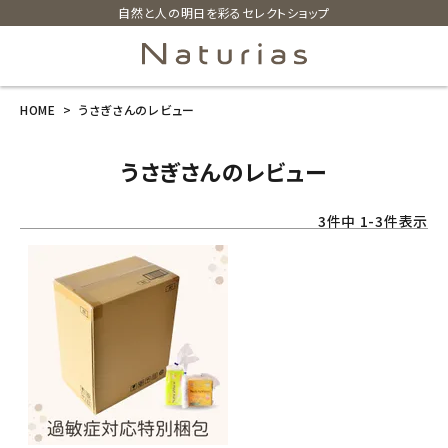
自然と人の明日を彩るセレクトショップ
HOME
うさぎさんのレビュー
search
うさぎさんのレビュー
ホーム
3
件中
1
-
3
件表示
新商品
カテゴリーから探す
美容・コスメ・香水
衛生用品
日用品雑貨