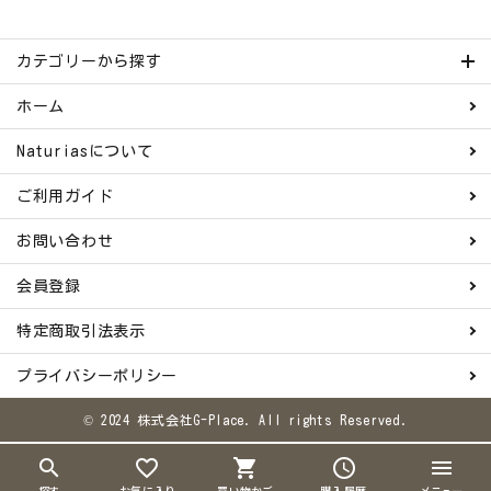
ナチュラムーン
カテゴリーから探す
エコリュクス
ホーム
エコメイト
Naturiasについて
ナチュラプラス
ご利用ガイド
アルマウィン
お問い合わせ
会員登録
アルモニベルツ
特定商取引法表示
コラム・スタッフのおすすめ
プライバシーポリシー
ご利用ガイド等
© 2024 株式会社G-Place. All rights Reserved.
アカウント情報
search
favorite_border
shopping_cart
schedule
menu
ようこそ ゲスト 様
探す
お気に入り
買い物かご
購入履歴
メニュー