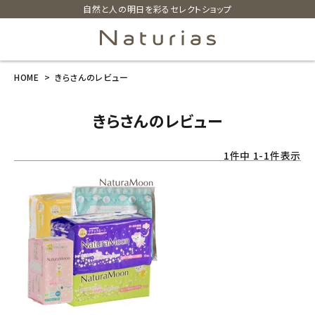
自然と人の明日を彩るセレクトショップ
HOME
きらさんのレビュー
search
きらさんのレビュー
ホーム
1
件中
1
-
1
件表示
新商品
カテゴリーから探す
美容・コスメ・香水
衛生用品
日用品雑貨