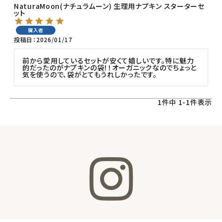
NaturaMoon(ナチュラムーン) 生理用ナプキン スターターセ
ット
フェムケア
購入者
投稿日
2026/01/17
インナー・下着・ナイトウェア
前から愛用しているセットが安くて嬉しいです。特に魅力
的だったのがナプキンの袋！！オーガニックなのでちょっと
気を使うので、袋がとてもうれしかったです。
キッズ・ベビー・マタニティ
キッチン用品
1
件中
1
-
1
件表示
フード・ドリンク
ブランド
定期購入
オリジナルブランド