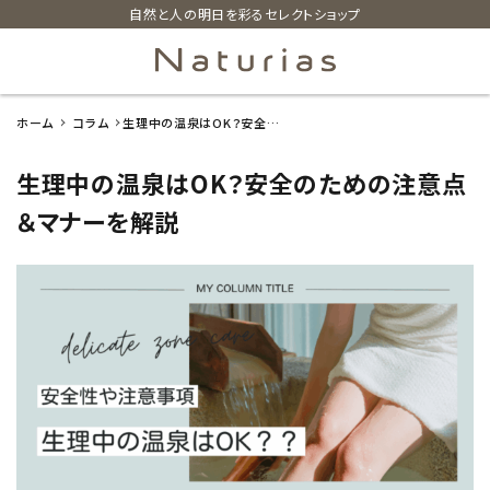
自然と人の明日を彩るセレクトショップ
ホーム
コラム
生理中の温泉はOK？安全の
search
ための注意点＆マナーを解説
生理中の温泉はOK？安全のための注意点
ホーム
＆マナーを解説
新着商品
カテゴリーから探す
美容・コスメ・香水
衛生用品
日用品雑貨