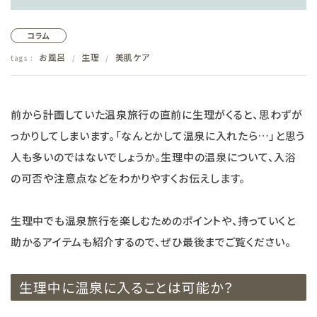
フェムケア
コラム
お風呂
生理
美肌ケア
tags :
/
/
インナー・下着・ナイトウェア
キッズ・ベビー・マタニティ
前から計画していた温泉旅行の直前に生理がくると、思わずが
っかりしてしまいます。「なんとかして温泉に入れたら…」と思う
キッチン用品
人も多いのではないでしょうか。生理中の温泉について、入浴
の可否や注意点などをわかりやすくお伝えします。
フード
ブランド
生理中でも温泉旅行を楽しむためのポイントや、持っていくと
助かるアイテムも紹介するので、ぜひ最後までご覧ください。
オリジナルブランド
生理中に温泉に入ることは可能か？
ナチュラムーン