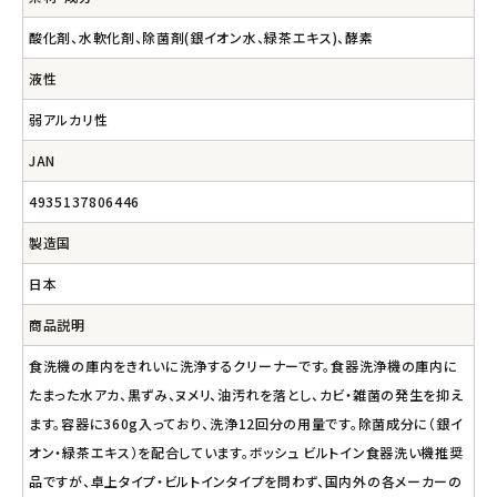
酸化剤、水軟化剤、除菌剤(銀イオン水、緑茶エキス)、酵素
液性
弱アルカリ性
JAN
4935137806446
製造国
日本
商品説明
食洗機の庫内をきれいに洗浄するクリーナーです。食器洗浄機の庫内に
たまった水アカ、黒ずみ、ヌメリ、油汚れを落とし、カビ・雑菌の発生を抑え
ます。容器に360g入っており、洗浄12回分の用量です。除菌成分に（銀イ
オン・緑茶エキス）を配合しています。ボッシュ ビルトイン食器洗い機推奨
品ですが、卓上タイプ・ビルトインタイプを問わず、国内外の各メーカーの