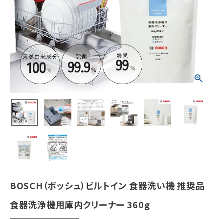
¥
4,048
(税込)
ホーム
新商品
カテゴリーから探す
美容・コスメ・香水
衛生用品
日用品雑貨
BOSCH（ボッシュ）ビルトイン 食器洗い機 推奨品
フェムケア
食器洗浄機用庫内クリーナー 360g
インナー・下着・ナイトウェア