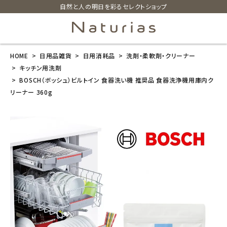
自然と人の明日を彩るセレクトショップ
HOME
日用品雑貨
日用消耗品
洗剤・柔軟剤・クリーナー
search
キッチン用洗剤
BOSCH（ボッシュ）ビルトイン 食器洗い機 推奨品 食器洗浄機用庫内ク
リーナー 360g
BOSCH（ボッ
シュ）ビルトイ
ン 食器洗い機
推奨品 食器洗
浄機用庫内ク
リーナー 360g