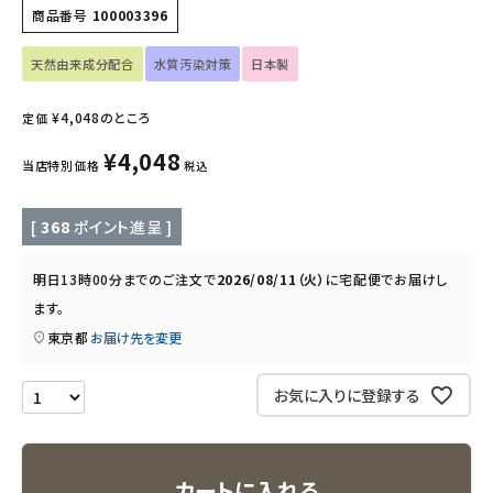
商品番号
100003396
キッズ・ベビー・マタニティ
天然由来成分配合
水質汚染対策
日本製
キッチン用品
¥
4,048
のところ
定価
フード・ドリンク
¥
4,048
当店特別価格
税込
ブランド
[
368
ポイント進呈 ]
定期購入
明日
13時00分
までのご注文で
2026/08/11（火）
に
宅配便
でお届けし
ます。
オリジナルブランド
東京都
お届け先を変更
ナチュラムーン
お気に入りに登録する
エコリュクス
カートに入れる
エコメイト