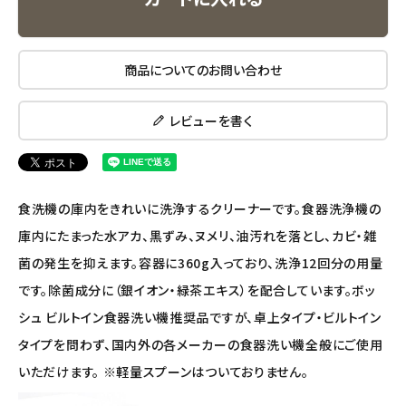
ナチュラプラス
商品についてのお問い合わせ
アルマウィン
レビューを書く
アルモニベルツ
コラム・スタッフのおすすめ
食洗機の庫内をきれいに洗浄するクリーナーです。食器洗浄機の
ご利用ガイド等
庫内にたまった水アカ、黒ずみ、ヌメリ、油汚れを落とし、カビ・雑
菌の発生を抑えます。容器に360g入っており、洗浄12回分の用量
アカウント情報
です。除菌成分に（銀イオン・緑茶エキス）を配合しています。ボッ
ようこそ ゲスト 様
シュ ビルトイン食器洗い機推奨品ですが、卓上タイプ・ビルトイン
meeting_room
person
タイプを問わず、国内外の各メーカーの食器洗い機全般にご使用
ログイン
会員登録
いただけます。 ※軽量スプーンはついておりません。