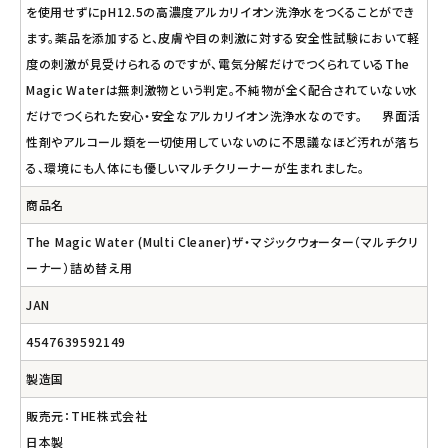
を使用せずにpH12.5の高濃度アルカリイオン洗浄水をつくることができ
ます。薬品を添加すると、皮膚や目の刺激に対する安全性試験において軽
度の刺激が見受けられるのですが、電気分解だけでつくられているThe
Magic Waterは無刺激物という判定。不純物が全く配合されていない水
だけでつくられた安心・安全なアルカリイオン洗浄水なのです。 界面活
性剤やアルコール類を一切使用していないのに不思議なほど汚れが落ち
る、環境にも人体にも優しいマルチクリーナーが生まれました。
商品名
The Magic Water (Multi Cleaner)ザ・マジックウォーター（マルチクリ
ーナー）詰め替え用
JAN
4547639592149
製造国
販売元：THE株式会社
日本製