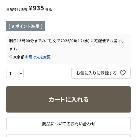
キッズ・ベビー・マタニティ
¥
935
当店特別価格
税込
キッチン用品
[
9
ポイント進呈 ]
フード・ドリンク
明日
13時00分
までのご注文で
2026/08/12（水）
に
宅配便
でお届けし
ます。
ブランド
東京都
お届け先を変更
定期購入
お気に入りに登録する
オリジナルブランド
ナチュラムーン
カートに入れる
エコリュクス
商品についてのお問い合わせ
エコメイト