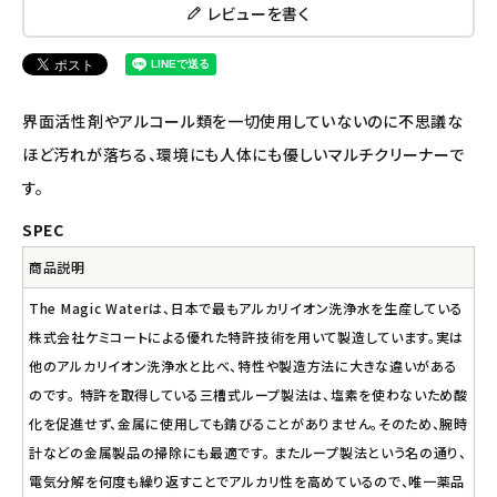
レビューを書く
ナチュラプラス
アルマウィン
界面活性剤やアルコール類を一切使用していないのに不思議な
アルモニベルツ
ほど汚れが落ちる、環境にも人体にも優しいマルチクリーナーで
す。
コラム・スタッフのおすすめ
SPEC
ご利用ガイド等
商品説明
The Magic Waterは、日本で最もアルカリイオン洗浄水を生産している
アカウント情報
株式会社ケミコートによる優れた特許技術を用いて製造しています。実は
ようこそ ゲスト 様
他のアルカリイオン洗浄水と比べ、特性や製造方法に大きな違いがある
meeting_room
person
のです。 特許を取得している三槽式ループ製法は、塩素を使わないため酸
ログイン
会員登録
化を促進せず、金属に使用しても錆びることがありません。そのため、腕時
計などの金属製品の掃除にも最適です。 またループ製法という名の通り、
電気分解を何度も繰り返すことでアルカリ性を高めているので、唯一薬品