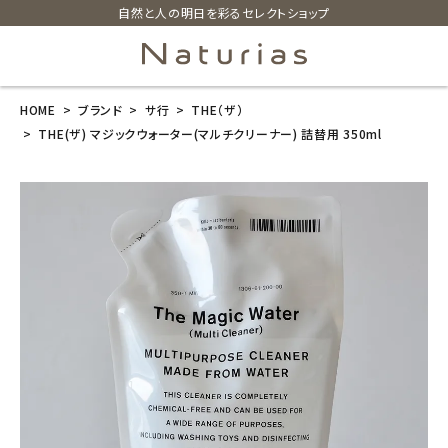
自然と人の明日を彩るセレクトショップ
HOME
ブランド
サ行
THE（ザ）
search
THE(ザ) マジックウォーター(マルチクリーナー) 詰替用 350ml
THE(ザ) マジ
ックウォーター
(マルチクリー
ナー) 詰替用 3
50ml
¥
935
(税込)