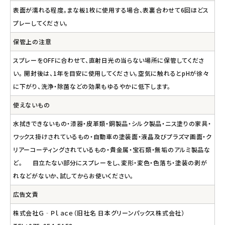
表面が濡れる程度。まな板1枚に使用する場合、表裏合わせて6回ほどス
プレーしてください。
保管上の注意
スプレーをOFFに合わせて、直射日光の当らない場所に保管してくださ
い。 開封後は、1年を目安に使用してください。空気に触れるとpHが徐々
に下がり、洗浄・除菌などの効果もゆるやかに低下します。
使えないもの
水拭きできないもの・漆器・皮革類・銅製品・シルク製品・ニス塗りの家具・
ワックス掛けされているもの・自動車の塗装面・液晶及びプラズマ画面・ク
リアーコーティングされているもの・貴金属・宝石類・無垢のアルミ製品な
ど。 目立たない部分にスプレーをし、変形・変色・色落ち・塗装の剥が
れなどがないか、試してからお使いください。
広告文責
株式会社Ｇ‐Ｐｌａｃｅ（旧社名 日本グリーンパックス株式会社）