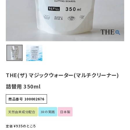
ホーム
新商品
カテゴリーから探す
美容・コスメ・香水
THE(ザ) マジックウォーター(マルチクリーナー)
衛生用品
詰替用 350ml
日用品雑貨
商品番号
100002676
フェムケア
天然由来成分配合
3Rの実践
日本製
インナー・下着・ナイトウェア
¥
935
のところ
定価