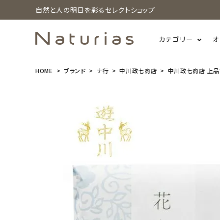
自然と人の明日を彩るセレクトショップ
カテゴリー
オ
HOME
ブランド
ナ行
中川政七商店
中川政七商店 上品
search
中川政七商
店 上品で淡
い色の 花ふ
きん あじさ