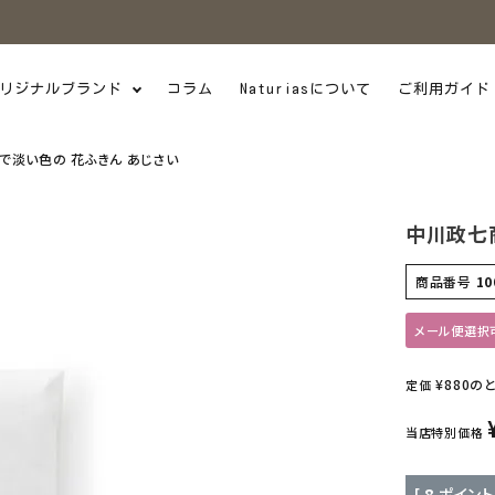
リジナルブランド
コラム
Naturiasについて
ご利用ガイド
で淡い色の 花ふきん あじさい
中川政七
商品番号
10
メール便選択
¥
880
の
定価
当店特別価格
[
8
ポイント