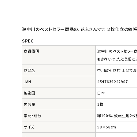
キッズ・ベビー・マタニティ
遊中川のベストセラー商品の、花ふきんです。２枚仕立の蚊
キッチン用品
SPEC
フード・ドリンク
商品説明
遊中川のベストセラー商
もきれいで、たとう紙に
ブランド
商品名
中川政七商店 上品で淡
定期購入
JAN
4547639242907
オリジナルブランド
製造国
日本
内容量
1枚
ナチュラムーン
素材・成分
綿100％、蚊帳生地2枚
エコリュクス
サイズ
58×58cm