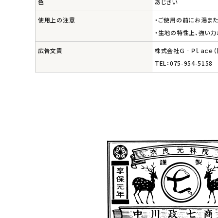
色
あじさい
エコメイト
使用上の注意
・ご使用の前にお湯また
ナチュラプラス
・生地の特性上、強い力
広告文責
株式会社Ｇ‐Ｐｌａｃｅ
アルマウィン
TEL：075-954-5158
アルモニベルツ
コラム・スタッフのおすすめ
ご利用ガイド等
アカウント情報
ようこそ ゲスト 様
meeting_room
person
ログイン
会員登録