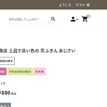
ようこそ ゲスト 様
0
person
shopping_cart
search
商店 上品で淡い色の 花ふきん あじさい
0001059
可能
天然由来成分配合
日本製
ところ
¥
880
税込
進呈 ]