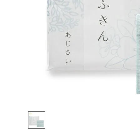
い
¥
880
(税込)
ホーム
新商品
カテゴリーから探す
美容・コスメ・香水
衛生用品
日用品雑貨
フェムケア
インナー・下着・ナイトウェア