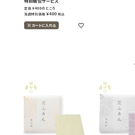
特別梱包サービス
¥
400
のところ
定価
¥
400
当店特別価格
税込
カートに入れる