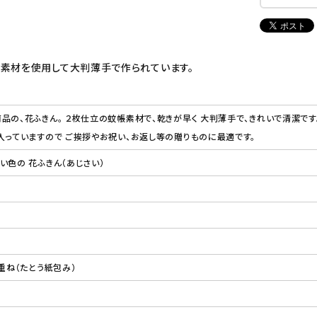
帳素材を使用して大判薄手で作られています。
品の、花ふきん。 ２枚仕立の蚊帳素材で、乾きが早く 大判薄手で、きれいで清潔です
入っていますので ご挨拶やお祝い、お返し等の贈りものに最適です。
い色の 花ふきん（あじさい）
重ね（たとう紙包み）