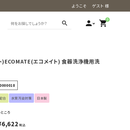
ようこそ ゲスト 様
0
person
shopping_cart
search
ト)ECOMATE(エコメイト) 食器洗浄機用洗
0000018
配合
水質汚染対策
日本製
のところ
¥
6,622
税込