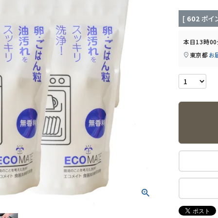
[
602
ポイン
本日
13時0
東京都
お