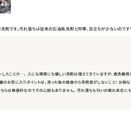
洗剤です。汚れ落ちは従来の石油系洗剤と同等、泡立ちが少ないのですす
トしたことか…。 人にも環境にも優しい洗剤は増えてきていますが、食洗機用
 一番のお気に入りポイントは、洗った後の食器から洗剤臭がしないこと！ お椀
 こちらは無香料なのでその心配もありません。 汚れ落ちも匂いの取れ具合に