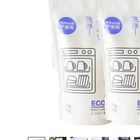
洗剤 750g
¥
6,622
(税込)
ホーム
新商品
カテゴリーから探す
美容・コスメ・香水
衛生用品
日用品雑貨
フェムケア