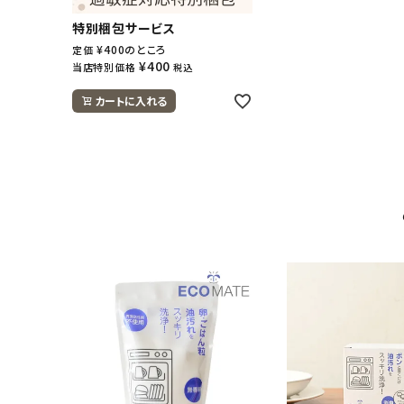
特別梱包サービス
¥
400
のところ
定価
¥
400
当店特別価格
税込
カートに入れる