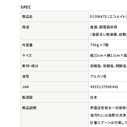
SPEC
エコメイト
商品名
ECOMATE（エコメ
ナチュラプラス
用途
食器、調理器具用
（食器洗い乾燥機、自動
アルマウィン
内容量
750g×7個
アルモニベルツ
サイズ
縦22cm×横11cm×高
素材・成分
炭酸塩、珪酸塩、硫酸塩
コラム・スタッフのおすすめ
液性
アルカリ性
ご利用ガイド等
JAN
4935137900441
アカウント情報
製造国
日本
ようこそ ゲスト 様
商品説明
界面活性剤を一切使用
油汚れには抜群の洗浄
meeting_room
person
ログイン
会員登録
計量スプーンは付属して