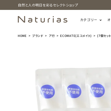
自然と人の明日を彩るセレクトショップ
カテゴリー
オ
HOME
ブランド
ア行
ECOMATE(エコメイト)
(7個セット
search
(7個セット)E
COMATE(エ
コメイト) 食
器洗浄機用