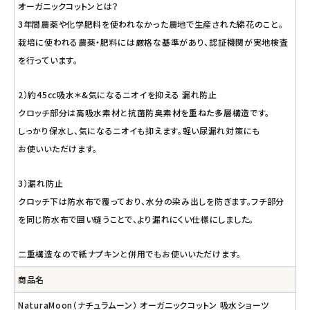
オーガニックコットンとは？
3年間農薬や化学肥料を使われなかった農地で生産された綿花のこと。
栽培に使われる農薬・肥料には厳格な基準があり、認証機関が実地検査
を行っています。
2）約45cc吸水＊&気になるニオイを抑える 漏れ防止
クロッチ部分は高吸水素材と抗菌防臭素材を重ねた多層構造です。
しっかり保水し、気になるニオイも抑えます。軽い尿漏れ対策にも
お使いいただけます。
3）漏れ防止
クロッチ下は防水布で覆っており、水分の染み出しを防ぎます。フチ部分
を同じ防水布で囲い縫うことで、より漏れにくい仕様にしました。
二重構造なので紙ナプキンと併用でもお使いいただけます。
商品名
NaturaMoon（ナチュラムーン） オーガニックコットン 吸水ショーツ