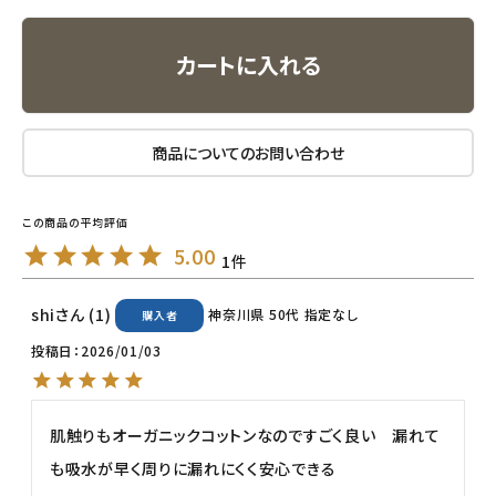
ナチュラプラス
カートに入れる
アルマウィン
アルモニベルツ
商品についてのお問い合わせ
コラム・スタッフのおすすめ
5.00
ご利用ガイド等
1
アカウント情報
shi
1
神奈川県
50代
指定なし
購入者
ようこそ ゲスト 様
投稿日
2026/01/03
meeting_room
person
ログイン
会員登録
肌触りもオーガニックコットンなのですごく良い　漏れて
も吸水が早く周りに漏れにくく安心できる　