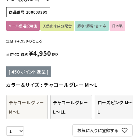
キッズ・ベビー・マタニティ
商品番号
100003399
キッチン用品
メール便選択可能
天然由来成分配合
節水・節電・省エネ
日本製
フード・ドリンク
¥
4,950
のところ
定価
ブランド
¥
4,950
当店特別価格
税込
定期購入
[
450
ポイント進呈 ]
オリジナルブランド
カラー＆サイズ
チャコールグレー M～L
ナチュラムーン
チャコールグレー
チャコールグレー
ローズピンク M～
M～L
L～LL
L
エコリュクス
お気に入りに登録する
エコメイト