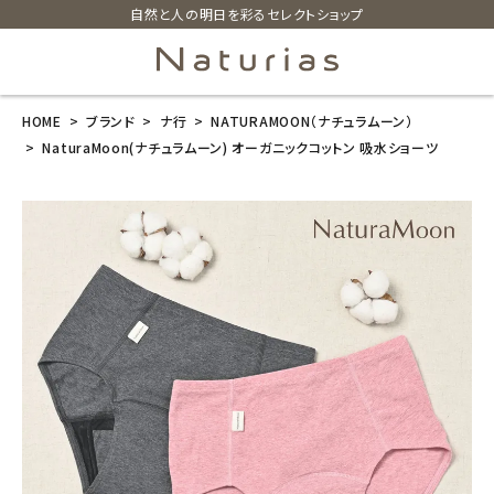
自然と人の明日を彩るセレクトショップ
HOME
ブランド
ナ行
NATURAMOON（ナチュラムーン）
search
NaturaMoon(ナチュラムーン) オーガニックコットン 吸水ショーツ
NaturaMoon
(ナチュラムー
ン) オーガニッ
クコットン 吸
水ショーツ
¥
4,950
(税込)