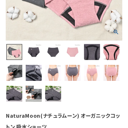
ホーム
新商品
カテゴリーから探す
美容・コスメ・香水
衛生用品
日用品雑貨
フェムケア
NaturaMoon(ナチュラムーン) オーガニックコッ
インナー・下着・ナイトウェア
トン 吸水ショーツ