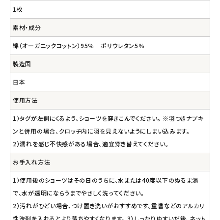
1枚
素材・成分
綿（オーガニックコットン）95％ ポリウレタン5％
製造国
日本
使用方法
1）タグが左側にくるよう、ショーツを穿きこんでください。 ※羽つきナプキ
ンと併用の場合、クロッチ内に羽を見えないようにしまい込みます。
2）濡れを感じ不快感がある場合、適宜穿き替えてください。
お手入れ方法
1）使用後のショーツはその日のうちに、水または40度以下のぬるま湯
で、水が透明にならうまでやさしく洗ってください。
2）汚れがひどい場合、つけ置き洗いがおすすめです。重曹などのアルカリ
性洗剤を入れるとより落ちやすくなります。 3）しっかりゆすいだ後、ネット