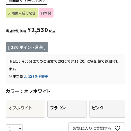
フード・ドリンク
天然由来成分配合
日本製
ブランド
¥
2,530
当店特別価格
税込
定期購入
[
230
ポイント進呈 ]
オリジナルブランド
明日
13時00分
までのご注文で
2026/08/11（火）
に
宅配便
でお届けし
ます。
ナチュラムーン
東京都
お届け先を変更
エコリュクス
カラー
オフホワイト
エコメイト
オフホワイト
ブラウン
ピンク
ナチュラプラス
お気に入りに登録する