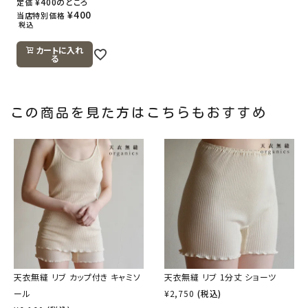
¥
400
のところ
定価
¥
400
当店特別価格
税込
カートに入れ
る
この商品を見た方はこちらもおすすめ
天衣無縫 リブ カップ付き キャミソ
天衣無縫 リブ 1分丈 ショーツ
ール
¥
2,750
(税込)