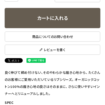
アルマウィン
アルモニベルツ
カートに入れる
コラム・スタッフのおすすめ
商品についてのお問い合わせ
ご利用ガイド等
アカウント情報
レビューを書く
ようこそ ゲスト 様
meeting_room
person
ログイン
会員登録
良く伸びて締め付けない、そのやわらかな履き心地から、 たくさん
のお客様にご愛用いただいているリブシリーズ。 オーガニックコッ
トン100%の履き心地の良さはそのままに、 さらに使いやすいイン
ナーへとリニューアルしました。
SPEC