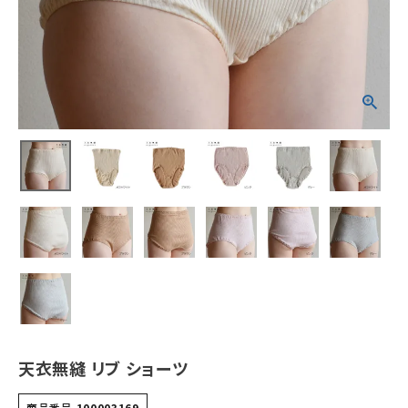
新商品
カテゴリーから探す
美容・コスメ・香水
衛生用品
日用品雑貨
フェムケア
インナー・下着・ナイトウェア
キッズ・ベビー・マタニティ
天衣無縫 リブ ショーツ
キッチン用品
商品番号
100003169