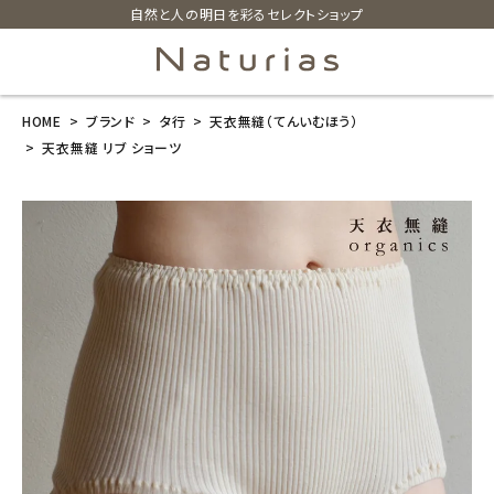
自然と人の明日を彩るセレクトショップ
HOME
ブランド
タ行
天衣無縫（てんいむほう）
search
天衣無縫 リブ ショーツ
天衣無縫 リブ
ショーツ
¥
2,530
(税込)
ホーム