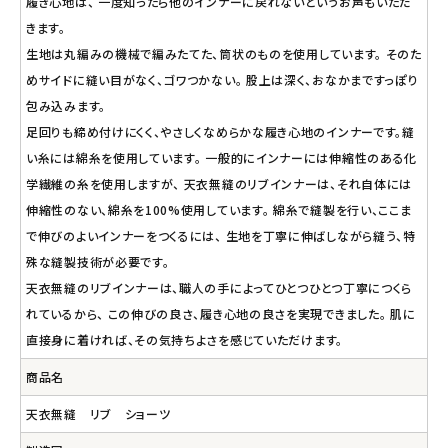
履き心地は、 一度知ったら他のインナーに戻れないというお声もいただ
きます。
生地は丸編みの機械で編みたてた、筒状のものを使用しています。 そのた
めサイドに縫い目がなく、ゴワつかない。 股上は深く、おなかまですっぽり
包み込みます。
足回りも締め付けにくく、やさしくなめらかな履き心地のインナーです。縫
い糸には綿糸を使用しています。 一般的にインナーには伸縮性のある化
学繊維の糸を使用しますが、 天衣無縫のリブインナーは、それ自体には
伸縮性のない、綿糸を100%使用しています。 綿糸で縫製を行い、ここま
で伸びのよいインナーをつくるには、 生地を丁寧に伸ばしながら縫う、特
殊な縫製技術が必要です。
天衣無縫のリブインナーは、職人の手によってひとつひとつ丁寧につくら
れているから、 この伸びの良さ、履き心地の良さを実現できました。 肌に
直接身に着ければ、その気持ちよさを感じていただけます。
商品名
天衣無縫 リブ ショーツ