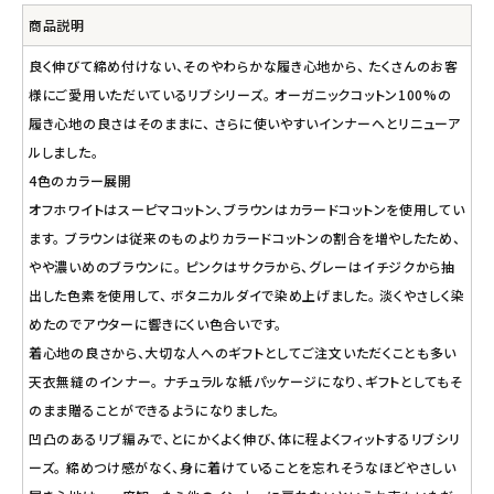
商品説明
良く伸びて締め付けない、そのやわらかな履き心地から、 たくさんのお客
様にご愛用いただいているリブシリーズ。 オーガニックコットン100%の
履き心地の良さはそのままに、 さらに使いやすいインナーへとリニューア
ルしました。
4色のカラー展開
オフホワイトはスーピマコットン、ブラウンはカラードコットンを使用してい
ます。 ブラウンは従来のものよりカラードコットンの割合を増やしたため、
やや濃いめのブラウンに。 ピンクはサクラから、グレーはイチジクから抽
出した色素を使用して、 ボタニカルダイで染め上げました。 淡くやさしく染
めたのでアウターに響きにくい色合いです。
着心地の良さから、大切な人へのギフトとしてご注文いただくことも多い
天衣無縫のインナー。 ナチュラルな紙パッケージになり、ギフトとしてもそ
のまま贈ることができるようになりました。
凹凸のあるリブ編みで、とにかくよく伸び、体に程よくフィットするリブシリ
ーズ。 締めつけ感がなく、身に着けていることを忘れそうなほどやさしい