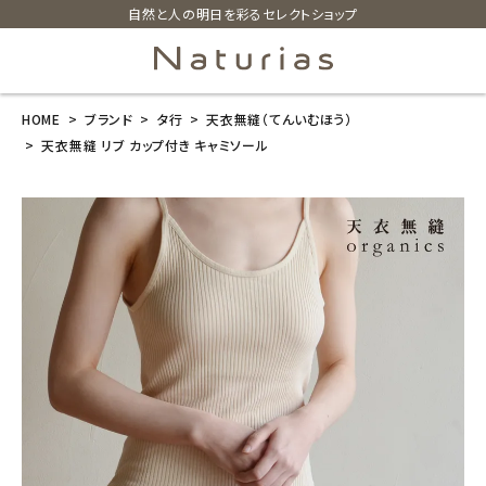
自然と人の明日を彩るセレクトショップ
HOME
ブランド
タ行
天衣無縫（てんいむほう）
search
天衣無縫 リブ カップ付き キャミソール
天衣無縫 リブ
カップ付き キャ
ミソール
¥
6,160
(税込)