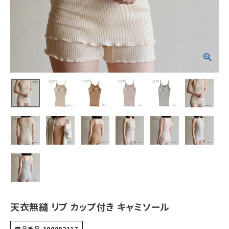
ホーム
新商品
カテゴリーから探す
美容・コスメ・香水
衛生用品
日用品雑貨
フェムケア
インナー・下着・ナイトウェア
天衣無縫 リブ カップ付き キャミソール
キッズ・ベビー・マタニティ
商品番号
100002117