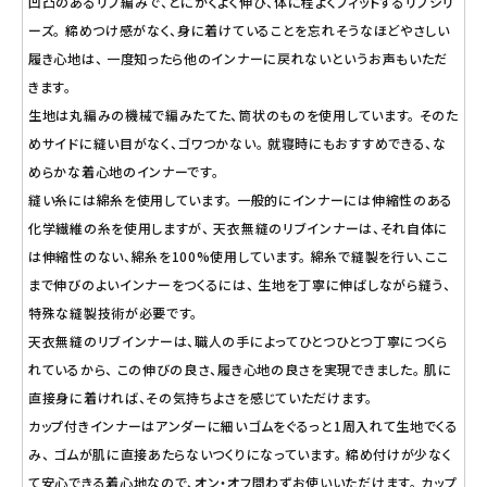
凹凸のあるリブ編みで、とにかくよく伸び、体に程よくフィットするリブシリ
ーズ。 締めつけ感がなく、身に着けていることを忘れそうなほどやさしい
履き心地は、 一度知ったら他のインナーに戻れないというお声もいただ
きます。
生地は丸編みの機械で編みたてた、筒状のものを使用しています。 そのた
めサイドに縫い目がなく、ゴワつかない。 就寝時にもおすすめできる、な
めらかな着心地のインナーです。
縫い糸には綿糸を使用しています。 一般的にインナーには伸縮性のある
化学繊維の糸を使用しますが、 天衣無縫のリブインナーは、それ自体に
は伸縮性のない、綿糸を100%使用しています。 綿糸で縫製を行い、ここ
まで伸びのよいインナーをつくるには、 生地を丁寧に伸ばしながら縫う、
特殊な縫製技術が必要です。
天衣無縫のリブインナーは、職人の手によってひとつひとつ丁寧につくら
れているから、 この伸びの良さ、履き心地の良さを実現できました。 肌に
直接身に着ければ、その気持ちよさを感じていただけます。
カップ付きインナーはアンダーに細いゴムをぐるっと1周入れて生地でくる
み、 ゴムが肌に直接あたらないつくりになっています。 締め付けが少なく
て安心できる着心地なので、オン・オフ問わずお使いいただけます。 カップ