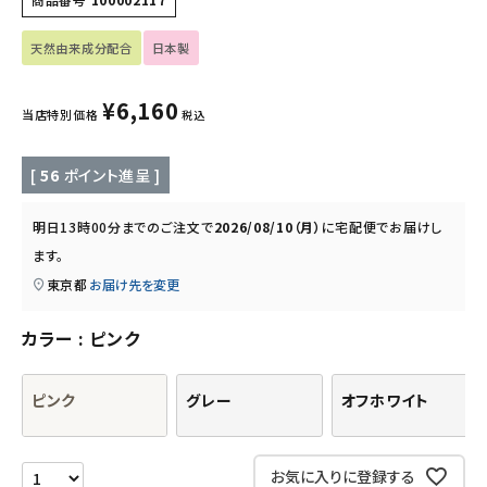
キッチン用品
天然由来成分配合
日本製
フード・ドリンク
¥
6,160
当店特別価格
税込
ブランド
[
56
ポイント進呈 ]
定期購入
明日
13時00分
までのご注文で
2026/08/10（月）
に
宅配便
でお届けし
オリジナルブランド
ます。
東京都
お届け先を変更
ナチュラムーン
カラー
ピンク
エコリュクス
ピンク
グレー
オフホワイト
エコメイト
ナチュラプラス
お気に入りに登録する