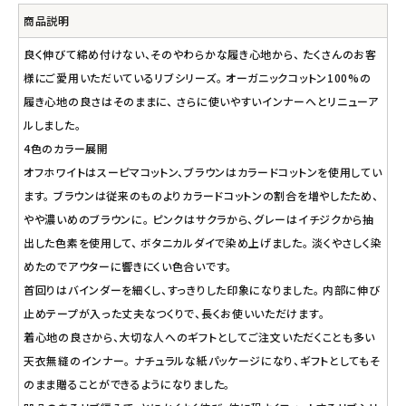
商品説明
良く伸びて締め付けない、そのやわらかな履き心地から、 たくさんのお客
様にご愛用いただいているリブシリーズ。 オーガニックコットン100%の
履き心地の良さはそのままに、 さらに使いやすいインナーへとリニューア
ルしました。
4色のカラー展開
オフホワイトはスーピマコットン、ブラウンはカラードコットンを使用してい
ます。 ブラウンは従来のものよりカラードコットンの割合を増やしたため、
やや濃いめのブラウンに。 ピンクはサクラから、グレーはイチジクから抽
出した色素を使用して、 ボタニカルダイで染め上げました。 淡くやさしく染
めたのでアウターに響きにくい色合いです。
首回りはバインダーを細くし、すっきりした印象になりました。 内部に伸び
止めテープが入った丈夫なつくりで、長くお使いいただけます。
着心地の良さから、大切な人へのギフトとしてご注文いただくことも多い
天衣無縫のインナー。 ナチュラルな紙パッケージになり、ギフトとしてもそ
のまま贈ることができるようになりました。