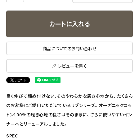
アルマウィン
カートに入れる
アルモニベルツ
コラム・スタッフのおすすめ
商品についてのお問い合わせ
ご利用ガイド等
レビューを書く
アカウント情報
ようこそ ゲスト 様
meeting_room
person
良く伸びて締め付けない、そのやわらかな履き心地から、 たくさん
ログイン
会員登録
のお客様にご愛用いただいているリブシリーズ。 オーガニックコッ
トン100%の履き心地の良さはそのままに、 さらに使いやすいイン
ナーへとリニューアルしました。
SPEC