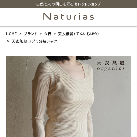
自然と人の明日を彩るセレクトショップ
HOME
ブランド
タ行
天衣無縫（てんいむほう）
search
天衣無縫 リブ 8分袖シャツ
天衣無縫 リブ
8分袖シャツ
¥
5,280
(税込)
ホーム