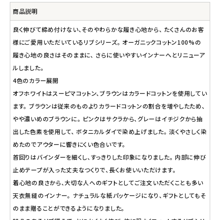
商品説明
良く伸びて締め付けない、そのやわらかな履き心地から、 たくさんのお客
様にご愛用いただいているリブシリーズ。 オーガニックコットン100%の
履き心地の良さはそのままに、 さらに使いやすいインナーへとリニューア
ルしました。
4色のカラー展開
オフホワイトはスーピマコットン、ブラウンはカラードコットンを使用してい
ます。 ブラウンは従来のものよりカラードコットンの割合を増やしたため、
やや濃いめのブラウンに。 ピンクはサクラから、グレーはイチジクから抽
出した色素を使用して、 ボタニカルダイで染め上げました。 淡くやさしく染
めたのでアウターに響きにくい色合いです。
首回りはバインダーを細くし、すっきりした印象になりました。 内部に伸び
止めテープが入った丈夫なつくりで、長くお使いいただけます。
着心地の良さから、大切な人へのギフトとしてご注文いただくことも多い
天衣無縫のインナー。 ナチュラルな紙パッケージになり、ギフトとしてもそ
のまま贈ることができるようになりました。