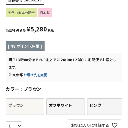
フード・ドリンク
天然由来成分配合
日本製
ブランド
¥
5,280
当店特別価格
税込
定期購入
[
48
ポイント進呈 ]
オリジナルブランド
明日
13時00分
までのご注文で
2026/08/12（水）
に
宅配便
でお届けし
ます。
ナチュラムーン
東京都
お届け先を変更
エコリュクス
カラー
ブラウン
エコメイト
ブラウン
オフホワイト
ピンク
ナチュラプラス
お気に入りに登録する