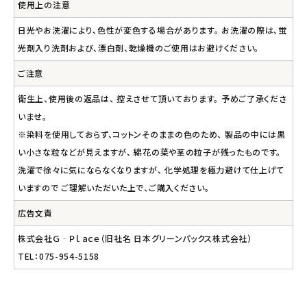
使用上の注意
日光やお洗濯により、色性が変色する場合があります。 お洗濯の際は、蛍
光剤入り洗剤および、漂白剤、乾燥機のご使用はお避けください。
ご注意
衛生上、使用後の返品は、 控えさせて頂いております。 予めご了承くださ
いませ。
※染料を使用しておらず、コットンそのままの色のため、 製品の中には黒
い小さな粒などが見えますが、 綿花の葉や茎の粒子が残ったものです。
洗濯で徐々に気にならなくなりますが、 化学処理を極力避けて仕上げて
いますので ご理解いただいた上で、ご購入ください。
広告文責
株式会社Ｇ‐Ｐｌａｃｅ（旧社名 日本グリーンパックス株式会社）
TEL：075-954-5158