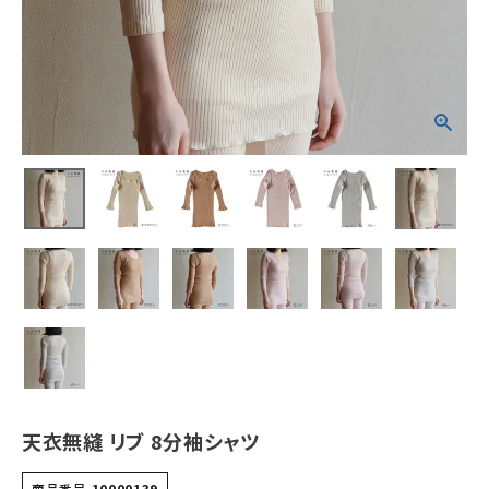
新商品
カテゴリーから探す
美容・コスメ・香水
衛生用品
日用品雑貨
フェムケア
インナー・下着・ナイトウェア
キッズ・ベビー・マタニティ
天衣無縫 リブ 8分袖シャツ
キッチン用品
商品番号
10000139