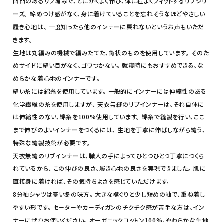
凹凸のあるリブ編みで、とにかくよく伸び、体に程よくフィットするリブシリ
ーズ。 締めつけ感がなく、身に着けていることを忘れそうなほどやさしい
履き心地は、 一度知ったら他のインナーに戻れないというお声もいただ
きます。
生地は丸編みの機械で編みたてた、筒状のものを使用しています。 そのた
めサイドに縫い目がなく、ゴワつかない。 就寝時にもおすすめできる、な
めらかな着心地のインナーです。
縫い糸には綿糸を使用しています。 一般的にインナーには伸縮性のある
化学繊維の糸を使用しますが、 天衣無縫のリブインナーは、それ自体に
は伸縮性のない、綿糸を100%使用しています。 綿糸で縫製を行い、ここ
まで伸びのよいインナーをつくるには、 生地を丁寧に伸ばしながら縫う、
特殊な縫製技術が必要です。
天衣無縫のリブインナーは、職人の手によってひとつひとつ丁寧につくら
れているから、 この伸びの良さ、履き心地の良さを実現できました。 肌に
直接身に着ければ、その気持ちよさを感じていただけます。
8分袖シャツは寒い冬の味方。 大きな襟ぐりと少し短めの袖で、重ね着し
やすい形です。 セーターやカーディガンのチクチク感が苦手な方は、イン
ナーにぜひお使いください。 オーガニックコットン100%、やわらかな生地