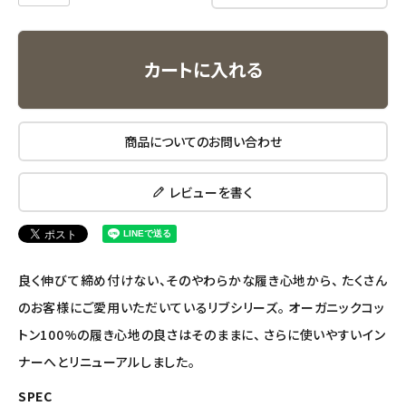
アルマウィン
アルモニベルツ
カートに入れる
コラム・スタッフのおすすめ
商品についてのお問い合わせ
ご利用ガイド等
アカウント情報
レビューを書く
ようこそ ゲスト 様
meeting_room
person
ログイン
会員登録
良く伸びて締め付けない、そのやわらかな履き心地から、 たくさん
のお客様にご愛用いただいているリブシリーズ。 オーガニックコッ
トン100%の履き心地の良さはそのままに、 さらに使いやすいイン
ナーへとリニューアルしました。
SPEC