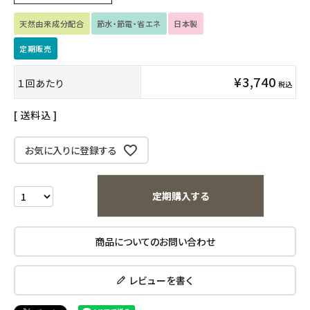
天然由来成分配合
節水・節電・省エネ
日本製
キッズ・ベビー・マタニティ
定期販売
キッチン用品
¥
3,740
１回あたり
税込
フード・ドリンク
送料込
ブランド
お気に入りに登録する
定期購入
定期購入する
オリジナルブランド
ナチュラムーン
商品についてのお問い合わせ
エコリュクス
レビューを書く
エコメイト