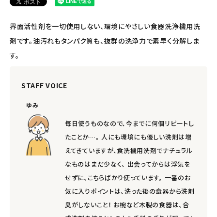
ナチュラプラス
界面活性剤を一切使用しない、環境にやさしい食器洗浄機用洗
剤です。油汚れもタンパク質も、抜群の洗浄力で素早く分解しま
アルマウィン
す。
アルモニベルツ
STAFF VOICE
コラム・スタッフのおすすめ
ゆみ
ご利用ガイド等
毎日使うものなので、今までに何個リピートし
たことか…。 人にも環境にも優しい洗剤は増
アカウント情報
えてきていますが、食洗機用洗剤でナチュラル
ようこそ ゲスト 様
なものはまだ少なく、 出会ってからは浮気を
せずに、こちらばかり使っています。 一番のお
meeting_room
person
ログイン
会員登録
気に入りポイントは、洗った後の食器から洗剤
臭がしないこと！ お椀など木製の食器は、合