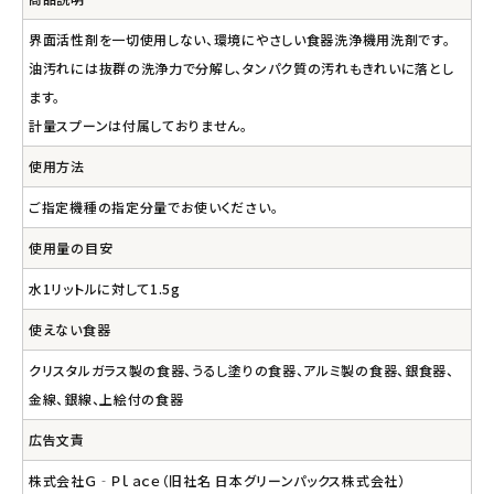
界面活性剤を一切使用しない、環境にやさしい食器洗浄機用洗剤です。
油汚れには抜群の洗浄力で分解し、タンパク質の汚れもきれいに落とし
ます。
計量スプーンは付属しておりません。
使用方法
ご指定機種の指定分量でお使いください。
使用量の目安
水1リットルに対して1.5g
使えない食器
クリスタルガラス製の食器、うるし塗りの食器、アルミ製の食器、銀食器、
金線、銀線、上絵付の食器
広告文責
株式会社Ｇ‐Ｐｌａｃｅ（旧社名 日本グリーンパックス株式会社）