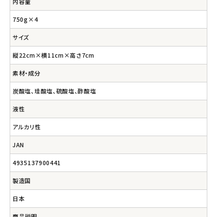
内容量
750g×4
サイズ
縦22cm×横11cm×高さ7cm
素材・成分
炭酸塩、珪酸塩、硫酸塩、酢酸塩
液性
アルカリ性
JAN
4935137900441
製造国
日本
商品説明