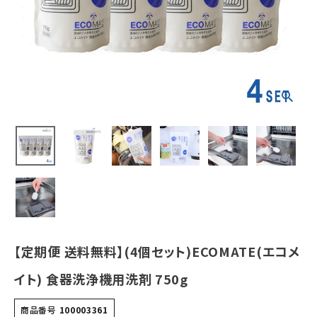
¥
3,740
(税込)
ホーム
新商品
カテゴリーから探す
美容・コスメ・香水
衛生用品
日用品雑貨
【定期便 送料無料】(4個セット)ECOMATE(エコメ
フェムケア
イト) 食器洗浄機用洗剤 750g
インナー・下着・ナイトウェア
商品番号
100003361