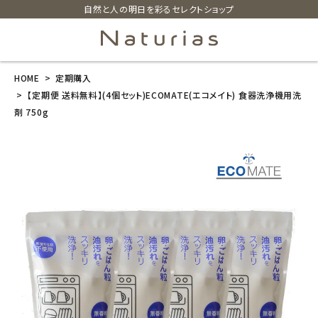
自然と人の明日を彩るセレクトショップ
HOME
定期購入
search
【定期便 送料無料】(4個セット)ECOMATE(エコメイト) 食器洗浄機用洗
剤 750g
【定期便 送料
無料】(4個セッ
ト)ECOMATE
(エコメイト) 食
器洗浄機用洗
剤 750g