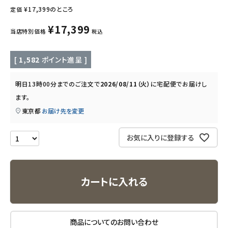
キッズ・ベビー・マタニティ
¥
17,399
のところ
定価
¥
17,399
当店特別価格
税込
キッチン用品
フード・ドリンク
[
1,582
ポイント進呈 ]
明日
13時00分
までのご注文で
2026/08/11（火）
に
宅配便
でお届けし
ブランド
ます。
定期購入
東京都
お届け先を変更
オリジナルブランド
お気に入りに登録する
ナチュラムーン
カートに入れる
エコリュクス
エコメイト
商品についてのお問い合わせ