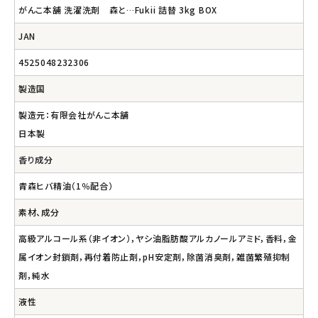
がんこ本舗 洗濯洗剤 森と…Fukii 詰替 3kg BOX
JAN
4525048232306
製造国
製造元：有限会社がんこ本舗
日本製
香り成分
青森ヒバ精油（1％配合）
素材、成分
高級アルコール系（非イオン），ヤシ油脂肪酸アルカノールアミド，香料，金
属イオン封鎖剤，再付着防止剤，pH安定剤，除菌消臭剤，雑菌繁殖抑制
剤，純水
液性