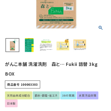
ホーム
新商品
カテゴリーから探す
美容・コスメ・香水
がんこ本舗 洗濯洗剤 森と… Fukii 詰替 3kg
衛生用品
BOX
日用品雑貨
商品番号
100003303
フェムケア
天然由来成分配合
節水・節電・省エネ
3Rの実践
水質汚染対策
インナー・下着・ナイトウェア
日本製