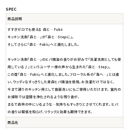
SPEC
商品説明
すすぎゼロでも使える 森と… Fukii
キッチン洗剤「森と…」が「森と…Stepに」。
そしてさらに「森と…Fukii」へと進化しました。
キッチン洗剤「森と…」のヒバ精油の香りがお好みで「洗濯洗剤としても使
用している♪」というユーザー様の声から生まれた「森と…Step」。
この度「森と…Fukii」へと進化しました。フローラル系の「海へ…」とは違
い、ウッディなすっきりした青森ヒバ精油を使用。お洗濯だけではなく、
今まで通りのキッチン用として食器洗いにもご使用いただけます。 室内の
お掃除では空間を浄化されるような残り香が、
まるで森林の中にいるような…気持ちもすっきりとさせてくれます。 ヒバ
の香りは緊張を和らげ、リラックス効果も期待できます。
商品名