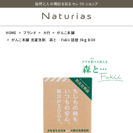
自然と人の明日を彩るセレクトショップ
HOME
ブランド
カ行
がんこ本舗
search
がんこ本舗 洗濯洗剤 森と… Fukii 詰替 3kg BOX
がんこ本舗 洗
濯洗剤 森
と… Fukii 詰
替 3kg BOX
¥
17,399
(税込)