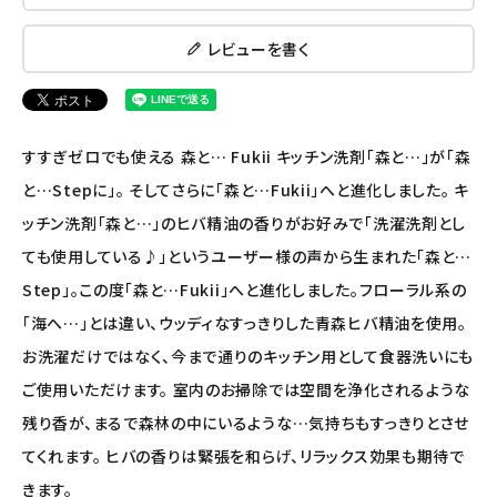
ナチュラプラス
レビューを書く
アルマウィン
アルモニベルツ
すすぎゼロでも使える 森と… Fukii キッチン洗剤「森と…」が「森
と…Stepに」。 そしてさらに「森と…Fukii」へと進化しました。 キ
コラム・スタッフのおすすめ
ッチン洗剤「森と…」のヒバ精油の香りがお好みで「洗濯洗剤とし
ご利用ガイド等
ても使用している♪」というユーザー様の声から生まれた「森と…
Step」。この度「森と…Fukii」へと進化しました。フローラル系の
アカウント情報
「海へ…」とは違い、ウッディなすっきりした青森ヒバ精油を使用。
ようこそ ゲスト 様
お洗濯だけではなく、今まで通りのキッチン用として食器洗いにも
ご使用いただけます。 室内のお掃除では空間を浄化されるような
meeting_room
person
ログイン
会員登録
残り香が、まるで森林の中にいるような…気持ちもすっきりとさせ
てくれます。 ヒバの香りは緊張を和らげ、リラックス効果も期待で
きます。