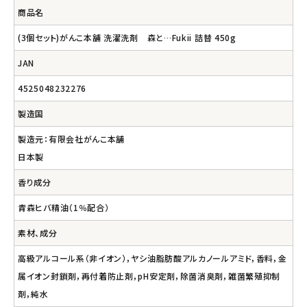
商品名
(3個セット)がんこ本舗 洗濯洗剤 森と…Fukii 詰替 450g
JAN
4525048232276
製造国
製造元：有限会社がんこ本舗
日本製
香り成分
青森ヒバ精油（1％配合）
素材、成分
高級アルコール系（非イオン），ヤシ油脂肪酸アルカノールアミド，香料，金
属イオン封鎖剤，再付着防止剤，pH安定剤，除菌消臭剤，雑菌繁殖抑制
剤，純水