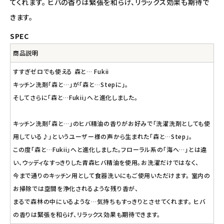
てくれます。 ヒバの香りは緊張を和らげ、リラックス効果も期待で
きます。
SPEC
商品説明
すすぎゼロでも使える 森と… Fukii
キッチン洗剤「森と…」が「森と…Stepに」。
そしてさらに「森と…Fukii」へと進化しました。
キッチン洗剤「森と…」のヒバ精油の香りがお好みで「洗濯洗剤としても使
用している♪」というユーザー様の声から生まれた「森と…Step」。
この度「森と…Fukii」へと進化しました。フローラル系の「海へ…」とは違
い、ウッディなすっきりした青森ヒバ精油を使用。お洗濯だけではなく、
今まで通りのキッチン用として食器洗いにもご使用いただけます。 室内の
お掃除では空間を浄化されるような残り香が、
まるで森林の中にいるような…気持ちもすっきりとさせてくれます。 ヒバ
の香りは緊張を和らげ、リラックス効果も期待できます。