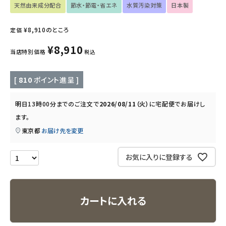
天然由来成分配合
節水・節電・省エネ
水質汚染対策
日本製
キッズ・ベビー・マタニティ
¥
8,910
のところ
定価
キッチン用品
¥
8,910
当店特別価格
税込
フード・ドリンク
[
810
ポイント進呈 ]
ブランド
明日
13時00分
までのご注文で
2026/08/11（火）
に
宅配便
でお届けし
定期購入
ます。
東京都
お届け先を変更
オリジナルブランド
お気に入りに登録する
ナチュラムーン
エコリュクス
カートに入れる
エコメイト