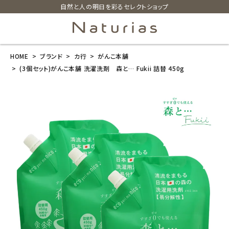
自然と人の明日を彩るセレクトショップ
HOME
ブランド
カ行
がんこ本舗
search
(3個セット)がんこ本舗 洗濯洗剤 森と… Fukii 詰替 450g
(3個セット)が
んこ本舗 洗濯
洗剤 森と…
Fukii 詰替 45
0g
¥
8,910
(税込)