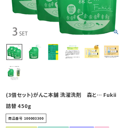
ホーム
新商品
カテゴリーから探す
美容・コスメ・香水
衛生用品
日用品雑貨
(3個セット)がんこ本舗 洗濯洗剤 森と… Fukii
フェムケア
詰替 450g
インナー・下着・ナイトウェア
商品番号
100003300