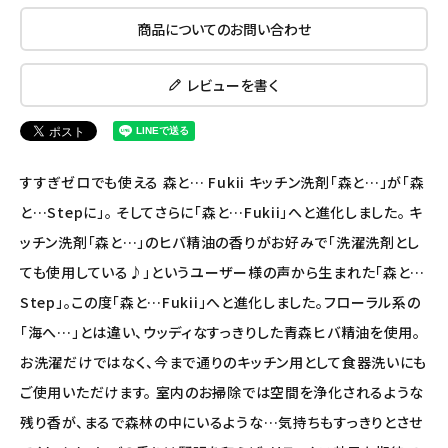
ナチュラプラス
商品についてのお問い合わせ
アルマウィン
レビューを書く
アルモニベルツ
コラム・スタッフのおすすめ
すすぎゼロでも使える 森と… Fukii キッチン洗剤「森と…」が「森
と…Stepに」。 そしてさらに「森と…Fukii」へと進化しました。 キ
ご利用ガイド等
ッチン洗剤「森と…」のヒバ精油の香りがお好みで「洗濯洗剤とし
ても使用している♪」というユーザー様の声から生まれた「森と…
アカウント情報
Step」。この度「森と…Fukii」へと進化しました。フローラル系の
ようこそ ゲスト 様
「海へ…」とは違い、ウッディなすっきりした青森ヒバ精油を使用。
meeting_room
person
ログイン
会員登録
お洗濯だけではなく、今まで通りのキッチン用として食器洗いにも
ご使用いただけます。 室内のお掃除では空間を浄化されるような
残り香が、まるで森林の中にいるような…気持ちもすっきりとさせ