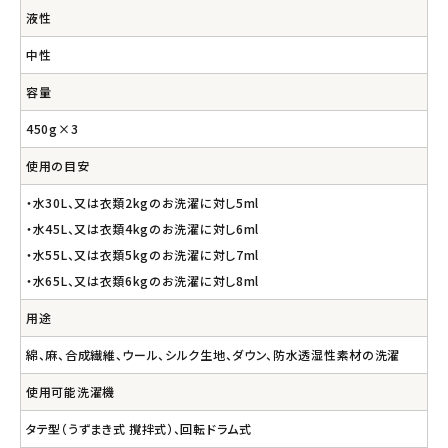
液性
中性
容量
450g×3
使用の目安
・水30L、又は衣類2kgのお洗濯に対し5ml
・水45L、又は衣類4kgのお洗濯に対し6ml
・水55L、又は衣類5kgのお洗濯に対し7ml
・水65L、又は衣類6kgのお洗濯に対し8ml
用途
綿、麻、合成繊維、ウール、シルク生地、ダウン、防水透湿性素材の洗濯
使用可能洗濯機
タテ型（うずまき式 撹拌式）、回転ドラム式