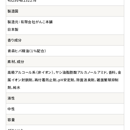
4525048232276
製造国
製造元：有限会社がんこ本舗
日本製
香り成分
青森ヒバ精油（1％配合）
素材、成分
高級アルコール系（非イオン），ヤシ油脂肪酸アルカノールアミド，香料，金
属イオン封鎖剤，再付着防止剤，pH安定剤，除菌消臭剤，雑菌繁殖抑制
剤，純水
液性
中性
容量