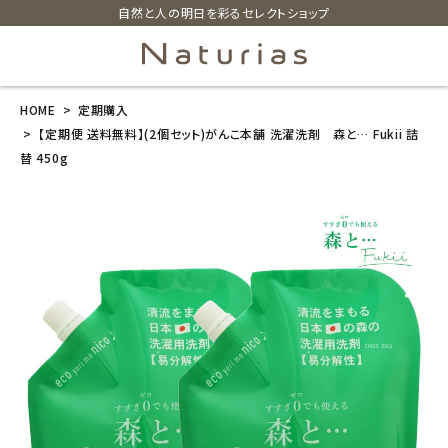
自然と人の明日を彩るセレクトショップ
HOME
定期購入
search
【定期便 送料無料】(2個セット)がんこ本舗 洗濯洗剤 森と… Fukii 詰
替 450g
【定期便 送料
無料】(2個セッ
ト)がんこ本舗
洗濯洗剤 森
と… Fukii 詰
替 450g