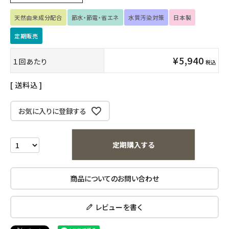
天然由来成分配合
節水・節電・省エネ
水質汚染対策
日本製
キッズ・ベビー・マタニティ
定期販売
キッチン用品
¥
5,940
１回あたり
税込
フード・ドリンク
送料込
ブランド
お気に入りに登録する
定期購入
定期購入する
オリジナルブランド
ナチュラムーン
商品についてのお問い合わせ
エコリュクス
レビューを書く
エコメイト