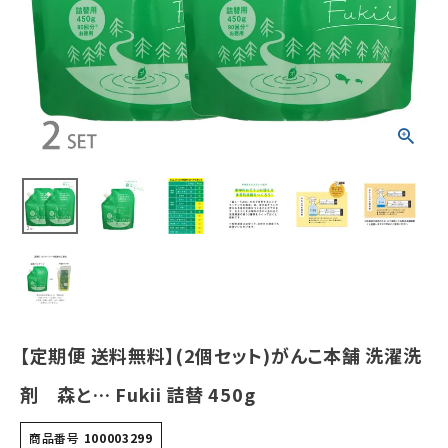
¥
5,940
(税込)
ホーム
新商品
カテゴリーから探す
美容・コスメ・香水
衛生用品
日用品雑貨
【定期便 送料無料】(2個セット)がんこ本舗 洗濯洗
フェムケア
剤 森と… Fukii 詰替 450g
インナー・下着・ナイトウェア
商品番号
100003299