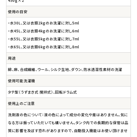
450g×2
使用の目安
・水30L、又は衣類2kgのお洗濯に対し5ml
・水45L、又は衣類4kgのお洗濯に対し6ml
・水55L、又は衣類5kgのお洗濯に対し7ml
・水65L、又は衣類6kgのお洗濯に対し8ml
用途
綿、麻、合成繊維、ウール、シルク生地、ダウン、防水透湿性素材の洗濯
使用可能洗濯機
タテ型（うずまき式 撹拌式）、回転ドラム式
使用上のご注意
洗剤液の色について：液の色によって成分の変化や差はありません。気に
なる方は振っていただいても構いません。タンク内での長期的な保管は品
質に影響を及ぼす恐れがありますので、自動投入機能はお使い頂けませ