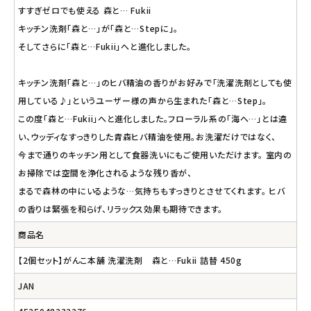
すすぎゼロでも使える 森と… Fukii
キッチン洗剤「森と…」が「森と…Stepに」。
そしてさらに「森と…Fukii」へと進化しました。
キッチン洗剤「森と…」のヒバ精油の香りがお好みで「洗濯洗剤としても使
用している♪」というユーザー様の声から生まれた「森と…Step」。
この度「森と…Fukii」へと進化しました。フローラル系の「海へ…」とは違
い、ウッディなすっきりした青森ヒバ精油を使用。お洗濯だけではなく、
今まで通りのキッチン用として食器洗いにもご使用いただけます。 室内の
お掃除では空間を浄化されるような残り香が、
まるで森林の中にいるような…気持ちもすっきりとさせてくれます。 ヒバ
の香りは緊張を和らげ、リラックス効果も期待できます。
商品名
【2個セット】がんこ本舗 洗濯洗剤 森と…Fukii 詰替 450g
JAN