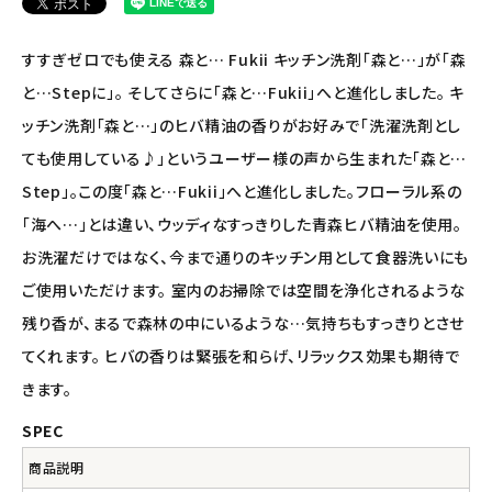
ナチュラプラス
すすぎゼロでも使える 森と… Fukii キッチン洗剤「森と…」が「森
と…Stepに」。 そしてさらに「森と…Fukii」へと進化しました。 キ
アルマウィン
ッチン洗剤「森と…」のヒバ精油の香りがお好みで「洗濯洗剤とし
ても使用している♪」というユーザー様の声から生まれた「森と…
アルモニベルツ
Step」。この度「森と…Fukii」へと進化しました。フローラル系の
コラム・スタッフのおすすめ
「海へ…」とは違い、ウッディなすっきりした青森ヒバ精油を使用。
お洗濯だけではなく、今まで通りのキッチン用として食器洗いにも
ご利用ガイド等
ご使用いただけます。 室内のお掃除では空間を浄化されるような
残り香が、まるで森林の中にいるような…気持ちもすっきりとさせ
アカウント情報
てくれます。 ヒバの香りは緊張を和らげ、リラックス効果も期待で
ようこそ ゲスト 様
きます。
meeting_room
person
ログイン
会員登録
SPEC
商品説明