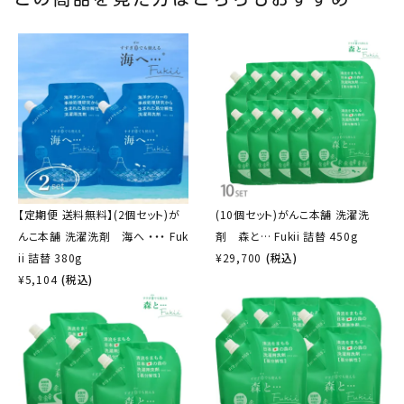
【定期便 送料無料】(2個セット)が
(10個セット)がんこ本舗 洗濯洗
んこ本舗 洗濯洗剤 海へ ・・・ Fuk
剤 森と… Fukii 詰替 450g
ii 詰替 380g
¥
29,700
(税込)
¥
5,104
(税込)