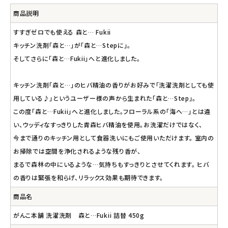
商品説明
すすぎゼロでも使える 森と… Fukii
キッチン洗剤「森と…」が「森と…Stepに」。
そしてさらに「森と…Fukii」へと進化しました。
キッチン洗剤「森と…」のヒバ精油の香りがお好みで「洗濯洗剤としても使
用している♪」というユーザー様の声から生まれた「森と…Step」。
この度「森と…Fukii」へと進化しました。フローラル系の「海へ…」とは違
い、ウッディなすっきりした青森ヒバ精油を使用。お洗濯だけではなく、
今まで通りのキッチン用として食器洗いにもご使用いただけます。 室内の
お掃除では空間を浄化されるような残り香が、
まるで森林の中にいるような…気持ちもすっきりとさせてくれます。 ヒバ
の香りは緊張を和らげ、リラックス効果も期待できます。
商品名
がんこ本舗 洗濯洗剤 森と…Fukii 詰替 450g