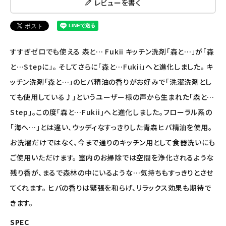
ナチュラプラス
レビューを書く
アルマウィン
すすぎゼロでも使える 森と… Fukii キッチン洗剤「森と…」が「森
アルモニベルツ
と…Stepに」。 そしてさらに「森と…Fukii」へと進化しました。 キ
コラム・スタッフのおすすめ
ッチン洗剤「森と…」のヒバ精油の香りがお好みで「洗濯洗剤とし
ても使用している♪」というユーザー様の声から生まれた「森と…
ご利用ガイド等
Step」。この度「森と…Fukii」へと進化しました。フローラル系の
「海へ…」とは違い、ウッディなすっきりした青森ヒバ精油を使用。
アカウント情報
ようこそ ゲスト 様
お洗濯だけではなく、今まで通りのキッチン用として食器洗いにも
ご使用いただけます。 室内のお掃除では空間を浄化されるような
meeting_room
person
ログイン
会員登録
残り香が、まるで森林の中にいるような…気持ちもすっきりとさせ
てくれます。 ヒバの香りは緊張を和らげ、リラックス効果も期待で
きます。
SPEC