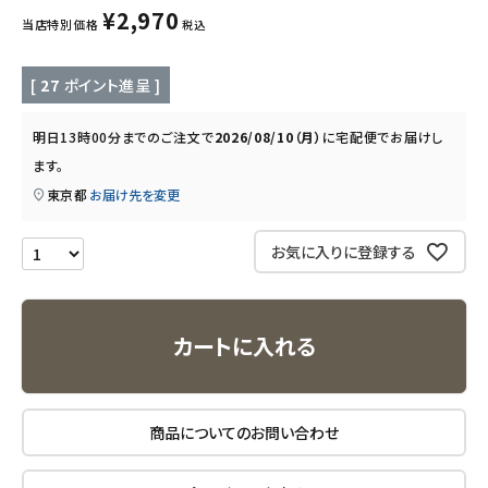
¥
2,970
当店特別価格
税込
キッチン用品
[
27
ポイント進呈 ]
フード・ドリンク
明日
13時00分
までのご注文で
2026/08/10（月）
に
宅配便
でお届けし
ブランド
ます。
東京都
お届け先を変更
定期購入
お気に入りに登録する
オリジナルブランド
ナチュラムーン
カートに入れる
エコリュクス
商品についてのお問い合わせ
エコメイト