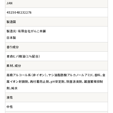
JAN
4525048232276
製造国
製造元：有限会社がんこ本舗
日本製
香り成分
青森ヒバ精油（1％配合）
素材、成分
高級アルコール系（非イオン），ヤシ油脂肪酸アルカノールアミド，香料，金
属イオン封鎖剤，再付着防止剤，pH安定剤，除菌消臭剤，雑菌繁殖抑制
剤，純水
液性
中性