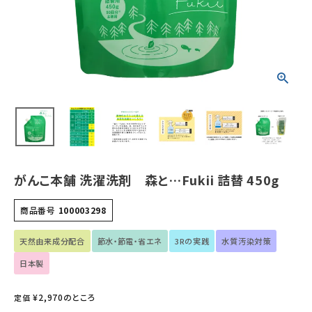
ホーム
新商品
カテゴリーから探す
美容・コスメ・香水
衛生用品
がんこ本舗 洗濯洗剤 森と…Fukii 詰替 450g
日用品雑貨
商品番号
100003298
フェムケア
天然由来成分配合
節水・節電・省エネ
3Rの実践
水質汚染対策
日本製
インナー・下着・ナイトウェア
¥
2,970
のところ
定価
キッズ・ベビー・マタニティ