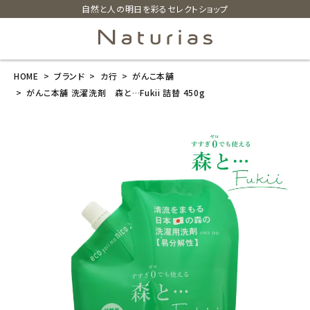
自然と人の明日を彩るセレクトショップ
HOME
ブランド
カ行
がんこ本舗
search
がんこ本舗 洗濯洗剤 森と…Fukii 詰替 450g
がんこ本舗 洗
濯洗剤 森
と…Fukii 詰替
450g
¥
2,970
(税込)