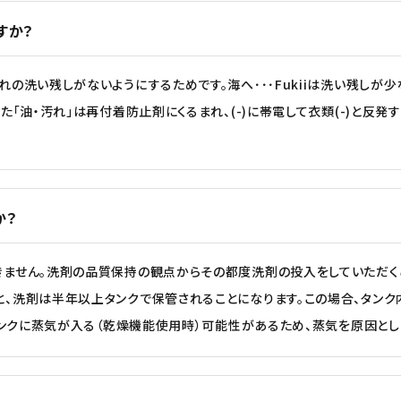
すか？
の洗い残しがないようにするためです。海へ･･･Fukiiは洗い残しが
た「油・汚れ」は再付着防止剤にくるまれ、(-)に帯電して衣類(-)と反
か？
ません。洗剤の品質保持の観点からその都度洗剤の投入をしていただくこ
、洗剤は半年以上タンクで保管されることになります。この場合、タン
タンクに蒸気が入る（乾燥機能使用時）可能性があるため、蒸気を原因と