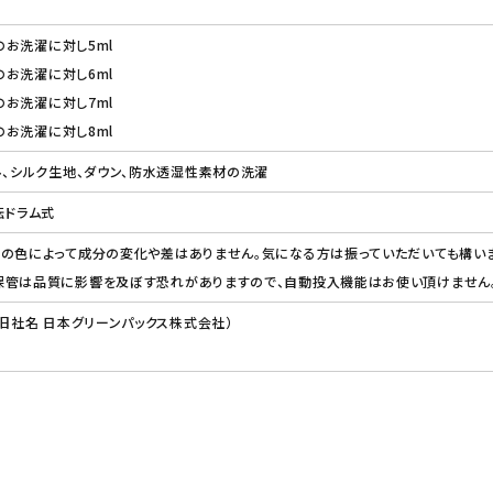
gのお洗濯に対し5ml
gのお洗濯に対し6ml
gのお洗濯に対し7ml
gのお洗濯に対し8ml
ル、シルク生地、ダウン、防水透湿性素材の洗濯
転ドラム式
の色によって成分の変化や差はありません。気になる方は振っていただいても構い
保管は品質に影響を及ぼす恐れがありますので、自動投入機能はお使い頂けません
（旧社名 日本グリーンパックス株式会社）