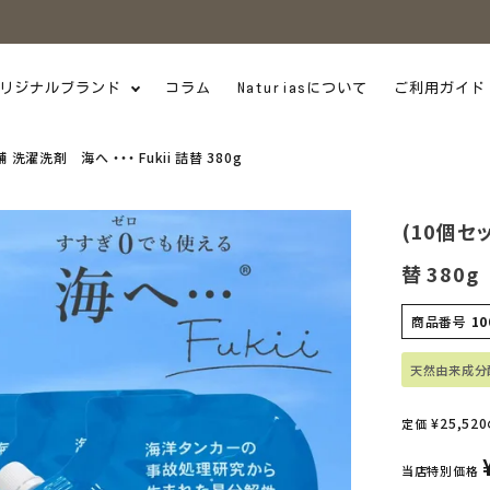
リジナルブランド
コラム
Naturiasについて
ご利用ガイド
洗濯洗剤 海へ ・・・ Fukii 詰替 380g
(10個セッ
替 380g
商品番号
10
天然由来成分
¥
25,520
定価
当店特別価格