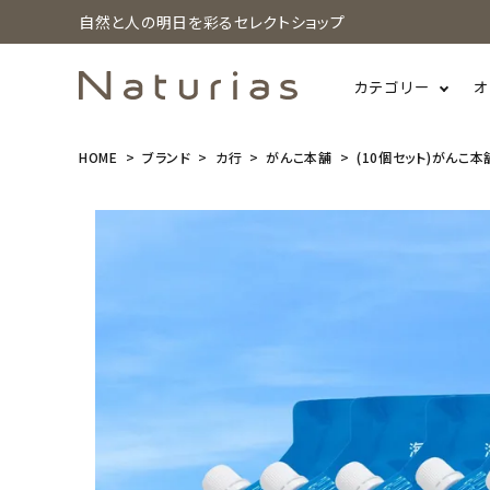
自然と人の明日を彩るセレクトショップ
カテゴリー
オ
HOME
ブランド
カ行
がんこ本舗
(10個セット)がんこ本舗 
search
(10個セット)
がんこ本舗
洗濯洗剤
海へ ・・・ Fu