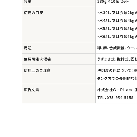
容量
380g×10個セット
使用の目安
・水30L、又は衣類2k
・水45L、又は衣類4k
・水55L、又は衣類5k
・水65L、又は衣類6k
用途
綿、麻、合成繊維、ウー
使用可能洗濯機
うずまき式、撹拌式、回
使用上のご注意
洗剤液の色について：液
タンク内での長期的な
広告文責
株式会社Ｇ‐Ｐｌａｃｅ
TEL：075-954-5158