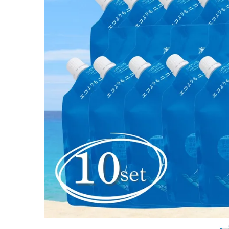
kii 詰替 380
g
¥
25,520
(税込)
ホーム
新商品
カテゴリーから探す
美容・コスメ・香水
衛生用品
日用品雑貨
フェムケア