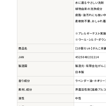
エコリュクス
水に還るやさしい洗剤
植物由来の洗浄成分
エコメイト
皮脂・油汚れにも強い
柔軟剤不要、おしゃれ着
ナチュラプラス
※アレルギーテスト実
アルマウィン
※ウール・シルク・ダウ
商品名
【10個セット】がんこ本舗 
アルモニベルツ
JAN
4525048232214
コラム・スタッフのおすすめ
製造国
製造元：有限会社がん
日本製
ご利用ガイド等
香り成分
ラベンダー油・ホオリー
アカウント情報
素材、成分
界面活性剤【高級アルコ
ようこそ ゲスト 様
液性
中性
meeting_room
person
ログイン
会員登録