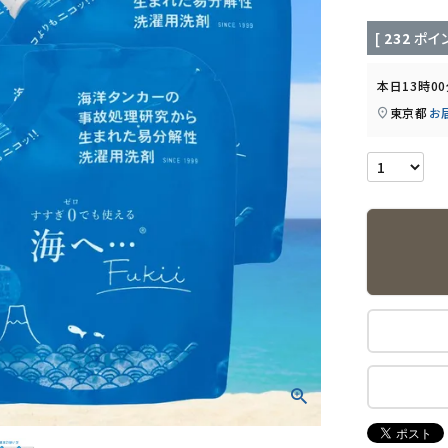
[
232
ポイン
本日
13時0
東京都
お