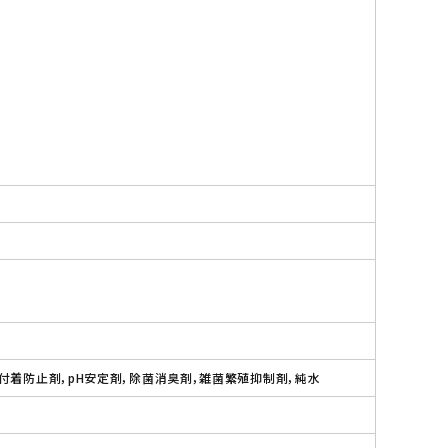
再付着防止剤，pH安定剤，除菌消臭剤，雑菌繁殖抑制剤，純水