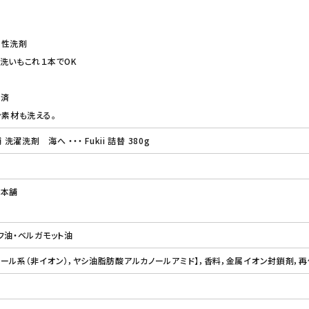
中性洗剤
洗いもこれ１本でOK
施済
ン素材も洗える。
洗濯洗剤 海へ ・・・ Fukii 詰替 380g
こ本舗
フ油・ベルガモット油
ール系（非イオン），ヤシ油脂肪酸アルカノールアミド】，香料，金属イオン封鎖剤，