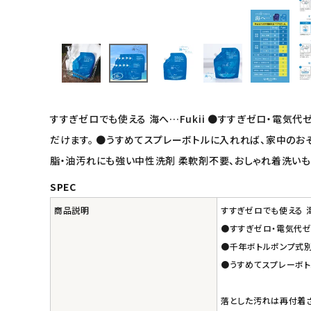
インナー・下着・ナイトウェア
キッズ・ベビー・マタニティ
キッチン用品
すすぎゼロでも使える 海へ…Fukii ●すすぎゼロ・電
フード・ドリンク
だけます。 ●うすめてスプレーボトルに入れれば、家中のお
脂・油汚れにも強い中性洗剤 柔軟剤不要、おしゃれ着洗いも
ブランド
SPEC
定期購入
商品説明
すすぎゼロでも使える 海へ
●すすぎゼロ・電気代ゼ
オリジナルブランド
●千年ボトルポンプ式
●うすめてスプレーボト
ナチュラムーン
落とした汚れは再付着