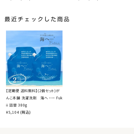
最近チェックした商品
【定期便 送料無料】(2個セット)が
んこ本舗 洗濯洗剤 海へ ・・・ Fuk
ii 詰替 380g
¥
5,104
(税込)