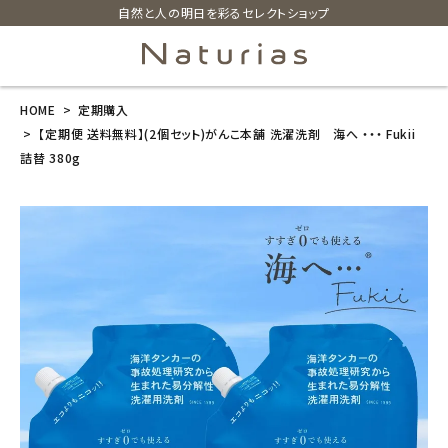
自然と人の明日を彩るセレクトショップ
HOME
定期購入
search
【定期便 送料無料】(2個セット)がんこ本舗 洗濯洗剤 海へ ・・・ Fukii
詰替 380g
【定期便 送料
無料】(2個セッ
ト)がんこ本舗
洗濯洗剤 海
へ ・・・ Fukii
詰替 380g