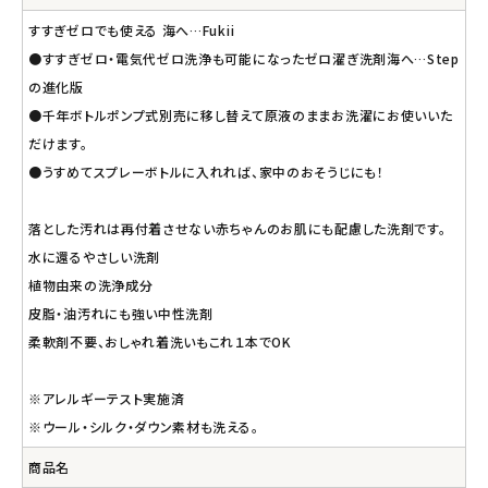
すすぎゼロでも使える 海へ…Fukii
●すすぎゼロ・電気代ゼロ洗浄も可能になったゼロ濯ぎ洗剤海へ…Step
の進化版
●千年ボトルポンプ式別売に移し替えて原液のままお洗濯にお使いいた
だけます。
●うすめてスプレーボトルに入れれば、家中のおそうじにも！
落とした汚れは再付着させない赤ちゃんのお肌にも配慮した洗剤です。
水に還るやさしい洗剤
植物由来の洗浄成分
皮脂・油汚れにも強い中性洗剤
柔軟剤不要、おしゃれ着洗いもこれ１本でOK
※アレルギーテスト実施済
※ウール・シルク・ダウン素材も洗える。
商品名