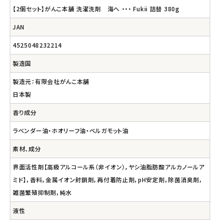
【2個セット】がんこ本舗 洗濯洗剤 海へ ・・・ Fukii 詰替 380g
JAN
4525048232214
製造国
製造元：有限会社がんこ本舗
日本製
香り成分
ラベンダー油・ホオリーフ油・ベルガモット油
素材、成分
界面活性剤【高級アルコール系（非イオン），ヤシ油脂肪酸アルカノールア
ミド】，香料，金属イオン封鎖剤，再付着防止剤，pH安定剤，除菌消臭剤，
雑菌繁殖抑制剤，純水
液性