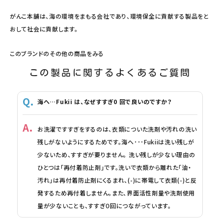
がんこ本舗は、海の環境をまもる会社であり、環境保全に貢献する製品をと
おして社会に貢献します。
このブランドのその他の商品をみる
この製品に関するよくあるご質問
海へ…Fukii は、なぜすすぎ0 回で良いのですか？
お洗濯ですすぎをするのは、衣類についた洗剤や汚れの洗い
残しがないようにするためです。海へ･･･Fukiiは洗い残しが
少ないため、すすぎが要りません。 洗い残しが少ない理由の
ひとつは「再付着防止剤」です。洗いで衣類から離れた「油・
汚れ」は再付着防止剤にくるまれ、(-)に帯電して衣類(-)と反
発するため再付着しません。また、界面活性剤量や洗剤使用
量が少ないことも、すすぎ０回につながっています。