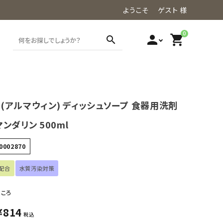
ようこそ ゲスト 様
0
person
shopping_cart
search
in(アルマウィン) ディッシュソープ 食器用洗剤
ンダリン 500ml
0002870
配合
水質汚染対策
ところ
¥
814
税込