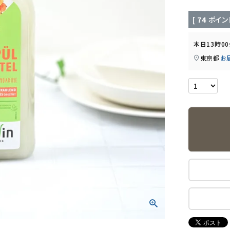
[
74
ポイン
本日
13時0
東京都
お