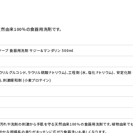
然由来100％の食器用洗剤です。
ソープ 食器用洗剤 サジー＆マンダリン 500ml
ラウリルグルコシド、ラウリル硫酸ナトリウム)、工程剤 (水、塩化ナトリウム)、 安定化剤 
、刺激緩和剤 (小麦プロテイン)
油汚れや洗剤の刺激から手肌を守る天然由来100％の食器用洗剤です。植物由来で
やかな柑橘系の香りがキッチンに広がり食器洗いも楽しくなります。