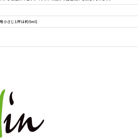
理用小さじ１杯は約5ml)