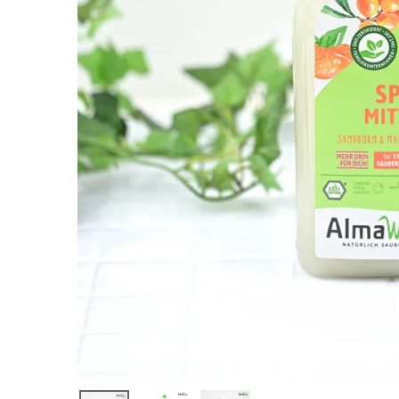
器用洗剤 サ
ジー＆マンダ
リン 500ml
¥
814
(税込)
ホーム
新商品
カテゴリーから探す
美容・コスメ・香水
衛生用品
日用品雑貨
フェムケア