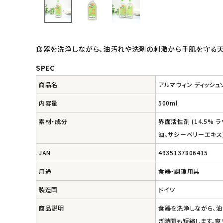
インナー・下着・ナイトウェア
キッズ・ベビー・マタニティ
食器を洗浄しながら、油汚れや洗剤の刺激から手肌を守る天
SPEC
キッチン用品
商品名
アルマウィン ディッシュ
フード・ドリンク
内容量
500ml
素材・成分
界面活性剤 (14.5% 
ブランド
油、サジーベリーエキス)
定期購入
JAN
4935137806415
用途
食器・調理用具
オリジナルブランド
製造国
ドイツ
ナチュラムーン
商品説明
食器を洗浄しながら、
ぎ時間も短縮します。爽