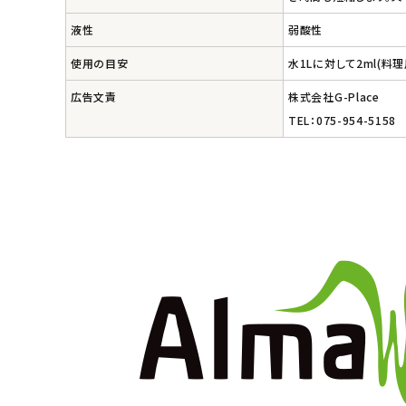
エコリュクス
液性
弱酸性
エコメイト
使用の目安
水1Lに対して2ml(料
ナチュラプラス
広告文責
株式会社G-Place
TEL：075-954-5158
アルマウィン
アルモニベルツ
コラム・スタッフのおすすめ
ご利用ガイド等
アカウント情報
ようこそ ゲスト 様
meeting_room
person
ログイン
会員登録