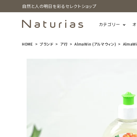
自然と人の明日を彩るセレクトショップ
カテゴリー
オ
HOME
ブランド
ア行
AlmaWin (アルマウィン)
AlmaW
search
AlmaWin
(アルマウィ
ン) ディッシ
ュソープ 食