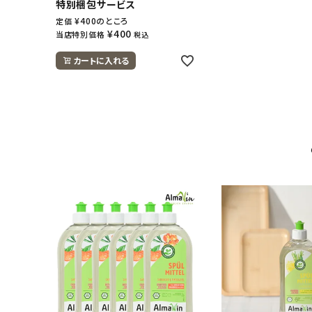
特別梱包サービス
¥
400
のところ
定価
¥
400
当店特別価格
税込
カートに入れる