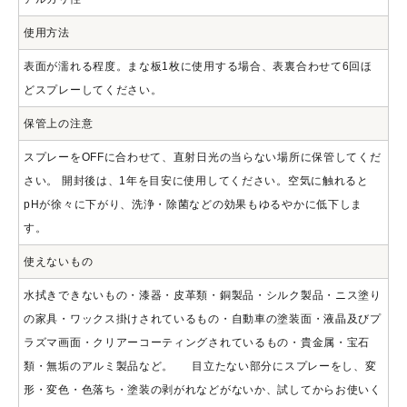
使用方法
表面が濡れる程度。まな板1枚に使用する場合、表裏合わせて6回ほ
どスプレーしてください。
保管上の注意
スプレーをOFFに合わせて、直射日光の当らない場所に保管してくだ
さい。 開封後は、1年を目安に使用してください。空気に触れると
pHが徐々に下がり、洗浄・除菌などの効果もゆるやかに低下しま
す。
使えないもの
水拭きできないもの・漆器・皮革類・銅製品・シルク製品・ニス塗り
の家具・ワックス掛けされているもの・自動車の塗装面・液晶及びプ
ラズマ画面・クリアーコーティングされているもの・貴金属・宝石
類・無垢のアルミ製品など。 目立たない部分にスプレーをし、変
形・変色・色落ち・塗装の剥がれなどがないか、試してからお使いく