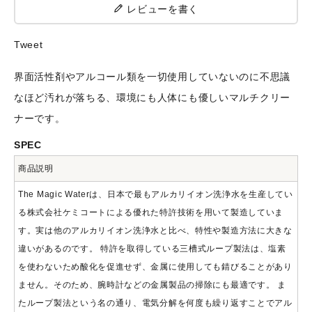
レビューを書く
meeting_room
ログ
person
会員登
イン
録
Tweet
界面活性剤やアルコール類を一切使用していないのに不思議
なほど汚れが落ちる、環境にも人体にも優しいマルチクリー
ナーです。
SPEC
商品説明
The Magic Waterは、日本で最もアルカリイオン洗浄水を生産してい
る株式会社ケミコートによる優れた特許技術を用いて製造していま
す。実は他のアルカリイオン洗浄水と比べ、特性や製造方法に大きな
違いがあるのです。 特許を取得している三槽式ループ製法は、塩素
を使わないため酸化を促進せず、金属に使用しても錆びることがあり
ません。そのため、腕時計などの金属製品の掃除にも最適です。 ま
たループ製法という名の通り、電気分解を何度も繰り返すことでアル