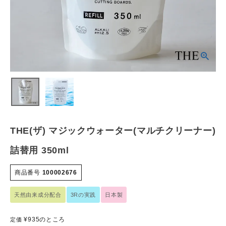
フェムケア
インナー・下着・ナイトウェア
キッズ・ベビー・マタニティ
キッチン用品
フード・ドリンク
THE(ザ) マジックウォーター(マルチクリーナー)
詰替用 350ml
ブランド
商品番号
100002676
定期購入
天然由来成分配合
3Rの実践
日本製
オリジナルブランド
¥
935
のところ
定価