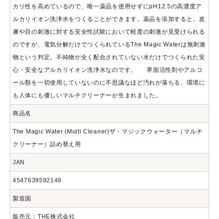
カリ性を高めているので、唯一薬品を使用せずにpH12.5の高濃度ア
ルカリイオン洗浄水をつくることができます。薬品を添加すると、皮
膚や目の刺激に対する安全性試験において軽度の刺激が見受けられる
のですが、電気分解だけでつくられているThe Magic Waterは無刺激
物という判定。不純物が全く配合されていない水だけでつくられた安
心・安全なアルカリイオン洗浄水なのです。 界面活性剤やアルコ
ール類を一切使用していないのに不思議なほど汚れが落ちる、環境に
も人体にも優しいマルチクリーナーが生まれました。
商品名
The Magic Water (Multi Cleaner)ザ・マジックウォーター（マルチ
クリーナー）詰め替え用
JAN
4547639592149
製造国
販売元：THE株式会社