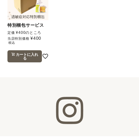
特別梱包サービス
¥
400
のところ
定価
¥
400
当店特別価格
税込
カートに入れ
る