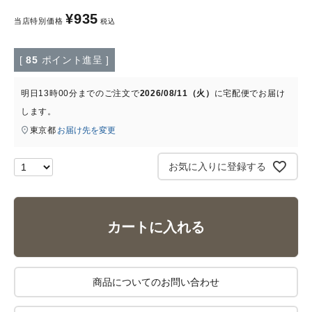
ナチュラムーン
¥
935
当店特別価格
税込
エコリュクス
[
85
ポイント進呈 ]
エコメイト
明日
13時00分
までのご注文で
2026/08/11（火）
に
宅配便
でお届け
します。
ナチュラプラス
東京都
お届け先を変更
アルマウィン
お気に入りに登録する
アルモニベルツ
コラム・スタッフのおすすめ
カートに入れる
ご利用ガイド等
商品についてのお問い合わせ
アカウント情報
ようこそ ゲスト 様