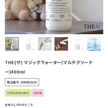
ホーム
新商品
カテゴリーから探す
美容・コスメ・香水
衛生用品
THE(ザ) マジックウォーター(マルチクリーナ
日用品雑貨
ー)400ml
フェムケア
商品番号
100002523
インナー・下着・ナイトウェア
天然由来成分配合
日本製
¥
1,430
のところ
定価
キッズ・ベビー・マタニティ