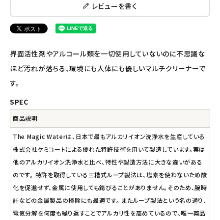
ナチュラプラス
レビューを書く
アルマウィン
アルモニベルツ
界面活性剤やアルコール類を一切使用していないのに不思議な
ほど汚れが落ちる、環境にも人体にも優しいマルチクリーナーで
コラム・スタッフのおすすめ
す。
ご利用ガイド等
SPEC
商品説明
アカウント情報
The Magic Waterは、日本で最もアルカリイオン洗浄水を生産している
ようこそ ゲスト 様
株式会社ケミコートによる優れた特許技術を用いて製造しています。実は
他のアルカリイオン洗浄水と比べ、特性や製造方法に大きな違いがある
meeting_room
person
ログイン
会員登録
のです。 特許を取得している三槽式ループ製法は、塩素を使わないため酸
化を促進せず、金属に使用しても錆びることがありません。そのため、腕時
計などの金属製品の掃除にも最適です。 またループ製法という名の通り、
電気分解を何度も繰り返すことでアルカリ性を高めているので、唯一薬品