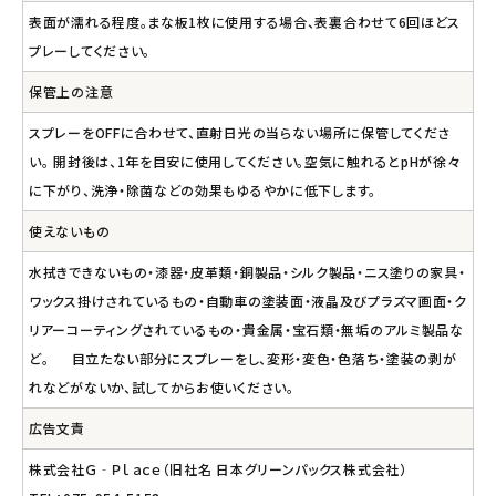
表面が濡れる程度。まな板1枚に使用する場合、表裏合わせて6回ほどス
プレーしてください。
保管上の注意
スプレーをOFFに合わせて、直射日光の当らない場所に保管してくださ
い。 開封後は、1年を目安に使用してください。空気に触れるとpHが徐々
に下がり、洗浄・除菌などの効果もゆるやかに低下します。
使えないもの
水拭きできないもの・漆器・皮革類・銅製品・シルク製品・ニス塗りの家具・
ワックス掛けされているもの・自動車の塗装面・液晶及びプラズマ画面・ク
リアーコーティングされているもの・貴金属・宝石類・無垢のアルミ製品な
ど。 目立たない部分にスプレーをし、変形・変色・色落ち・塗装の剥が
れなどがないか、試してからお使いください。
広告文責
株式会社Ｇ‐Ｐｌａｃｅ（旧社名 日本グリーンパックス株式会社）