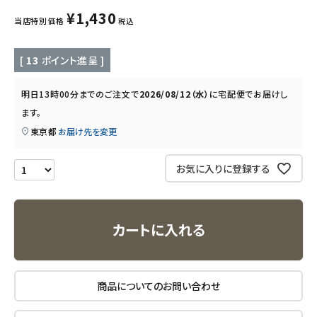
¥
1,430
当店特別価格
税込
キッチン用品
[
13
ポイント進呈 ]
フード・ドリンク
明日
13時00分
までのご注文で
2026/08/12（水）
に
宅配便
でお届けし
ブランド
ます。
東京都
お届け先を変更
定期購入
お気に入りに登録する
オリジナルブランド
ナチュラムーン
カートに入れる
エコリュクス
エコメイト
商品についてのお問い合わせ