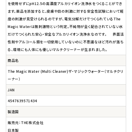
を使用せずにpH12.5の高濃度アルカリイオン洗浄水をつくることができ
ます。薬品を添加すると、皮膚や目の刺激に対する安全性試験において軽
度の刺激が見受けられるのですが、電気分解だけでつくられているThe
Magic Waterは無刺激物という判定。不純物が全く配合されていない水
だけでつくられた安心・安全なアルカリイオン洗浄水なのです。 界面活
性剤やアルコール類を一切使用していないのに不思議なほど汚れが落ち
る、環境にも人体にも優しいマルチクリーナーが生まれました。
商品名
The Magic Water (Multi Cleaner)ザ・マジックウォーター（マルチクリ
ーナー）
JAN
4547639571434
製造国
販売元：THE株式会社
日本製