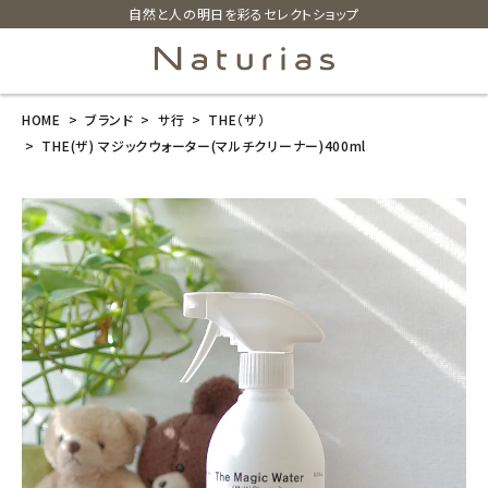
自然と人の明日を彩るセレクトショップ
HOME
ブランド
サ行
THE（ザ）
search
THE(ザ) マジックウォーター(マルチクリーナー)400ml
THE(ザ) マジ
ックウォーター
(マルチクリー
ナー)400ml
¥
1,430
(税込)