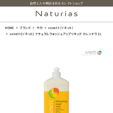
自然と人の明日を彩るセレクトショップ
HOME
ブランド
サ行
sonett（ソネット）
search
sonett(ソネット) ナチュラルウォッシュアップリキッド カレンドラ 1L
sonett(ソネッ
ト) ナチュラル
ウォッシュアッ
プリキッド カレ
ンドラ 1L
¥
1,540
(税込)