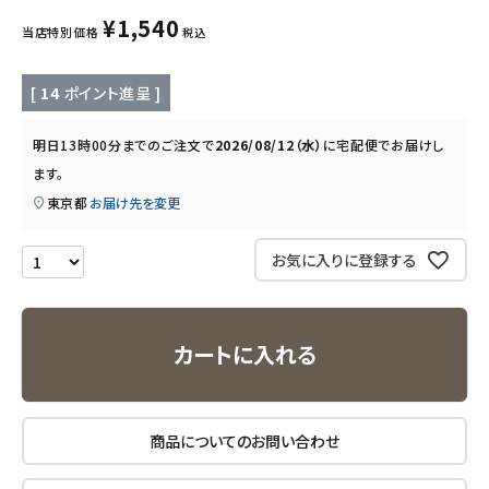
キッズ・ベビー・マタニティ
¥
1,540
当店特別価格
税込
キッチン用品
[
14
ポイント進呈 ]
フード・ドリンク
明日
13時00分
までのご注文で
2026/08/12（水）
に
宅配便
でお届けし
ます。
ブランド
東京都
お届け先を変更
定期購入
お気に入りに登録する
オリジナルブランド
ナチュラムーン
カートに入れる
エコリュクス
商品についてのお問い合わせ
エコメイト