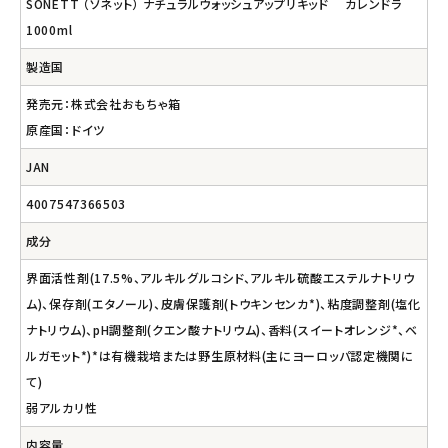
SONETT （ソネット） ナチュラルウォッシュアップリキッド カレンドラ
1000ml
製造国
発売元：株式会社おもちゃ箱
原産国：ドイツ
JAN
4007547366503
成分
界面活性剤(17.5%、アルキルグルコシド、アルキル硫酸エステルナトリウ
ム)、保存剤(エタノール)、皮膚保護剤(トウキンセンカ*)、粘度調整剤(塩化
ナトリウム)、pH調整剤(クエン酸ナトリウム)、香料(スイートオレンジ*、ベ
ルガモット*)*は有機栽培または野生原材料(主にヨーロッパ認定機関に
て)
弱アルカリ性
内容量