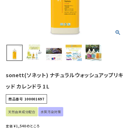
ホーム
新商品
カテゴリーから探す
美容・コスメ・香水
sonett(ソネット) ナチュラルウォッシュアップリキ
衛生用品
ッド カレンドラ 1L
日用品雑貨
商品番号
100001697
フェムケア
天然由来成分配合
水質汚染対策
インナー・下着・ナイトウェア
¥
1,540
のところ
定価