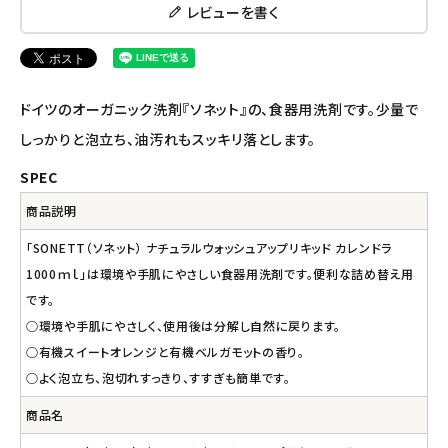
レビューを書く
ナチュラプラス
アルマウィン
ドイツのオーガニック洗剤『ソネット』の、食器用洗剤です。少量で
アルモニベルツ
しっかりと泡立ち、油汚れもスッキリ落とします。
SPEC
コラム・スタッフのおすすめ
商品説明
ご利用ガイド等
「SONETT（ソネット） ナチュラルウォッシュアップリキッド カレンドラ
1000ｍｌ」は環境や手肌にやさしい食器用洗剤です。便利な詰め替え用
アカウント情報
です。
ようこそ ゲスト 様
○環境や手肌にやさしく、使用後は分解し自然に戻ります。
○有機スイートオレンジと有機ベルガモットの香り。
meeting_room
person
ログイン
会員登録
○よく泡立ち、泡切れすっきり、すすぎも簡単です。
商品名