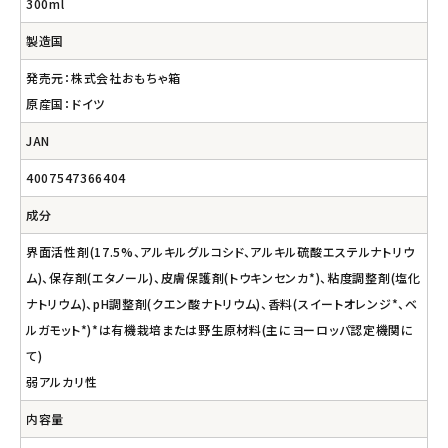
300ml
製造国
発売元：株式会社おもちゃ箱
原産国：ドイツ
JAN
4007547366404
成分
界面活性剤(17.5%、アルキルグルコシド、アルキル硫酸エステルナトリウ
ム)、保存剤(エタノール)、皮膚保護剤(トウキンセンカ*)、粘度調整剤(塩化
ナトリウム)、pH調整剤(クエン酸ナトリウム)、香料(スイートオレンジ*、ベ
ルガモット*)*は有機栽培または野生原材料(主にヨーロッパ認定機関に
て)
弱アルカリ性
内容量