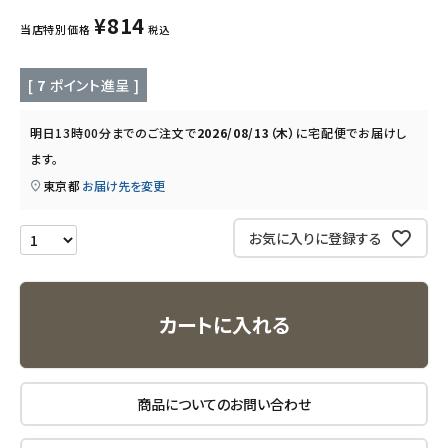
キッズ・ベビー・マタニティ
¥
814
当店特別価格
税込
キッチン用品
[
7
ポイント進呈 ]
フード・ドリンク
明日
13時00分
までのご注文で
2026/08/13（木）
に
宅配便
でお届けし
ます。
ブランド
東京都
お届け先を変更
定期購入
お気に入りに登録する
オリジナルブランド
ナチュラムーン
カートに入れる
エコリュクス
商品についてのお問い合わせ
エコメイト