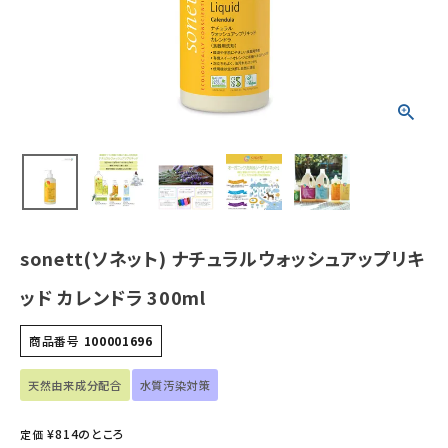
ホーム
新商品
カテゴリーから探す
美容・コスメ・香水
sonett(ソネット) ナチュラルウォッシュアップリキ
衛生用品
ッド カレンドラ 300ml
日用品雑貨
商品番号
100001696
フェムケア
天然由来成分配合
水質汚染対策
インナー・下着・ナイトウェア
¥
814
のところ
定価