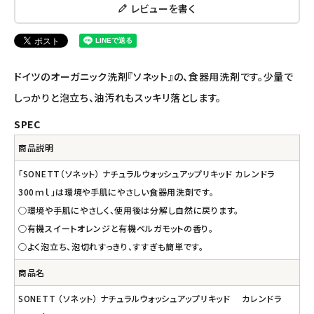
レビューを書く
ナチュラプラス
アルマウィン
ドイツのオーガニック洗剤『ソネット』の、食器用洗剤です。少量で
アルモニベルツ
しっかりと泡立ち、油汚れもスッキリ落とします。
SPEC
コラム・スタッフのおすすめ
商品説明
ご利用ガイド等
「SONETT（ソネット） ナチュラルウォッシュアップリキッド カレンドラ
300ｍｌ」は環境や手肌にやさしい食器用洗剤です。
アカウント情報
○環境や手肌にやさしく、使用後は分解し自然に戻ります。
ようこそ ゲスト 様
○有機スイートオレンジと有機ベルガモットの香り。
○よく泡立ち、泡切れすっきり、すすぎも簡単です。
meeting_room
person
ログイン
会員登録
商品名
SONETT （ソネット） ナチュラルウォッシュアップリキッド カレンドラ