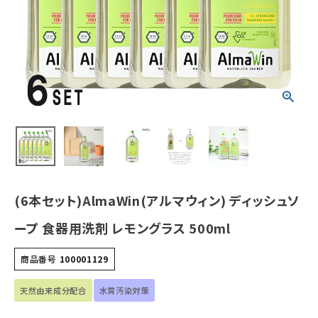
¥
4,639
(税込)
ホーム
新商品
カテゴリーから探す
美容・コスメ・香水
(6本セット)AlmaWin(アルマウィン) ディッシュソ
衛生用品
ープ 食器用洗剤 レモングラス 500ml
日用品雑貨
商品番号
100001129
フェムケア
天然由来成分配合
水質汚染対策
インナー・下着・ナイトウェア