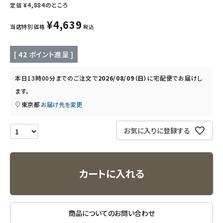
¥
4,884
のところ
定価
キッズ・ベビー・マタニティ
¥
4,639
当店特別価格
税込
キッチン用品
[
42
ポイント進呈 ]
フード・ドリンク
本日
13時00分
までのご注文で
2026/08/09（日）
に
宅配便
でお届けし
ます。
ブランド
東京都
お届け先を変更
定期購入
お気に入りに登録する
オリジナルブランド
ナチュラムーン
カートに入れる
エコリュクス
商品についてのお問い合わせ
エコメイト