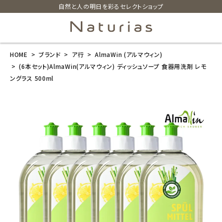
自然と人の明日を彩るセレクトショップ
HOME
ブランド
ア行
AlmaWin (アルマウィン)
search
(6本セット)AlmaWin(アルマウィン) ディッシュソープ 食器用洗剤 レモ
ングラス 500ml
(6本セット)Al
maWin(アルマ
ウィン) ディッシ
ュソープ 食器
用洗剤 レモン
グラス 500ml