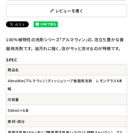
レビューを書く
ナチュラプラス
アルマウィン
100％植物性の洗剤シリーズ「アルマウィン」の、泡立ち豊かな食
アルモニベルツ
器用洗剤です。 油汚れに強く、泡がサッと流せるのが特徴です。
SPEC
コラム・スタッフのおすすめ
商品名
ご利用ガイド等
AlmaWin(アルマウィン）ディッシュソープ食器用洗剤 レモングラス6本
組
アカウント情報
ようこそ ゲスト 様
内容量
500ml×6本
meeting_room
person
ログイン
会員登録
素材・成分
界面活性剤18％（オリゴ糖界面活性剤）・ラウリル硫酸ナトリウム） 、アル