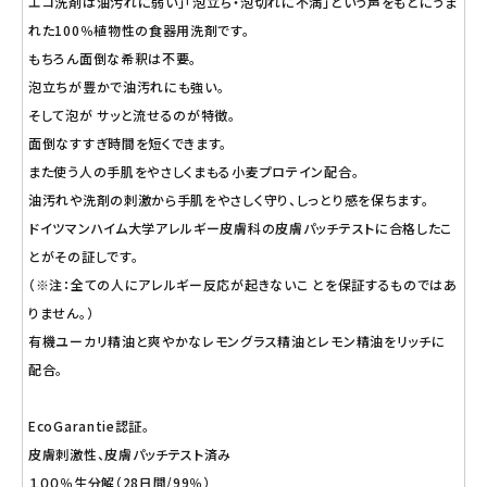
エコ洗剤は油汚れに弱い」「泡立ち・泡切れに不満」という声をもとにうま
れた100％植物性の食器用洗剤です。
もちろん面倒な希釈は不要。
泡立ちが豊かで油汚れにも強い。
そして泡が サッと流せるのが特徴。
面倒なすすぎ時間を短くできます。
また使う人の手肌をやさしくまもる小麦プロテイン配合。
油汚れや洗剤の刺激から手肌をやさしく守り、しっとり感を保ちます。
ドイツマンハイム大学アレルギー皮膚科の皮膚パッチテストに合格したこ
とがその証しです。
（※注：全ての人にアレルギー反応が起きないこ とを保証するものではあ
りません。）
有機ユーカリ精油と爽やかなレモングラス精油とレモン精油をリッチに
配合。
EcoGarantie認証。
皮膚刺激性、皮膚パッチテスト済み
１００％生分解（28日間/99％）