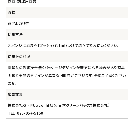
食器・調理用器具
液性
弱アルカリ性
使用方法
スポンジに原液を1プッシュ（約1ml）つけて泡立ててお使いください。
使用上の注意
※輸入の都度予告無くパッケージデザインが変更になる場合があり商品
画像と実物のデザインが異なる可能性がございます。予めご了承ください
ませ。
広告文責
株式会社Ｇ‐Ｐｌａｃｅ（旧社名 日本グリーンパックス株式会社）
TEL：075-954-5158