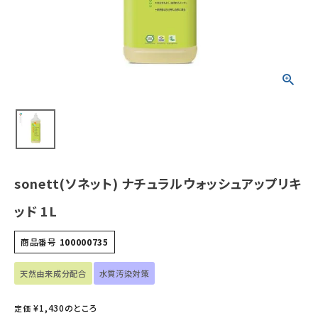
ホーム
新商品
カテゴリーから探す
美容・コスメ・香水
衛生用品
sonett(ソネット) ナチュラルウォッシュアップリキ
日用品雑貨
ッド 1L
フェムケア
商品番号
100000735
インナー・下着・ナイトウェア
天然由来成分配合
水質汚染対策
¥
1,430
のところ
定価
キッズ・ベビー・マタニティ