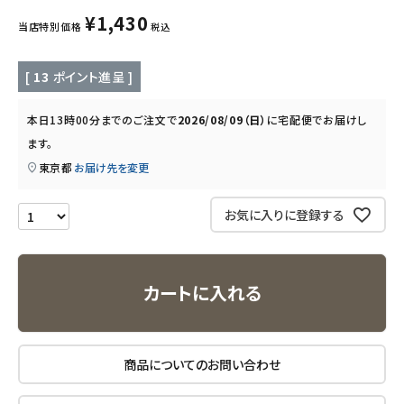
¥
1,430
当店特別価格
税込
キッチン用品
[
13
ポイント進呈 ]
フード・ドリンク
本日
13時00分
までのご注文で
2026/08/09（日）
に
宅配便
でお届けし
ブランド
ます。
東京都
お届け先を変更
定期購入
お気に入りに登録する
オリジナルブランド
ナチュラムーン
カートに入れる
エコリュクス
エコメイト
商品についてのお問い合わせ