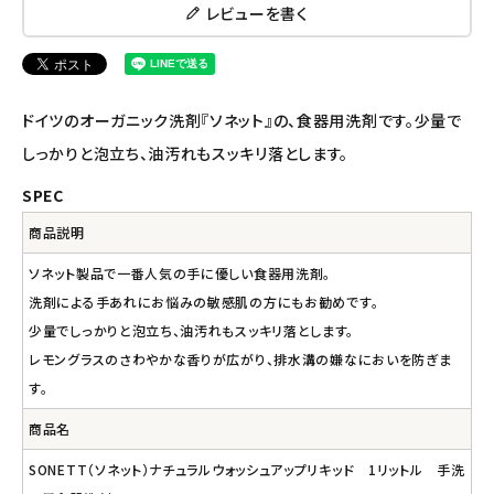
ナチュラプラス
レビューを書く
アルマウィン
アルモニベルツ
ドイツのオーガニック洗剤『ソネット』の、食器用洗剤です。少量で
しっかりと泡立ち、油汚れもスッキリ落とします。
コラム・スタッフのおすすめ
SPEC
ご利用ガイド等
商品説明
ソネット製品で一番人気の手に優しい食器用洗剤。
アカウント情報
洗剤による手あれにお悩みの敏感肌の方にもお勧めです。
ようこそ ゲスト 様
少量でしっかりと泡立ち、油汚れもスッキリ落とします。
レモングラスのさわやかな香りが広がり、排水溝の嫌なにおいを防ぎま
meeting_room
person
ログイン
会員登録
す。
商品名
SONETT（ソネット）ナチュラルウォッシュアップリキッド 1リットル 手洗