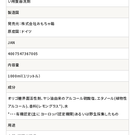
い用食器洗剤
製造国
発売元：株式会社おもちゃ箱
原産国：ドイツ
JAN
4007547367005
内容量
1000ml（1リットル）
成分
オリゴ糖界面活性剤、ヤシ油由来のアルコール硫酸塩、エタノール(植物性
アルコール)、香料(レモングラス*)、水
*・・・有機認定(主にヨーロッパ認定機関)あるいは野生採集したもの
用途