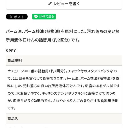
ナチュラプラス
レビューを書く
アルマウィン
アルモニベルツ
パーム油、パーム核油（植物油）を原料にした、汚れ落ちの良い台
所用液体石けんの詰替用（約2回分）です。
コラム・スタッフのおすすめ
SPEC
ご利用ガイド等
商品説明
ナチュロン400番の詰替用（約2回分）。チャック付のスタンドパックなの
アカウント情報
で、2回目分を安心して保管できます。パーム油、パーム核油（植物油）を原
ようこそ ゲスト 様
料にした、汚れ落ちの良い台所用液体石けんです。粘度のあるゲル状です
ので、大変使いやすく、キッチンスポンジやソフキンに直接つけて洗うの
meeting_room
person
ログイン
会員登録
が、泡持ちが良く効果的です。さわやかなりんごの香りがする食器用洗剤
です。
商品名