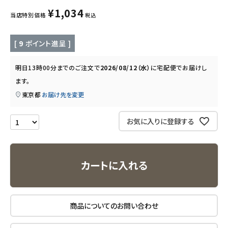
¥
1,034
当店特別価格
税込
キッチン用品
[
9
ポイント進呈 ]
フード・ドリンク
明日
13時00分
までのご注文で
2026/08/12（水）
に
宅配便
でお届けし
ブランド
ます。
東京都
お届け先を変更
定期購入
お気に入りに登録する
オリジナルブランド
ナチュラムーン
カートに入れる
エコリュクス
エコメイト
商品についてのお問い合わせ