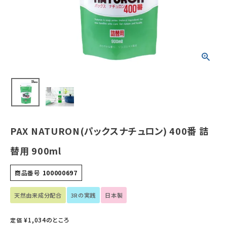
ホーム
新商品
カテゴリーから探す
美容・コスメ・香水
衛生用品
PAX NATURON(パックスナチュロン) 400番 詰
日用品雑貨
替用 900ml
フェムケア
商品番号
100000697
インナー・下着・ナイトウェア
天然由来成分配合
3Rの実践
日本製
¥
1,034
のところ
定価
キッズ・ベビー・マタニティ