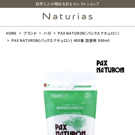
自然と人の明日を彩るセレクトショップ
HOME
ブランド
ハ行
PAX NATURON（パックスナチュロン）
search
PAX NATURON(パックスナチュロン) 400番 詰替用 900ml
PAX NATURO
N(パックスナチ
ュロン) 400番
詰替用 900ml
¥
1,034
(税込)