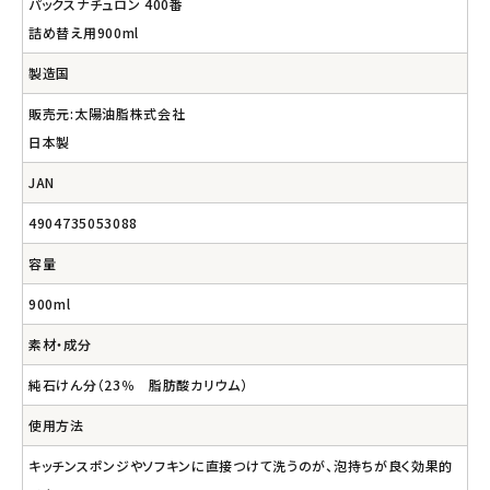
パックスナチュロン 400番
詰め替え用900ml
製造国
販売元:太陽油脂株式会社
日本製
JAN
4904735053088
容量
900ml
素材・成分
純石けん分（23％ 脂肪酸カリウム）
使用方法
キッチンスポンジやソフキンに直接つけて洗うのが、泡持ちが良く効果的