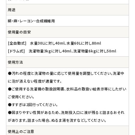
用途
綿・麻・レーヨン・合成繊維用
使用量の目安
[全自動式] 水量30Lに対し40ml、水量60Lに対し80ml
[ドラム式] 洗濯物量3kgに対し40ml、洗濯物量6kgに対し50ml
使用方法
●汚れの程度と洗濯物の量に応じて使用量を調整してください。洗濯中
に泡が消えない程度が適量です。
●ご使用する洗濯機の取扱説明書、衣料品の取扱い絵表示等にしたがい
ご使用ください。
●すすぎは2回行ってください。
●固まりやすい性質があるため、洗剤投入口に液が残ると詰まるおそれ
があります。詰まった場合、ぬるま湯を流すなどしてください。
使用上のご注意