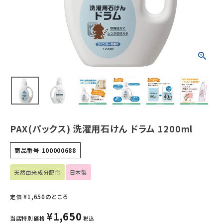
ホーム
新商品
カテゴリーから探す
美容・コスメ・香水
衛生用品
PAX(パックス) 洗濯用石けん ドラム 1200ml
日用品雑貨
商品番号
100000688
フェムケア
天然由来成分配合
日本製
インナー・下着・ナイトウェア
¥
1,650
のところ
定価
キッズ・ベビー・マタニティ
¥
1,650
当店特別価格
税込