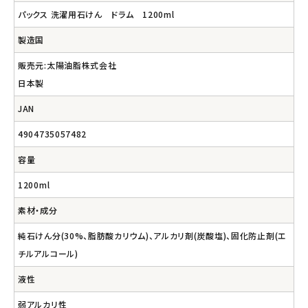
パックス 洗濯用石けん ドラム 1200ml
製造国
販売元:太陽油脂株式会社
日本製
JAN
4904735057482
容量
1200ml
素材・成分
純石けん分(30%、脂肪酸カリウム)、アルカリ剤(炭酸塩)、固化防止剤(エ
チルアルコール)
液性
弱アルカリ性