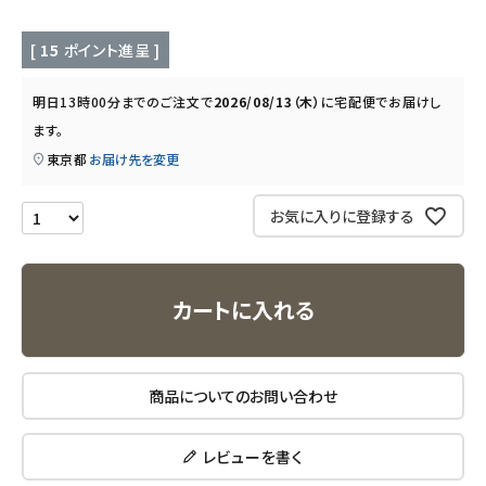
キッチン用品
[
15
ポイント進呈 ]
フード・ドリンク
明日
13時00分
までのご注文で
2026/08/13（木）
に
宅配便
でお届けし
ブランド
ます。
東京都
お届け先を変更
定期購入
お気に入りに登録する
オリジナルブランド
ナチュラムーン
カートに入れる
エコリュクス
商品についてのお問い合わせ
エコメイト
レビューを書く
ナチュラプラス