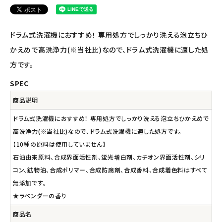
アルマウィン
ドラム式洗濯機におすすめ！ 専用処方でしっかり洗える泡立ちひ
アルモニベルツ
かえめで高洗浄力(※当社比)なので、ドラム式洗濯機に適した処
コラム・スタッフのおすすめ
方です。
SPEC
ご利用ガイド等
商品説明
アカウント情報
ドラム式洗濯機におすすめ！ 専用処方でしっかり洗える泡立ちひかえめで
ようこそ ゲスト 様
高洗浄力(※当社比)なので、ドラム式洗濯機に適した処方です。
【10種の原料は使用していません】
meeting_room
person
ログイン
会員登録
石油由来原料、合成界面活性剤、蛍光増白剤、カチオン界面活性剤、シリ
コン、鉱物油、合成ポリマー、合成防腐剤、合成香料、合成着色料はすべて
無添加です。
★ラベンダーの香り
商品名