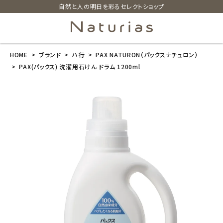
自然と人の明日を彩るセレクトショップ
HOME
ブランド
ハ行
PAX NATURON（パックスナチュロン）
search
PAX(パックス) 洗濯用石けん ドラム 1200ml
PAX(パックス)
洗濯用石けん
ドラム 1200ml
¥
1,650
(税込)