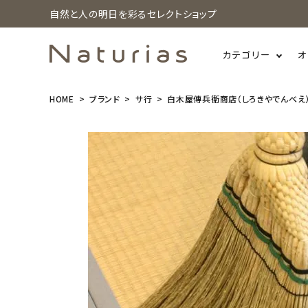
自然と人の明日を彩るセレクトショップ
カテゴリー
オ
HOME
ブランド
サ行
白木屋傳兵衛商店（しろきやでんべえ
search
白木屋傳兵
衛 はりみ 小
¥
1,320
(税込)