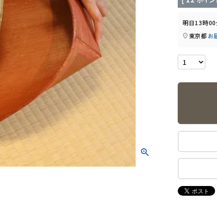
明日
13時0
東京都
お