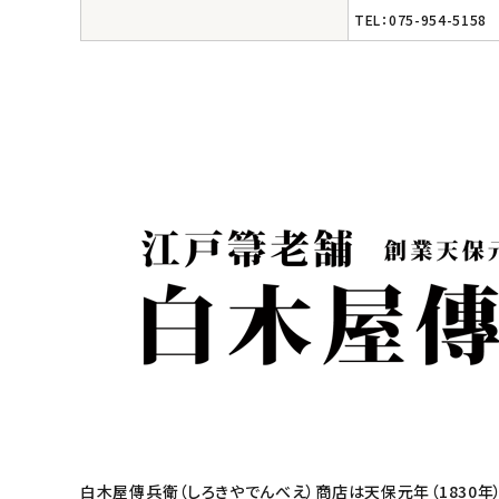
ナチュラプラス
TEL：075-954-5158
アルマウィン
アルモニベルツ
コラム・スタッフのおすすめ
ご利用ガイド等
アカウント情報
ようこそ ゲスト 様
meeting_room
person
ログイン
会員登録
白木屋傳兵衛（しろきやでんべえ）商店は天保元年（1830年