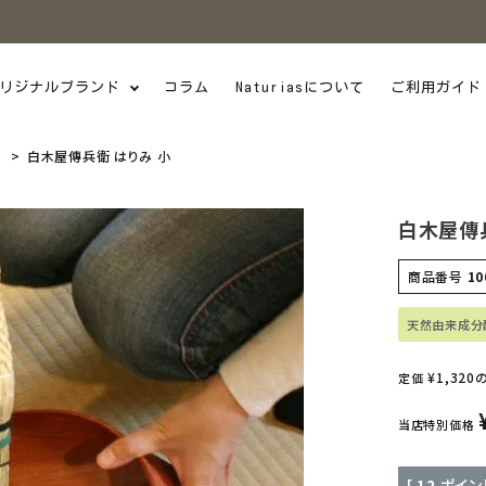
リジナルブランド
コラム
Naturiasについて
ご利用ガイド
）
白木屋傳兵衛 はりみ 小
白木屋傳兵
商品番号
10
天然由来成分
¥
1,320
定価
当店特別価格
[
12
ポイン