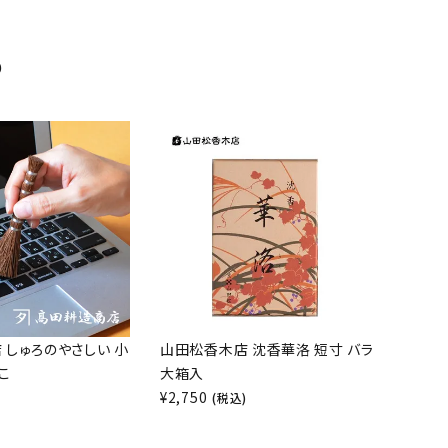
め
 しゅろのやさしい 小
山田松香木店 沈香華洛 短寸 バラ
こ
大箱入
¥
2,750
)
(税込)