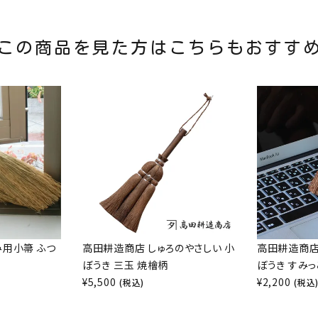
この商品を見た方はこちらもおすす
み用小箒 ふつ
高田耕造商店 しゅろのやさしい 小
高田耕造商店
ぼうき 三玉 焼檜柄
ぼうき すみっ
¥
5,500
¥
2,200
(税込)
(税込