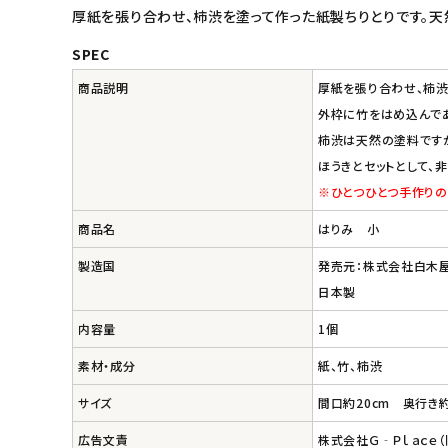
厚紙を張り合わせ、柿渋を塗って作った紙製ちりとりです。天
キッチン用品
SPEC
商品説明
厚紙を張り合わせ、柿渋
フード・ドリンク
外枠に竹をはめ込んであ
柿渋は天然の塗料ですか
ブランド
ほうきとセットとして、
※ひとつひとつ手作りの
定期購入
商品名
はりみ 小
オリジナルブランド
製造国
発売元：株式会社白木
日本製
ナチュラムーン
内容量
1個
エコリュクス
素材・成分
紙、竹、柿渋
サイズ
間口約20cm 奥行き約
エコメイト
広告文責
株式会社Ｇ‐Ｐｌａｃｅ