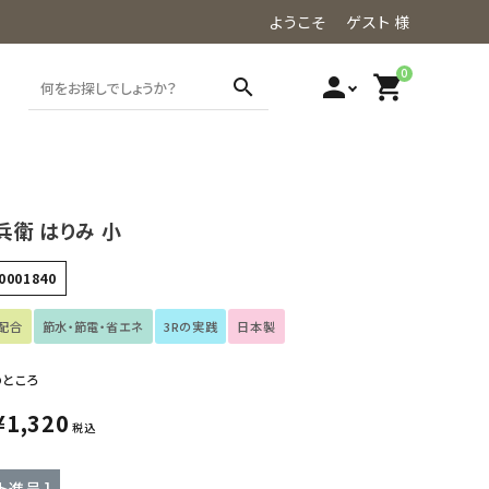
ようこそ ゲスト 様
0
person
shopping_cart
search
衛 はりみ 小
0001840
配合
節水・節電・省エネ
3Rの実践
日本製
のところ
¥
1,320
税込
ト進呈 ]