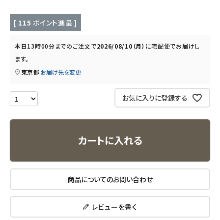
キッチン用品
[
115
ポイント進呈 ]
フード・ドリンク
本日
13時00分
までのご注文で
2026/08/10（月）
に
宅配便
でお届けし
ます。
ブランド
東京都
お届け先を変更
定期購入
お気に入りに登録する
オリジナルブランド
カートに入れる
ナチュラムーン
エコリュクス
商品についてのお問い合わせ
エコメイト
レビューを書く