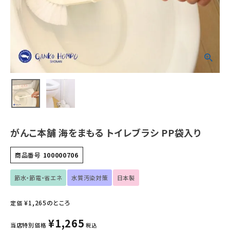
ホーム
新商品
カテゴリーから探す
美容・コスメ・香水
衛生用品
がんこ本舗 海をまもる トイレブラシ PP袋入り
日用品雑貨
商品番号
100000706
フェムケア
節水・節電・省エネ
水質汚染対策
日本製
インナー・下着・ナイトウェア
¥
1,265
のところ
定価
¥
1,265
キッズ・ベビー・マタニティ
当店特別価格
税込