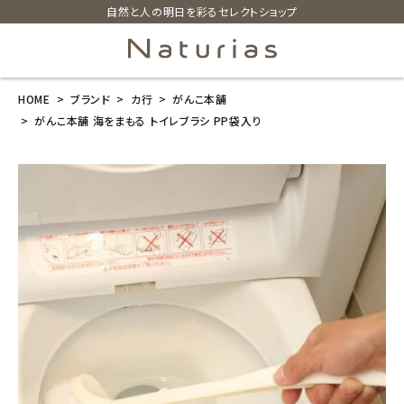
自然と人の明日を彩るセレクトショップ
HOME
ブランド
カ行
がんこ本舗
search
がんこ本舗 海をまもる トイレブラシ PP袋入り
がんこ本舗 海
をまもる トイ
レブラシ PP袋
入り
¥
1,265
(税込)