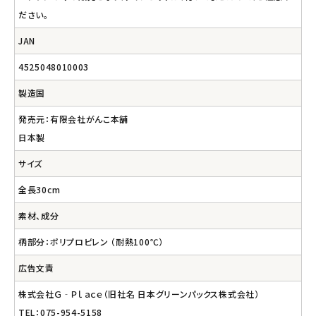
ださい。
JAN
4525048010003
製造国
発売元：有限会社がんこ本舗
日本製
サイズ
全長30cm
素材、成分
柄部分：ポリプロピレン （耐熱100℃）
広告文責
株式会社Ｇ‐Ｐｌａｃｅ（旧社名 日本グリーンパックス株式会社）
TEL：075-954-5158