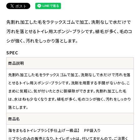
ナチュラプラス
アルマウィン
先割れ加工した毛をラテックスゴムで加工、洗剤なしで水だけで
汚れを落とせるトイレ用スポンジ・ブラシです。植毛が多く、毛のコ
アルモニベルツ
シが強く、汚れをしっかり落とします。
コラム・スタッフのおすすめ
SPEC
商品説明
ご利用ガイド等
先割れ加工した毛をラテックスゴムで加工、洗剤なしで水だけで汚れを落
アカウント情報
とせるトイレ用スポンジ・ブラシです。洗剤を用意する手間がないから、こ
ようこそ ゲスト 様
まめに気軽に、気が付いたときに御掃除ができます。先割れ加工した毛
は、水はねも少なくなります。植毛が多く、毛のコシが強く、汚れをしっかり
meeting_room
person
ログイン
会員登録
落とします。
商品名
海をまもるトイレブラシ【手仕上げ一級品】 ＰＰ袋入り
※ブラシのみの販売となり、トイレポットは、付いてませんので、ご注意く