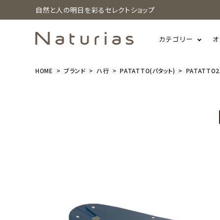
自然と人の明日を彩るセレクトショップ
カテゴリー
オ
HOME
ブランド
ハ行
PATATTO(パタット)
PATATTO2
search
PATATTO2
50+
¥
4,730
(税込)