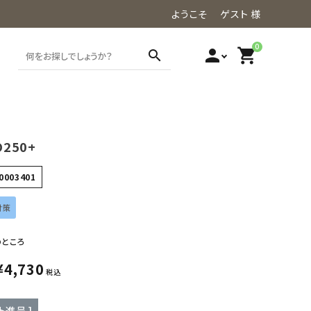
ようこそ ゲスト 様
0
person
shopping_cart
search
O250+
0003401
対策
のところ
¥
4,730
税込
ト進呈 ]