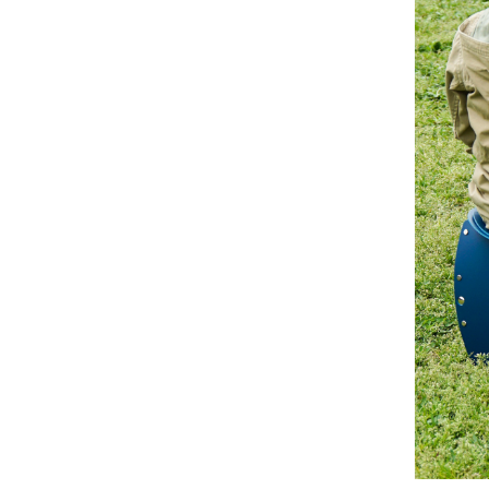
ナチュラプラス
アルマウィン
アルモニベルツ
コラム・スタッフのおすすめ
ご利用ガイド等
アカウント情報
ようこそ ゲスト 様
meeting_room
person
ログイン
会員登録