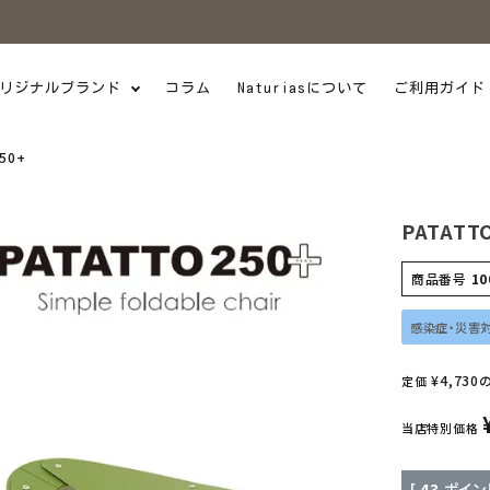
リジナルブランド
コラム
Naturiasについて
ご利用ガイド
50+
PATATT
商品番号
10
感染症・災害
¥
4,730
定価
当店特別価格
[
43
ポイン