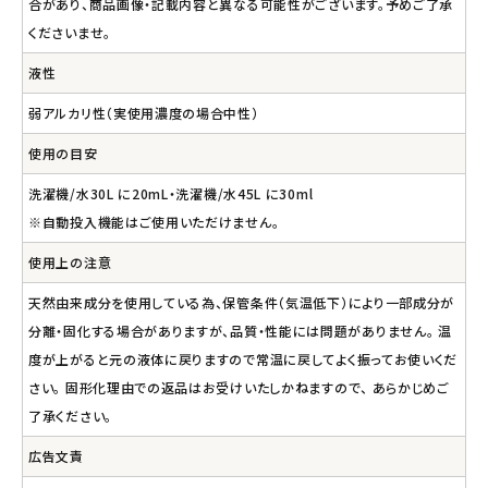
合があり、商品画像・記載内容と異なる可能性がございます。予めご了承
くださいませ。
液性
弱アルカリ性（実使用濃度の場合中性）
使用の目安
洗濯機/水30L に20mL・洗濯機/水45L に30ml
※自動投入機能はご使用いただけません。
使用上の注意
天然由来成分を使用している為、保管条件（気温低下）により一部成分が
分離・固化する場合がありますが、品質・性能には問題がありません。 温
度が上がると元の液体に戻りますので常温に戻してよく振ってお使いくだ
さい。 固形化理由での返品はお受けいたしかねますので、 あらかじめご
了承ください。
広告文責