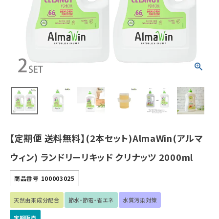
2000ml
¥
6,061
(税込)
ホーム
新商品
カテゴリーから探す
美容・コスメ・香水
【定期便 送料無料】(2本セット)AlmaWin(アルマ
衛生用品
ウィン) ランドリーリキッド クリナッツ 2000ml
日用品雑貨
商品番号
100003025
フェムケア
天然由来成分配合
節水・節電・省エネ
水質汚染対策
定期販売