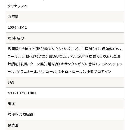
クリナッツ2L
内容量
2000ml×2
素材・成分
界面活性剤6.9％（脂肪酸カリウム・サポニン）、工程剤（水）、保存料（アル
コール）、水軟化剤（クエン酸カリウム）、アルカリ剤（炭酸カリウム）、金属
封鎖剤（乳酸・クエン酸）、増粘剤（キサンタンガム）、香料（リモネン、シトラ
ール、ゲラニオール、リナロール、シトロネロール）、小麦プロテイン
JAN
4935137901400
用途
綿・麻・合成繊維
製造国