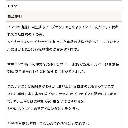
ドイツ
商品説明
ヒマラヤ山脈に自生するソープナッツは古来よりインドで洗剤として使わ
れてきた自然の木の実。
クリナッツはソープナッツから抽出した自然の洗浄成分サポニンの力をフ
ルに活かした100％植物性の洗濯用洗剤です。
サポニンが高い洗浄力を発揮するので、一般的な洗剤に比べて界面活性
剤の使用量を約1/4 に削減す ることができました。
またサポニンは繊維をやわらかく洗い上げ る自然の力ももっています。
さらに繊維1 本1 本をしなやかに守る小麦プロテインも配合しているの
で、洗い上がりは柔軟剤が必 要ないほどやわらか。
シワになりにくいのでアイロンがけもラク ラク。
蛍光漂白剤は使用してないので色柄物にも安心です。