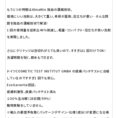
もう１つの特徴はAlmaWin 独自の濃縮技術。
環境にいい洗剤は、大きくて重い、希釈が面倒、泡立ちが悪い…そんな問
題を独自の濃縮技術で解消！
1 回の使用量を従来比40％削減し、軽量・コンパ クト・泡立ちが良い洗剤
を実現しました。
さらにクリナッツは泡切れがとても良いので、すすぎは1 回だけでOK！
洗濯時間を短く、節水もできます。
ドイツCOSMETIC TEST INSTITUT GMBH の皮膚パッチテストに合格
しているのですすぎ1 回でも安心。
EcoGarantie認証。
皮膚刺激性、皮膚パッチテスト済み
１００％生分解（28日間/99％）
動物実験をしていません。
※輸入の都度予告無くパッケージデザイン・仕様（成分）が変更になる場