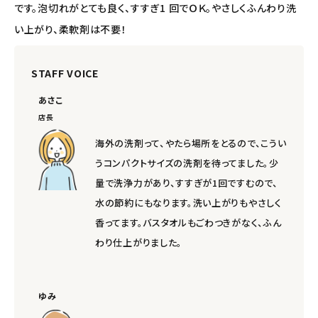
です。泡切れがとても良く、すすぎ1 回でＯＫ。やさしくふんわり洗
エコメイト
い上がり、柔軟剤は不要！
ナチュラプラス
STAFF VOICE
アルマウィン
あさこ
店長
アルモニベルツ
海外の洗剤って、やたら場所をとるので、こうい
コラム・スタッフのおすすめ
うコンパクトサイズの洗剤を待ってました。少
量で洗浄力があり、すすぎが1回ですむので、
ご利用ガイド等
水の節約にもなります。洗い上がりもやさしく
香ってます。バスタオルもごわつきがなく、ふん
アカウント情報
わり仕上がりました。
ようこそ ゲスト 様
meeting_room
person
ログイン
会員登録
ゆみ