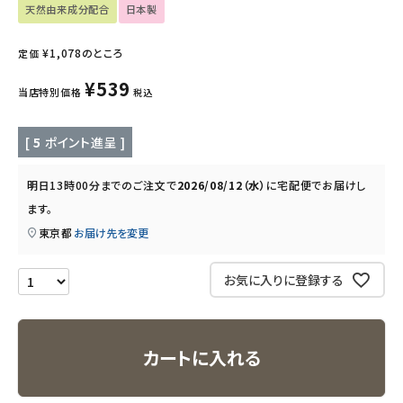
天然由来成分配合
日本製
キッチン用品
¥
1,078
のところ
定価
フード・ドリンク
¥
539
当店特別価格
税込
ブランド
[
5
ポイント進呈 ]
定期購入
明日
13時00分
までのご注文で
2026/08/12（水）
に
宅配便
でお届けし
ます。
オリジナルブランド
東京都
お届け先を変更
ナチュラムーン
お気に入りに登録する
エコリュクス
カートに入れる
エコメイト