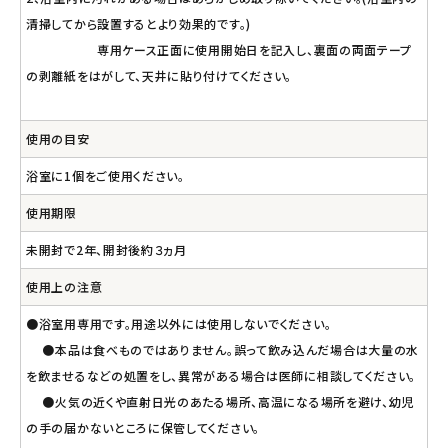
清掃してから設置するとより効果的です。)
専用ケース正面に使用開始日を記入し、裏面の両面テープ
の剥離紙をはがして、天井に貼り付けてください。
使用の目安
浴室に1個をご使用ください。
使用期限
未開封で2年、開封後約３ヵ月
使用上の注意
●浴室用専用です。用途以外には使用しないでください。
●本品は食べものではありません。誤って飲み込んだ場合は大量の水
を飲ませるなどの処置をし、異常がある場合は医師に相談してください。
●火気の近くや直射日光のあたる場所、高温になる場所を避け、幼児
の手の届かないところに保管してください。