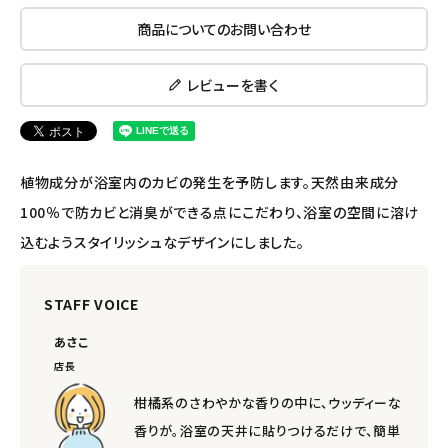
ナチュラプラス
商品についてのお問い合わせ
アルマウィン
レビューを書く
アルモニベルツ
コラム・スタッフのおすすめ
植物成分が浴室内のカビの発生を予防します。天然由来成分
ご利用ガイド等
100％で防カビと消臭ができる点にこだわり、浴室の空間に溶け
込むようスタイリッシュなデザインにしました。
アカウント情報
ようこそ ゲスト 様
STAFF VOICE
meeting_room
person
ログイン
会員登録
あさこ
店長
柑橘系のさわやかな香りの中に、ウッディーな
香りが。浴室の天井に貼りつけるだけで、簡単