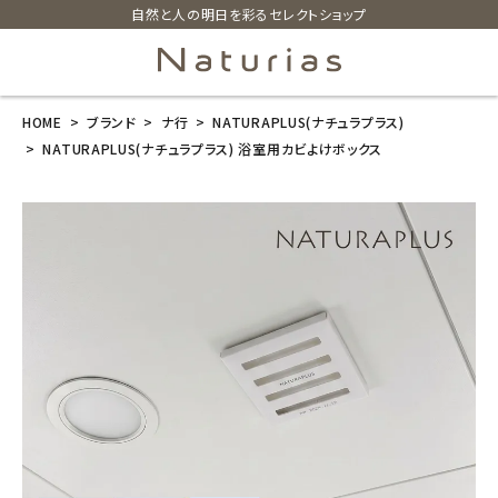
自然と人の明日を彩るセレクトショップ
HOME
ブランド
ナ行
NATURAPLUS(ナチュラプラス)
search
NATURAPLUS(ナチュラプラス) 浴室用カビよけボックス
NATURAPLUS
(ナチュラプラ
ス) 浴室用カビ
よけボックス
¥
539
(税込)