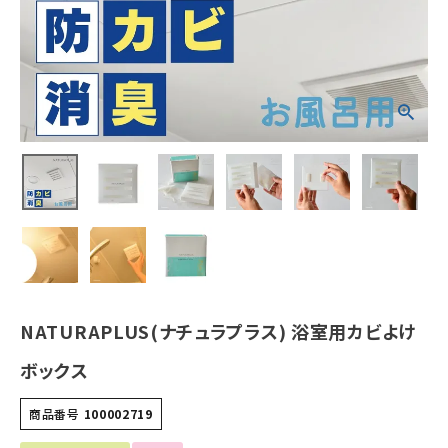
ホーム
新商品
カテゴリーから探す
美容・コスメ・香水
衛生用品
日用品雑貨
NATURAPLUS(ナチュラプラス) 浴室用カビよけ
フェムケア
ボックス
インナー・下着・ナイトウェア
商品番号
100002719
キッズ・ベビー・マタニティ