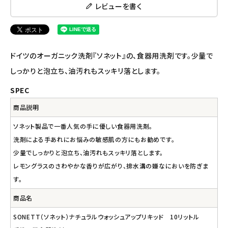
レビューを書く
ナチュラプラス
アルマウィン
ドイツのオーガニック洗剤『ソネット』の、食器用洗剤です。少量で
アルモニベルツ
しっかりと泡立ち、油汚れもスッキリ落とします。
SPEC
コラム・スタッフのおすすめ
商品説明
ご利用ガイド等
ソネット製品で一番人気の手に優しい食器用洗剤。
洗剤による手あれにお悩みの敏感肌の方にもお勧めです。
アカウント情報
少量でしっかりと泡立ち、油汚れもスッキリ落とします。
ようこそ ゲスト 様
レモングラスのさわやかな香りが広がり、排水溝の嫌なにおいを防ぎま
す。
meeting_room
person
ログイン
会員登録
商品名
SONETT（ソネット）ナチュラルウォッシュアップリキッド 10リットル