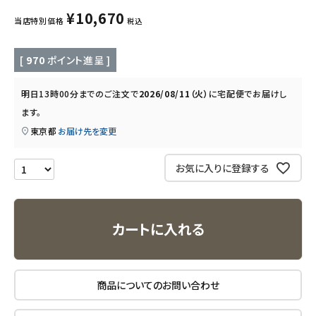
キッズ・ベビー・マタニティ
¥
10,670
当店特別価格
税込
キッチン用品
[
970
ポイント進呈 ]
フード・ドリンク
明日
13時00分
までのご注文で
2026/08/11（火）
に
宅配便
でお届けし
ます。
ブランド
東京都
お届け先を変更
定期購入
お気に入りに登録する
オリジナルブランド
ナチュラムーン
カートに入れる
エコリュクス
商品についてのお問い合わせ
エコメイト