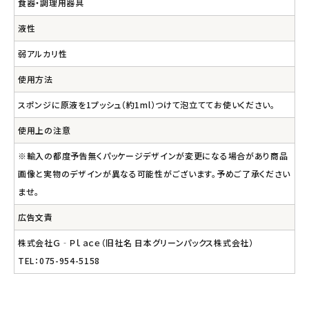
食器・調理用器具
液性
弱アルカリ性
使用方法
スポンジに原液を1プッシュ（約1ml）つけて泡立ててお使いください。
使用上の注意
※輸入の都度予告無くパッケージデザインが変更になる場合があり商品
画像と実物のデザインが異なる可能性がございます。予めご了承ください
ませ。
広告文責
株式会社Ｇ‐Ｐｌａｃｅ（旧社名 日本グリーンパックス株式会社）
TEL：075-954-5158