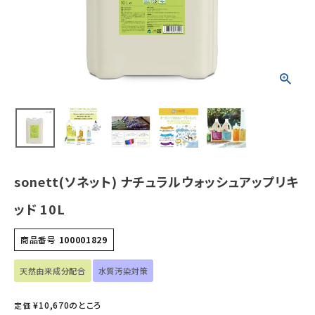
ホーム
新商品
カテゴリーから探す
美容・コスメ・香水
sonett(ソネット) ナチュラルウォッシュアップリキ
衛生用品
ッド 10L
日用品雑貨
商品番号
100001829
フェムケア
天然由来成分配合
水質汚染対策
インナー・下着・ナイトウェア
¥
10,670
のところ
定価