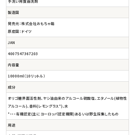
手洗い用食器洗剤
製造国
発売元：株式会社おもちゃ箱
原産国：ドイツ
JAN
4007547367203
内容量
10000ml（10リットル）
成分
オリゴ糖界面活性剤、ヤシ油由来のアルコール硫酸塩、エタノール(植物性
アルコール)、香料(レモングラス*)、水
*・・・有機認定(主にヨーロッパ認定機関)あるいは野生採集したもの
用途