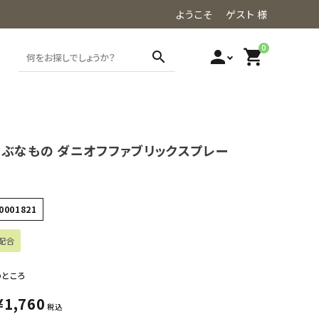
ようこそ ゲスト 様
0
person
shopping_cart
search
うぶなもの ダニオフファブリックスプレー
0001821
配合
のところ
¥
1,760
税込