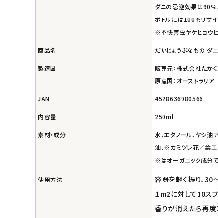
ダニの忌避効果は90％
ボトルには100％リサ
※不快害虫ヤケヒョウ
商品名
だいじょうぶなもの ダニ
製造国
販売元：株式会社たか
原産国：オーストラリア
JAN
4528636980566
内容量
250ml
素材・成分
水、エタノール、ヤシ油
油、※カミツレ花／葉エ
※はオーガニック成分で
容器を軽く振り、30
使用方法
１m2に対して10ス
香りが消えたら再度