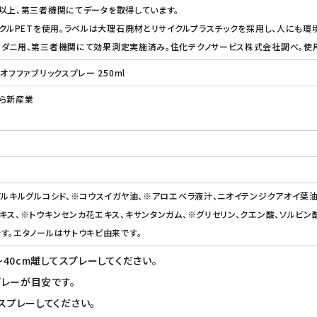
以上、第三者機関にてデータを取得しています。
イクルPETを使用。ラベルは大理石廃材とリサイクルプラスチックを採用し、人にも環
ヒダニ用、第三者機関にて効果測定実施済み。住化テクノサービス株式会社調べ。使
オフファブリックスプレー 250ml
くら新産業
アルキルグルコシド、※コウスイガヤ油、※アロエベラ液汁、ニオイテンジクアオイ葉
キス、※トウキンセンカ花エキス、キサンタンガム、※グリセリン、クエン酸、ソルビン
す。エタノールはサトウキビ由来です。
～40cm離してスプレーしてください。
プレーが目安です。
スプレーしてください。