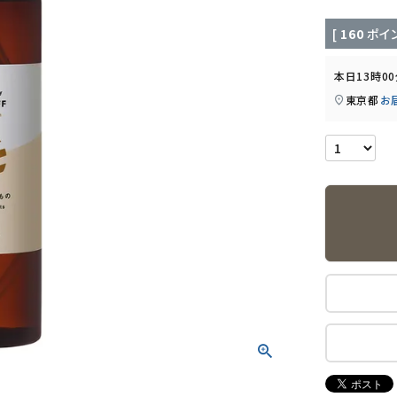
[
160
ポイン
本日
13時0
東京都
お