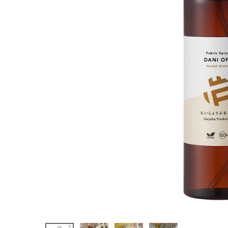
250ml
¥
1,760
(税込)
ホーム
新商品
カテゴリーから探す
美容・コスメ・香水
衛生用品
日用品雑貨
フェムケア