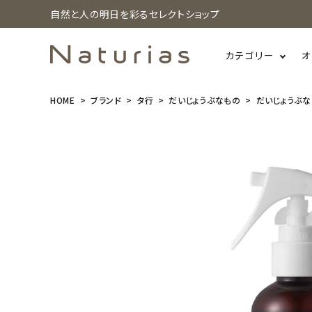
自然と人の明日を彩るセレクトショップ
カテゴリー
オ
HOME
ブランド
タ行
だいじょうぶなもの
だいじょうぶなも
search
だいじょうぶ
なもの ダニ
オフファブリ
ックスプレー