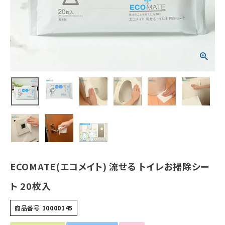
ホーム
新商品
カテゴリーから探す
美容・コスメ・香水
衛生用品
日用品雑貨
ECOMATE(エコメイト) 流せる トイレお掃除シー
フェムケア
ト 20枚入
インナー・下着・ナイトウェア
商品番号
10000145