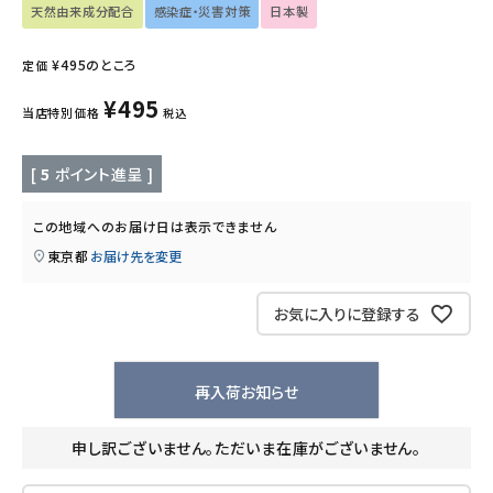
天然由来成分配合
感染症・災害対策
日本製
キッズ・ベビー・マタニティ
¥
495
のところ
定価
キッチン用品
¥
495
当店特別価格
税込
フード・ドリンク
[
5
ポイント進呈 ]
ブランド
この地域へのお届け日は表示できません
定期購入
東京都
お届け先を変更
オリジナルブランド
お気に入りに登録する
ナチュラムーン
再入荷お知らせ
エコリュクス
申し訳ございません。ただいま在庫がございません。
エコメイト