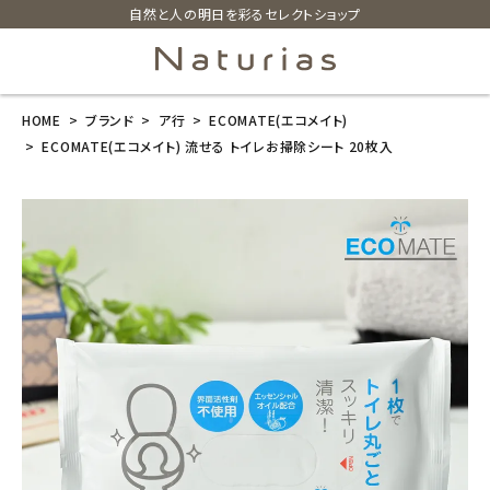
自然と人の明日を彩るセレクトショップ
HOME
ブランド
ア行
ECOMATE(エコメイト)
search
ECOMATE(エコメイト) 流せる トイレお掃除シート 20枚入
ECOMATE(エ
コメイト) 流せ
る トイレお掃
除シート 20枚
入
¥
495
(税込)