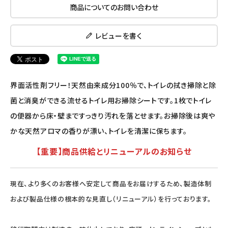
商品についてのお問い合わせ
ナチュラプラス
レビューを書く
アルマウィン
アルモニベルツ
界面活性剤フリー！天然由来成分100％で、トイレの拭き掃除と除
コラム・スタッフのおすすめ
菌と消臭ができる流せるトイレ用お掃除シートです。1枚でトイレ
の便器から床・壁まですっきり汚れを落とせます。お掃除後は爽や
ご利用ガイド等
かな天然アロマの香りが漂い、トイレを清潔に保ちます。
アカウント情報
【重要】商品供給とリニューアルのお知らせ
ようこそ ゲスト 様
meeting_room
person
ログイン
会員登録
現在、より多くのお客様へ安定して商品をお届けするため、製造体制
および製品仕様の根本的な見直し（リニューアル）を行っております。