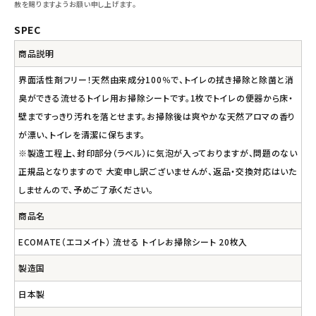
赦を賜りますようお願い申し上げます。
SPEC
商品説明
界面活性剤フリー！天然由来成分100％で、トイレの拭き掃除と除菌と消
臭ができる流せるトイレ用お掃除シートです。1枚でトイレの便器から床・
壁まですっきり汚れを落とせます。お掃除後は爽やかな天然アロマの香り
が漂い、トイレを清潔に保ちます。
※製造工程上、封印部分（ラベル）に気泡が入っておりますが、問題のない
正規品となりますので 大変申し訳ございませんが、返品・交換対応はいた
しませんので、予めご了承ください。
商品名
ECOMATE（エコメイト） 流せる トイレお掃除シート 20枚入
製造国
日本製