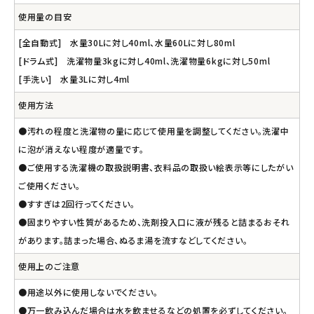
使用量の目安
[全自動式] 水量30Lに対し40ml、水量60Lに対し80ml
[ドラム式] 洗濯物量3kgに対し40ml、洗濯物量6kgに対し50ml
[手洗い] 水量3Lに対し4ml
使用方法
●汚れの程度と洗濯物の量に応じて使用量を調整してください。洗濯中
に泡が消えない程度が適量です。
●ご使用する洗濯機の取扱説明書、衣料品の取扱い絵表示等にしたがい
ご使用ください。
●すすぎは2回行ってください。
●固まりやすい性質があるため、洗剤投入口に液が残ると詰まるおそれ
があります。詰まった場合、ぬるま湯を流すなどしてください。
使用上のご注意
●用途以外に使用しないでください。
●万一飲み込んだ場合は水を飲ませるなどの処置を必ずしてください。