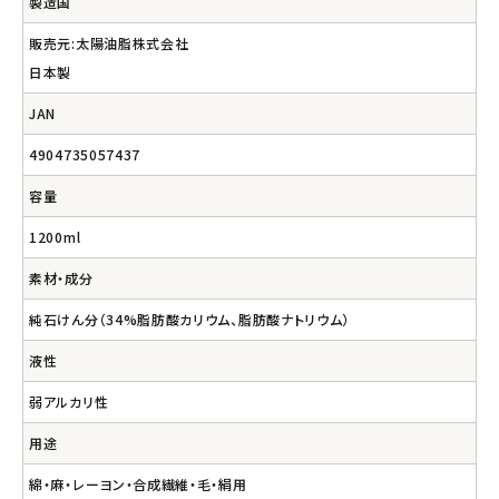
製造国
販売元:太陽油脂株式会社
日本製
JAN
4904735057437
容量
1200ml
素材・成分
純石けん分（34%脂肪酸カリウム、脂肪酸ナトリウム）
液性
弱アルカリ性
用途
綿・麻・レーヨン・合成繊維・毛・絹用