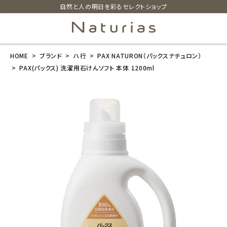
自然と人の明日を彩るセレクトショップ
HOME
ブランド
ハ行
PAX NATURON（パックスナチュロン）
search
PAX(パックス) 洗濯用石けんソフト 本体 1200ml
PAX(パックス)
洗濯用石けん
ソフト 本体 12
00ml
¥
1,650
(税込)