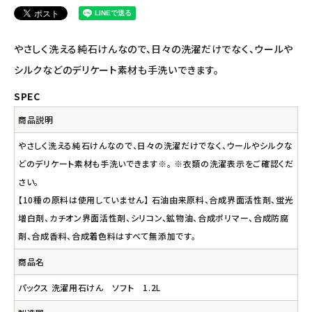
ナチュラプラス
アルマウィン
やさしく洗える純石けんなので、日々の洗濯だけでなく、ウールや
シルクなどのデリケート素材も手洗いできます。
アルモニベルツ
SPEC
コラム・スタッフのおすすめ
商品説明
ご利用ガイド等
やさしく洗える純石けんなので、日々の洗濯だけでなく、ウールやシルクな
どのデリケート素材も手洗いできます※。 ※衣類の洗濯表示をご確認くだ
アカウント情報
さい。
ようこそ ゲスト 様
【10種の原料は使用していません】 石油由来原料、合成界面活性剤、蛍光
増白剤、カチオン界面活性剤、シリコン、鉱物油、合成ポリマー、合成防腐
meeting_room
person
ログイン
会員登録
剤、合成香料、合成着色料はすべて無添加です。
商品名
パックス 洗濯用石けん ソフト 1.2L