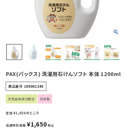
ホーム
新商品
カテゴリーから探す
美容・コスメ・香水
衛生用品
PAX(パックス) 洗濯用石けんソフト 本体 1200ml
日用品雑貨
商品番号
100001245
フェムケア
天然由来成分配合
日本製
インナー・下着・ナイトウェア
¥
1,650
のところ
定価
¥
1,650
キッズ・ベビー・マタニティ
当店特別価格
税込