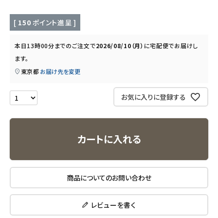
キッチン用品
[
150
ポイント進呈 ]
フード・ドリンク
本日
13時00分
までのご注文で
2026/08/10（月）
に
宅配便
でお届けし
ます。
ブランド
東京都
お届け先を変更
定期購入
お気に入りに登録する
オリジナルブランド
カートに入れる
ナチュラムーン
エコリュクス
商品についてのお問い合わせ
エコメイト
レビューを書く