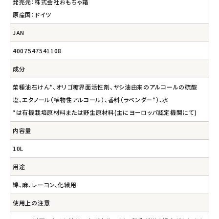
発売元：株式会社おもちゃ箱
原産国：ドイツ
JAN
4007547541108
成分
菜種油石けん*、オリゴ糖界面活性剤、ヤシ油由来のアルコールの硫酸
塩、エタノール（植物性アルコール）、香料（ラベンダー*）、水
*は有機栽培原材料または野生原材料(主にヨーロッパ認定機関にて)
内容量
10L
用途
綿、麻、レーヨン、化繊用
使用上の注意