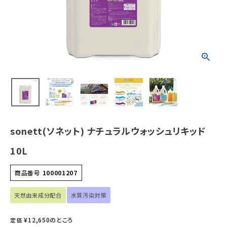
ホーム
新商品
カテゴリーから探す
美容・コスメ・香水
sonett(ソネット) ナチュラルウォッシュリキッド
衛生用品
10L
日用品雑貨
商品番号
100001207
フェムケア
天然由来成分配合
水質汚染対策
インナー・下着・ナイトウェア
¥
12,650
のところ
定価