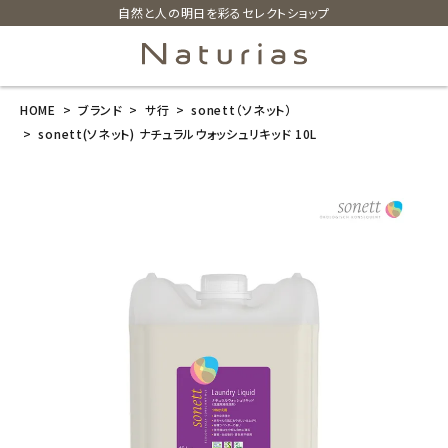
自然と人の明日を彩るセレクトショップ
HOME
ブランド
サ行
sonett（ソネット）
search
sonett(ソネット) ナチュラルウォッシュリキッド 10L
sonett(ソネッ
ト) ナチュラル
ウォッシュリキ
ッド 10L
¥
12,650
(税込)