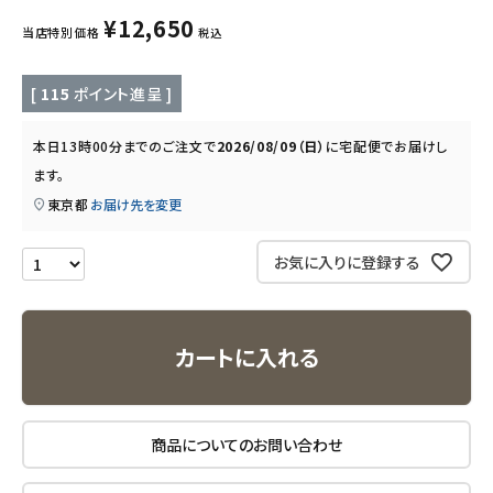
キッズ・ベビー・マタニティ
¥
12,650
当店特別価格
税込
キッチン用品
[
115
ポイント進呈 ]
フード・ドリンク
本日
13時00分
までのご注文で
2026/08/09（日）
に
宅配便
でお届けし
ます。
ブランド
東京都
お届け先を変更
定期購入
お気に入りに登録する
オリジナルブランド
ナチュラムーン
カートに入れる
エコリュクス
商品についてのお問い合わせ
エコメイト