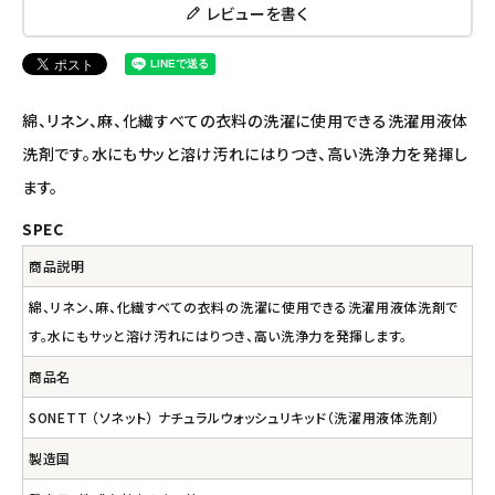
レビューを書く
ナチュラプラス
アルマウィン
綿、リネン、麻、化繊すべての衣料の洗濯に使用できる洗濯用液体
アルモニベルツ
洗剤です。水にもサッと溶け汚れにはりつき、高い洗浄力を発揮し
ます。
コラム・スタッフのおすすめ
SPEC
ご利用ガイド等
商品説明
綿、リネン、麻、化繊すべての衣料の洗濯に使用できる洗濯用液体洗剤で
アカウント情報
す。水にもサッと溶け汚れにはりつき、高い洗浄力を発揮します。
ようこそ ゲスト 様
商品名
meeting_room
person
ログイン
会員登録
SONETT （ソネット） ナチュラルウォッシュリキッド（洗濯用液体洗剤）
製造国