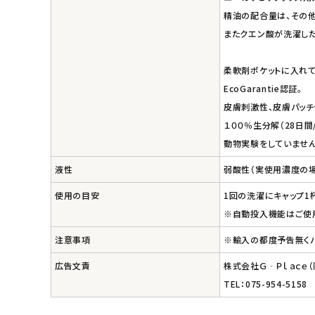
精油の配合量は、その他
エコリュクス
またクエン酸が洗濯した
エコメイト
柔軟剤ポケットに入れて
EcoGarantie認証。
ナチュラプラス
皮膚刺激性、皮膚パッチ
１００％生分解（28日間/
アルマウィン
動物実験をしていませ
アルモニベルツ
液性
弱酸性（実使用濃度の
使用の目安
1回の洗濯にキャップ1
コラム・スタッフのおすすめ
※自動投入機能はご使
ご利用ガイド等
注意事項
※輸入の都度予告無く
広告文責
株式会社Ｇ‐Ｐｌａｃｅ
アカウント情報
TEL：075-954-5158
ようこそ ゲスト 様