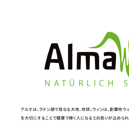
meeting_room
person
ログイン
会員登録
アルマは、ラテン語で母なる大地、地球。ウィンは、創業地ウ
を大切にすることで健康で輝く人になるとの思いが込められ