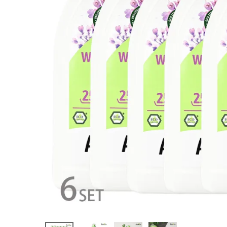
フューム バ
ーベナ 750
ml
¥
8,025
(税込)
ホーム
新商品
カテゴリーから探す
美容・コスメ・香水
衛生用品
日用品雑貨