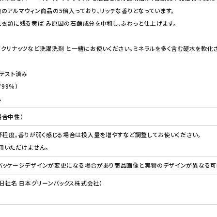
のアルマウィン商品の5倍入っており、リッチな香りとなっています。
衣類に残る黄ば み原因の石鹸成分を中和し、ふわっと仕上げます。
クリナッツなど洗濯洗剤 と一緒にお使いください。ミネラルを多く含む硬水を軟化
テスト済み
99％）
ん
場合中性）
杯程度。香りが弱く感じる場合は投入量を増やすなど調整してお使いください。
用いただけません。
パッケージデザインが変更になる場合があり商品画像と実物のデザインが異なる可能
（旧社名 日本グリーンパックス株式会社）