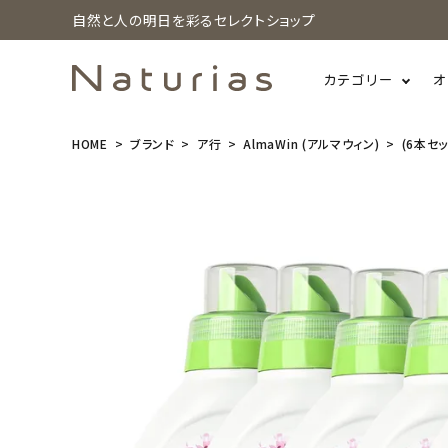
自然と人の明日を彩るセレクトショップ
カテゴリー
オ
HOME
ブランド
ア行
AlmaWin (アルマウィン)
(6本セッ
search
(6本セット)A
lmaWin(ア
ルマウィン)
ランドリーパ