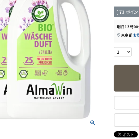
[
73
ポイン
明日
13時0
東京都
お