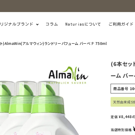
リジナルブランド
コラム
Naturiasについて
ご利用ガイド
ト)AlmaWin(アルマウィン)ランドリーパフューム バーベナ 750ml
(6本セッ
ーム バー
商品番号
10
天然由来成分
¥
8,448
定価
当店特別価格