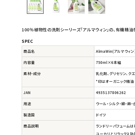
フェムケア
インナー・下着・ナイトウェア
100％植物性の洗剤シーリーズ「アルマウィン」の、有機精
キッズ・ベビー・マタニティ
SPEC
キッチン用品
商品名
AlmaWin(アルマウ
内容量
750ml×6本組
フード・ドリンク
素材・成分
乳化剤、グリセリン、ク
*印はオーガニック精油
ブランド
JAN
4935137806262
定期購入
用途
ウール・シルク・綿・麻
オリジナルブランド
製造国
ドイツ
商品説明
ランドリーパフュームは
ナチュラムーン
ユーカリとリラックス効