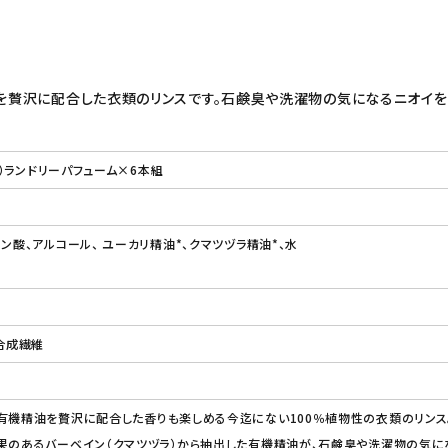
油を贅沢に配合した衣類のリンスです。石鹸臭や洗濯物の気になるニオイを
ィン）ランドリーパフューム×6本組
エン酸、アルコール、 ユーカリ精油*、クマツヅラ精油*、水
・合成繊維
有機精油を贅沢に配合した香りも楽しめる今迄にない100％植物性の衣類のリンス
果のあるバーベイン（クマツヅラ）から抽出した有機精油が、石鹸臭や洗濯物の気に