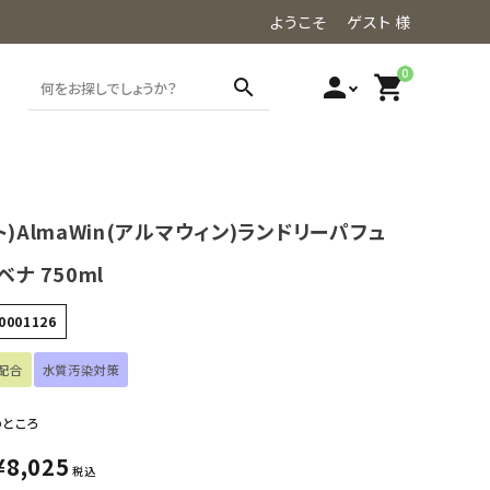
ようこそ ゲスト 様
0
person
shopping_cart
search
ト)AlmaWin(アルマウィン)ランドリーパフュ
ベナ 750ml
0001126
配合
水質汚染対策
のところ
¥
8,025
税込