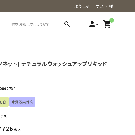
ようこそ ゲスト 様
0
person
shopping_cart
search
t(ソネット) ナチュラルウォッシュアップリキッド
0000734
配合
水質汚染対策
ところ
¥
726
税込