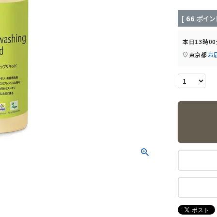
[
66
ポイン
本日
13時0
東京都
お