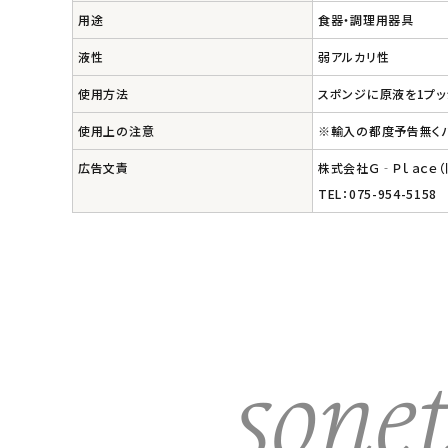
エコメイト
用途
食器・調理用器具
液性
弱アルカリ性
ナチュラプラス
使用方法
スポンジに原液を1プッ
アルマウィン
使用上の注意
※輸入の都度予告無く
アルモニベルツ
広告文責
株式会社Ｇ‐Ｐｌａｃｅ
TEL：075-954-5158
コラム・スタッフのおすすめ
ご利用ガイド等
アカウント情報
ようこそ ゲスト 様
meeting_room
person
ログイン
会員登録