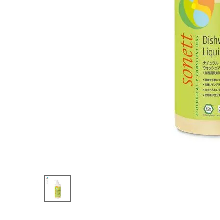
ッド 300ml
¥
726
(税込)
ホーム
新商品
カテゴリーから探す
美容・コスメ・香水
衛生用品
日用品雑貨
フェムケア
インナー・下着・ナイトウェア