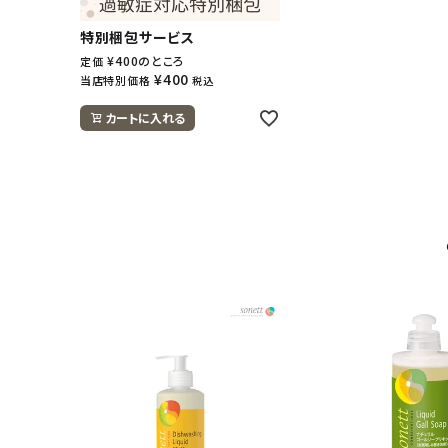
特別梱包サービス
¥
400
のところ
定価
¥
400
当店特別価格
税込
カートに入れる