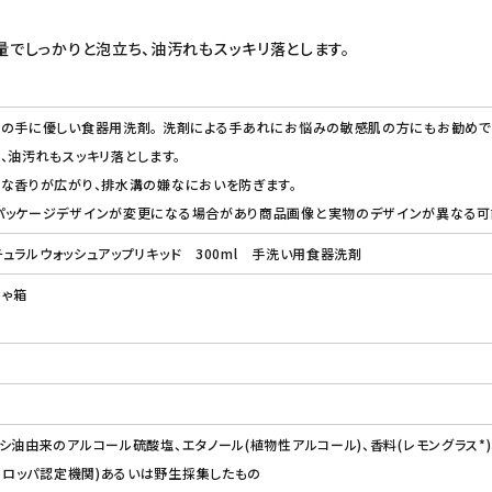
量でしっかりと泡立ち、油汚れもスッキリ落とします。
気の手に優しい食器用洗剤。 洗剤による手あれにお悩みの敏感肌の方にもお勧めで
、油汚れもスッキリ落とします。
な香りが広がり、排水溝の嫌なにおいを防ぎます。
パッケージデザインが変更になる場合があり商品画像と実物のデザインが異なる可能
ナチュラルウォッシュアップリキッド 300ml 手洗い用食器洗剤
ちゃ箱
シ油由来のアルコール硫酸塩、エタノール(植物性アルコール)、香料(レモングラス*)
ヨーロッパ認定機関)あるいは野生採集したもの