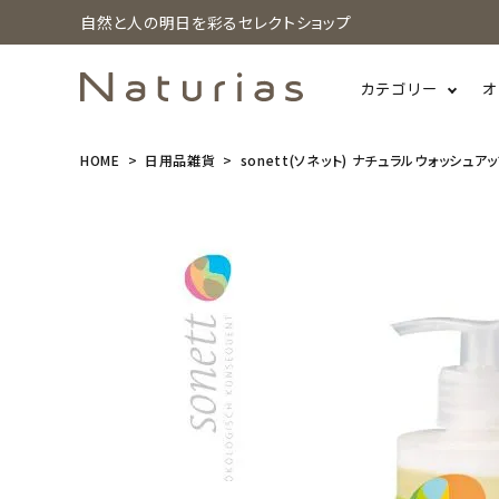
自然と人の明日を彩るセレクトショップ
カテゴリー
オ
HOME
日用品雑貨
sonett(ソネット) ナチュラルウォッシュアッ
search
sonett(ソネ
ット) ナチュ
ラルウォッシ
ュアップリキ