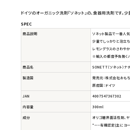
ドイツのオーガニック洗剤『ソネット』の、食器用洗剤です。少
キッズ・ベビー・マタニティ
SPEC
キッチン用品
商品説明
ソネット製品で一番人
少量でしっかりと泡立ち
フード・ドリンク
レモングラスのさわやか
※輸入の都度予告無く
ブランド
商品名
SONETT（ソネット）
定期購入
製造国
発売元：株式会社おも
原産国：ドイツ
オリジナルブランド
JAN
4007547367302
ナチュラムーン
内容量
300ml
エコリュクス
成分
オリゴ糖界面活性剤、ヤ
*・・・有機認定(主に