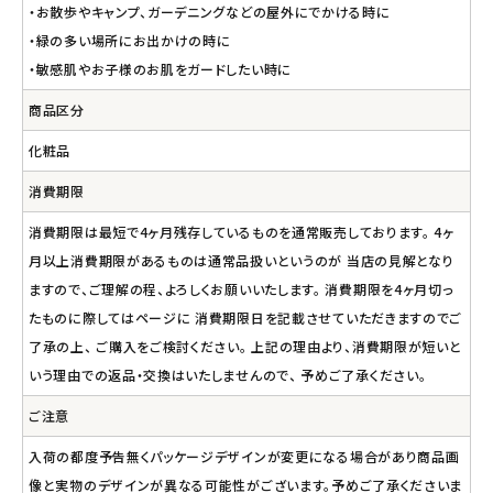
・お散歩やキャンプ、ガーデニングなどの屋外にでかける時に
・緑の多い場所にお出かけの時に
・敏感肌やお子様のお肌をガードしたい時に
商品区分
化粧品
消費期限
消費期限は最短で4ヶ月残存しているものを通常販売しております。 4ヶ
月以上消費期限があるものは通常品扱いというのが 当店の見解となり
ますので、ご理解の程、よろしくお願いいたします。 消費期限を4ヶ月切っ
たものに際してはページに 消費期限日を記載させていただきますのでご
了承の上、 ご購入をご検討ください。 上記の理由より、消費期限が短いと
いう理由での返品・交換はいたしませんので、 予めご了承ください。
ご注意
入荷の都度予告無くパッケージデザインが変更になる場合があり商品画
像と実物のデザインが異なる可能性がございます。予めご了承くださいま