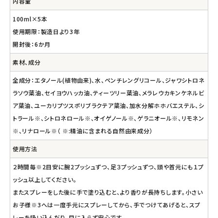
内容量
100ml×5本
使用期限：製造日より3年
開封後：6か月
素材、成分
全成分：エタノール(植物由来)、水、ペンチレングリコール、ジャワシトロネ
ラソウ葉油、セイヨウハッカ油、ティーツリー葉油、メラレウカキンケネルビ
ア葉油、ユーカリプツスポリブラクテア葉油、加水分解ホホバエステル、シ
トラール※、シトロネロール※、オイゲノール※、ゲラニオール※、リモネン
※、リナロール※（ ※:精油に含まれる自然由来成分）
使用方法
２時間毎※2目安に腕2プッシュずつ、足３プッシュずつ、頭や首元にも１プ
ッシュ以上してください。
またスプレーをした後に手で塗り込むと、より香りが長持ちします。小さい
お子様※3へは一度手元にスプレーしてから、手でつけてあげると、スプ
レーを吸い込んだり、目に入らず安心です。