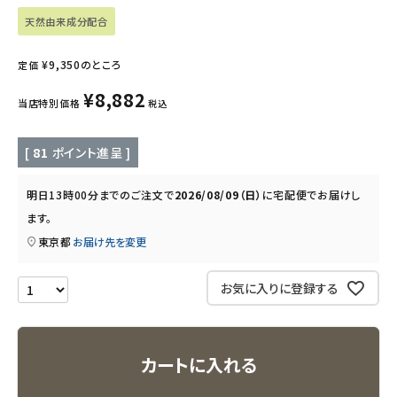
インナー・下着・ナイトウェア
天然由来成分配合
キッズ・ベビー・マタニティ
¥
9,350
のところ
定価
¥
8,882
キッチン用品
当店特別価格
税込
フード・ドリンク
[
81
ポイント進呈 ]
ブランド
明日
13時00分
までのご注文で
2026/08/09（日）
に
宅配便
でお届けし
ます。
定期購入
東京都
お届け先を変更
オリジナルブランド
お気に入りに登録する
ナチュラムーン
カートに入れる
エコリュクス