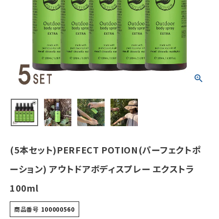
ストラ 100ml
¥
8,882
(税込)
ホーム
新商品
カテゴリーから探す
美容・コスメ・香水
(5本セット)PERFECT POTION(パーフェクトポ
衛生用品
ーション) アウトドアボディスプレー エクストラ
日用品雑貨
100ml
フェムケア
商品番号
100000560