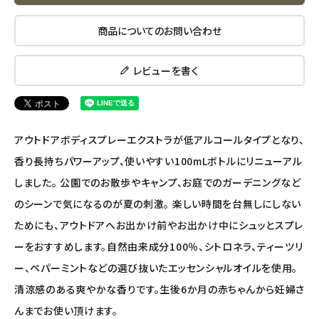
エコメイト
商品についてのお問い合わせ
ナチュラプラス
レビューを書く
アルマウィン
アルモニベルツ
アウトドアボディスプレーエクストラが低アルコールタイプとなり、
コラム・スタッフのおすすめ
香り長持ちパワーアップ、使いやすい100mLボトルにリニューアル
しました。 公園でのお散歩やキャンプ、お庭でのガーデニングなど
ご利用ガイド等
のシーンで気になるのが夏の刺激。 楽しい時間を台無しにしない
ためにも、アウトドアへお出かけ前やお出かけ中にシュッとスプレ
アカウント情報
ーをおすすめします。自然由来成分100％、シトロネラ、ティーツリ
ようこそ ゲスト 様
ー、ペパーミントなどの選び抜いたエッセンシャルオイルを使用。
meeting_room
person
清涼感のある爽やかな香りです。生後6か月の赤ちゃんから妊婦さ
ログイン
会員登録
んまでお使い頂けます。