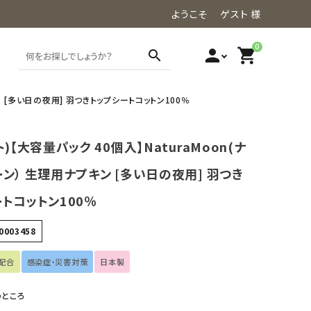
ようこそ ゲスト 様
0
person
shopping_cart
search
ン [多い日の夜用] 羽つきトップシートコットン100％
ト)【大容量パック 40個入】NaturaMoon(ナ
ン） 生理用ナプキン [多い日の夜用] 羽つき
トコットン100％
0003458
配合
感染症・災害対策
日本製
のところ