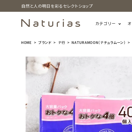
自然と人の明日を彩るセレクトショップ
カテゴリー
オ
HOME
ブランド
ナ行
NATURAMOON（ナチュラムーン）
search
(2個セット)
【大容量パッ
ク 40個入】N
aturaMoon