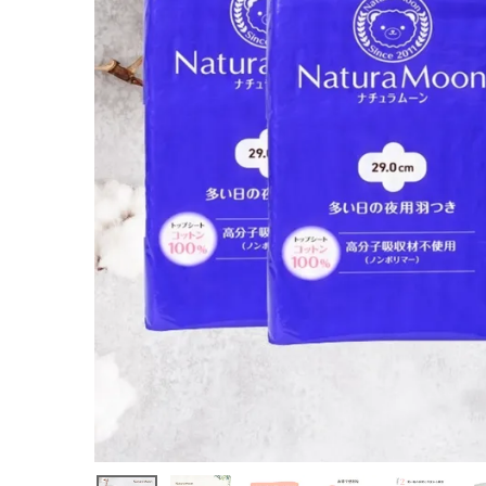
(ナチュラム
ーン） 生理用
ナプキン [多
い日の夜用]
羽つきトップ
シートコット
ン100％
¥
4,048
(税込)
ホーム
新商品
カテゴリーから探す
美容・コスメ・香水