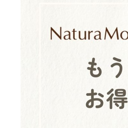
アカウント情報
ようこそ ゲスト 様
meeting_room
person
ログイン
会員登録