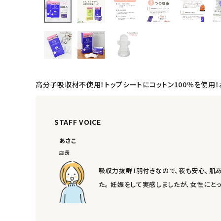
衛生用品
日用品雑貨
フェムケア
インナー・下着・ナイトウェア
高分子吸収材不使用！トップシートにコットン100％を使用
キッズ・ベビー・マタニティ
STAFF VOICE
キッチン用品
あさこ
店長
フード・ドリンク
吸収力抜群！羽付きなので、夜も安心。肌
ブランド
た。 妊娠をして実感しましたが、女性に
定期購入