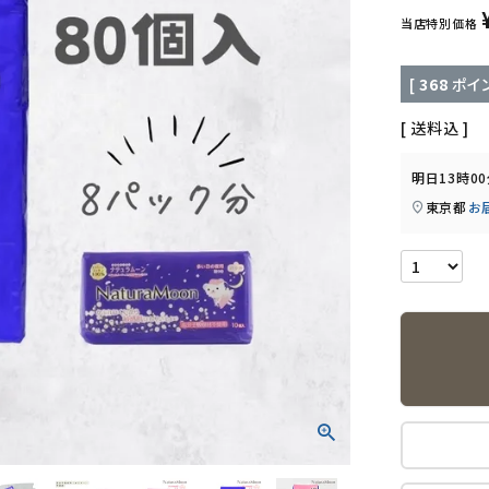
当店特別価格
[
368
ポイン
送料込
明日
13時0
東京都
お