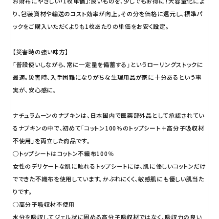
お財布にやさしい「1枚単価」:良いものを、少しでもお得に！大容量化によ
り、包装資材や輸送のコスト効率が向上。その分を価格に還元し、標準パ
ックをご購入いただくよりも1枚あたりの単価をお安く設定。
【災害時の強い味方】
「普段使いしながら、常に一定量を備蓄する」というローリングストックに
最適。災害時、入手困難になりがちな生理用品が家に十分あるという事
実が、安心感に。
ナチュラムーンのナプキンは、日本国内で医薬部外品として承認されてい
るナプキンの中で、初めて「コットン100％のトップシート＋高分子吸収材
不使用」を両立した商品です。
○トップシートはコットン不織布100％
女性のデリケートな肌に触れるトップシートには、肌に優しいコットンだけ
でできた不織布を使用しています。かぶれにくく、敏感肌にも優しい肌当た
りです。
○高分子吸収材不使用
水分を吸収してジェル状に固める高分子吸収材ではなく、吸収力の良い