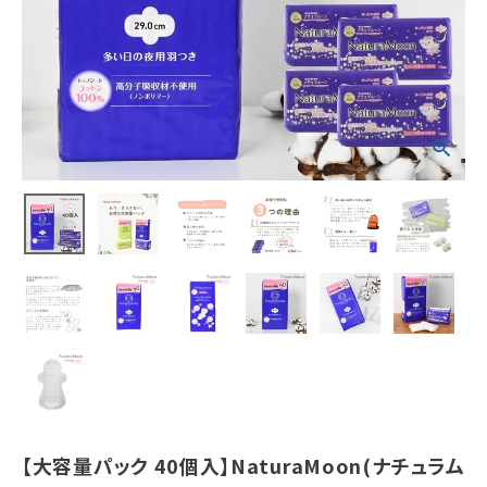
羽つきトップシ
ートコットン10
0％
¥
2,024
(税込)
ホーム
新商品
カテゴリーから探す
美容・コスメ・香水
衛生用品
日用品雑貨
【大容量パック 40個入】NaturaMoon(ナチュラム