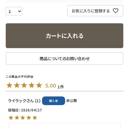
エコリュクス
お気に入りに登録する
エコメイト
カートに入れる
ナチュラプラス
アルマウィン
商品についてのお問い合わせ
アルモニベルツ
コラム・スタッフのおすすめ
5.00
1
ご利用ガイド等
ライラック
1
非公開
購入者
アカウント情報
投稿日
2026/04/27
ようこそ ゲスト 様