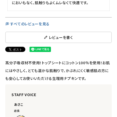
meeting_room
person
ログイン
会員登録
においもなく、肌触りもよくムレなくて快適です。
すべてのレビューを見る
レビューを書く
高分子吸収材不使用！トップシートにコットン100％を使用！お肌
にはやさしく、とても温かな肌触りで、かぶれにくく敏感肌の方に
も安心してお使いいただける生理用ナプキンです。
STAFF VOICE
あさこ
店長