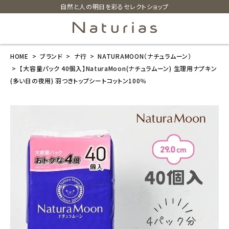
自然と人の明日を彩るセレクトショップ
HOME
ブランド
ナ行
NATURAMOON（ナチュラムーン）
search
【大容量パック 40個入】NaturaMoon(ナチュラムーン) 生理用ナプキン
(多い日の夜用) 羽つきトップシートコットン100％
【大容量パック
40個入】Natur
aMoon(ナチュ
ラムーン) 生理
用ナプキン (多
い日の夜用)