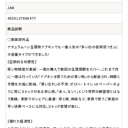
JAN
4935137806477
商品説明
○医薬部外品
ナチュラムーン生理用ナプキンでも一番人気の「多い日の昼用羽つき」に
大容量タイプができました！
【圧倒的な利便性】
買い物頻度が激減： 一度の購入で数回の生理周期をカバー。これまで月
に一度は行っていた「ナプキンを買うための買い物」から解放され、時間と
手間を大幅に削減。 「買い忘れ」の不安、ゼロへ： トイレットペーパーのよ
うに常にストックがある安心感。「あっ、ない！」という突然の絶望感とはも
う無縁。 家族でのシェアに最適： 母と娘、姉妹など、家族で使うご家庭の
早い消費ペースにも対応。ストック管理が楽に。
【優れた経済性】