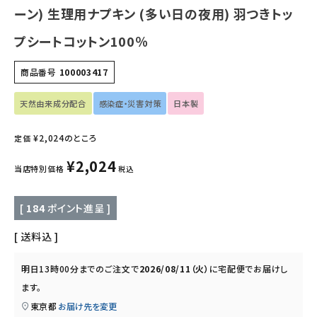
フェムケア
ーン) 生理用ナプキン (多い日の夜用) 羽つきトッ
プシートコットン100％
インナー・下着・ナイトウェア
商品番号
100003417
キッズ・ベビー・マタニティ
天然由来成分配合
感染症・災害対策
日本製
キッチン用品
¥
2,024
のところ
定価
フード・ドリンク
¥
2,024
当店特別価格
税込
ブランド
[
184
ポイント進呈 ]
定期購入
送料込
オリジナルブランド
明日
13時00分
までのご注文で
2026/08/11（火）
に
宅配便
でお届けし
ます。
ナチュラムーン
東京都
お届け先を変更