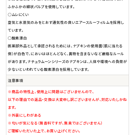
ふかふかの綿状パルプを使用しています。
○ムレにくい
空気と水蒸気のみをとおす通気性の良いエアースルーフィルムを採用し
ています。
○酸素漂白
医薬部外品として承認されるためには、ナプキンの使用面（肌に当たる
側）が白色で、においはほとんどなく、異物を含まないなど厳格なルール
があります。ナチュラムーンシリーズのナプキンは、人体や環境への負荷が
少ないといわれている酸素漂白を採用しています。
注意事項
※商品の特性上、使用上に問題はございませんので、
以下の理由での返品・交換は大変申し訳ございませんが、対応いたしかね
ます。
※外装にしわがある
※匂いが気になる（無香料ですが、無臭ではございません）
ご理解いただいた上で、お買い上げください。