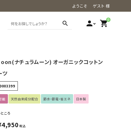
ようこそ ゲスト 様
0
person
shopping_cart
search
aMoon(ナチュラムーン) オーガニックコットン
ーツ
0003399
可能
天然由来成分配合
節水・節電・省エネ
日本製
のところ
¥
4,950
税込