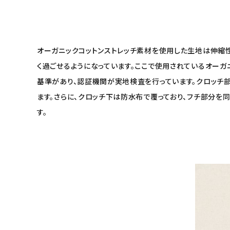
エコリュクス
エコメイト
オーガニックコットンストレッチ素材を使用した生地は伸縮
ナチュラプラス
く過ごせるようになっています。ここで使用されているオー
アルマウィン
基準があり、認証機関が実地検査を行っています。クロッチ
ます。さらに、クロッチ下は防水布で覆っており、フチ部分を
アルモニベルツ
す。
コラム・スタッフのおすすめ
ご利用ガイド等
アカウント情報
ようこそ ゲスト 様
meeting_room
person
ログイン
会員登録