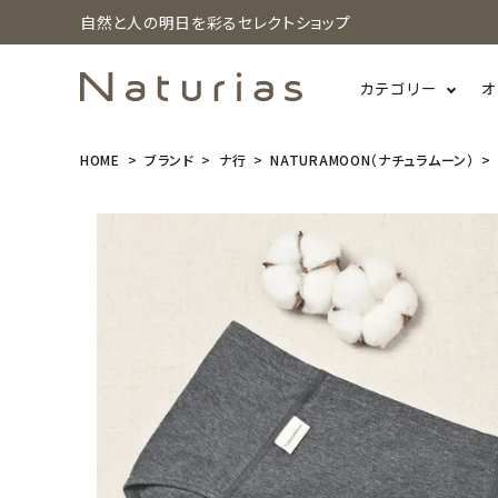
自然と人の明日を彩るセレクトショップ
カテゴリー
オ
HOME
ブランド
ナ行
NATURAMOON（ナチュラムーン）
search
NaturaMoo
n(ナチュラム
ーン) オーガ
ニックコット