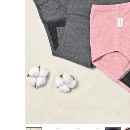
ン 吸水ショ
ーツ
¥
4,950
(税込)
ホーム
新商品
カテゴリーから探す
美容・コスメ・香水
衛生用品
日用品雑貨
フェムケア