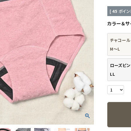
[
45
ポイン
カラー＆サ
チャコール
M～L
ローズピン
LL