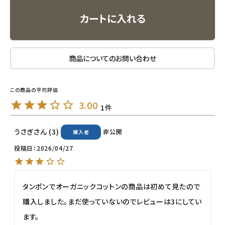
ナチュラプラス
カートに入れる
アルマウィン
商品についてのお問い合わせ
アルモニベルツ
コラム・スタッフのおすすめ
3.00
1
ご利用ガイド等
うさぎ
3
非公開
購入者
アカウント情報
投稿日
2026/04/27
ようこそ ゲスト 様
meeting_room
person
ログイン
会員登録
タンポンでオーガニックコットンの商品は初めて見たので
購入しました。まだ使っていないのでレビューは3にしてい
ます。