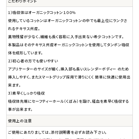
こだわりポイント
1）吸収体はオーガニックコットン１００％
使用しているコットンはオーガニックコットンの中でも最上位にランクさ
れるテキサス州産。
異物残留が少なく、繊維も長く容易に入手出来ない希少コットンです。
本製品はそのテキサス州産オーガニックコットンを使用してタンポン吸収
体を成形しています。
2）初心者の方でも使いやすい
アプリケーターのサイズが細く、挿入部も長いスレンダーボディー のため
挿入しやすく、またスマートグリップ採用で滑りにくく 簡単に快適に使用出
来ます。
3）素早くしっかり吸収
吸収体先端にセーフティーホール（くぼみ）を設け、経血を素早く吸収する
事が出来ます。
使用上の注意
ご使用にあたりましては、添付説明書を必ずお読み下さい。