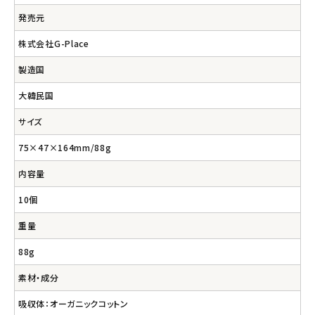
発売元
株式会社G-Place
製造国
大韓民国
サイズ
75×47×164mm/88g
内容量
10個
重量
88g
素材・成分
吸収体：オーガニックコットン