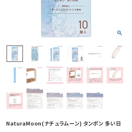
ホーム
新商品
カテゴリーから探す
美容・コスメ・香水
衛生用品
日用品雑貨
フェムケア
インナー・下着・ナイトウェア
NaturaMoon(ナチュラムーン) タンポン 多い日