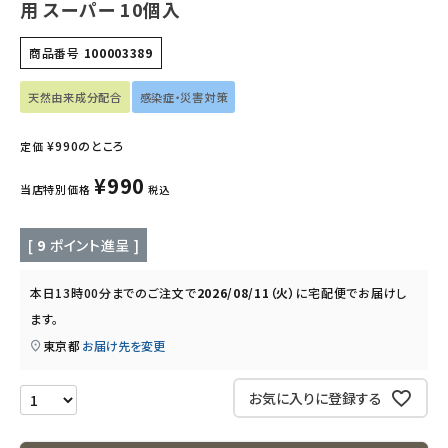
用 スーパー 10個入
キッズ・ベビー・マタニティ
商品番号
100003389
キッチン用品
天然由来成分配合
感染症・災害対策
フード・ドリンク
¥
990
のところ
定価
ブランド
¥
990
当店特別価格
税込
定期購入
[
9
ポイント進呈 ]
オリジナルブランド
本日
13時00分
までのご注文で
2026/08/11（火）
に
宅配便
でお届けし
ナチュラムーン
ます。
東京都
お届け先を変更
エコリュクス
お気に入りに登録する
エコメイト