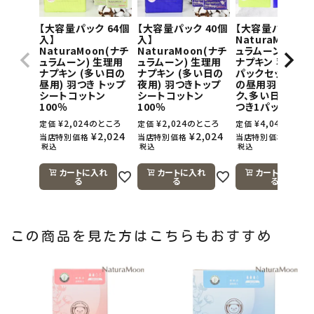
【大容量パック 64個
【大容量パック 40個
【大容量パック】
入】
入】
NaturaMoon(
NaturaMoon(ナチ
NaturaMoon(ナチ
ュラムーン) 生理
ュラムーン) 生理用
ュラムーン) 生理用
ナプキン 羽つき×
ナプキン (多い日の
ナプキン (多い日の
パックセット(多
昼用) 羽つき トップ
夜用) 羽つきトップ
の昼用羽つき1パ
シートコットン
シートコットン
ク、多い日の夜用
100％
100％
つき1パック)
¥
2,024
のところ
¥
2,024
のところ
¥
4,048
のとこ
定価
定価
定価
¥
2,024
¥
2,024
¥
4,0
当店特別価格
当店特別価格
当店特別価格
税込
税込
税込
カートに入れ
カートに入れ
カートに入れ
る
る
る
この商品を見た方はこちらもおすすめ