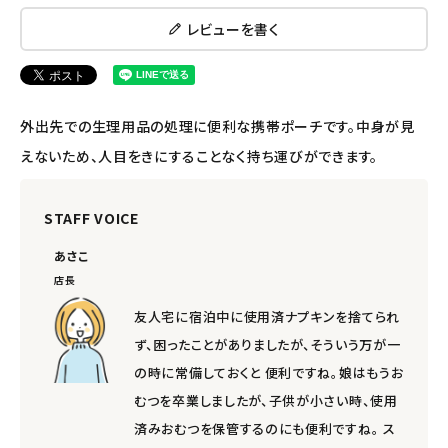
レビューを書く
ナチュラプラス
アルマウィン
外出先での生理用品の処理に便利な携帯ポーチです。中身が見
アルモニベルツ
えないため、人目をきにすることなく持ち運びができます。
コラム・スタッフのおすすめ
STAFF VOICE
ご利用ガイド等
あさこ
店長
アカウント情報
友人宅に宿泊中に使用済ナプキンを捨てられ
ようこそ ゲスト 様
ず、困ったことがありましたが、そういう万が一
の時に常備しておくと 便利ですね。娘はもうお
meeting_room
person
ログイン
会員登録
むつを卒業しましたが、子供が小さい時、使用
済みおむつを保管するのにも便利ですね。 ス