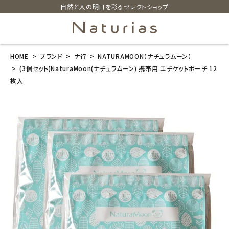
自然と人の明日を彩るセレクトショップ
HOME
ブランド
ナ行
NATURAMOON（ナチュラムーン）
search
(3個セット)NaturaMoon(ナチュラムーン) 携帯用 エチケットポーチ 12
枚入
(3個セット)Nat
uraMoon(ナチ
ュラムーン) 携
帯用 エチケッ
トポーチ 12枚
入