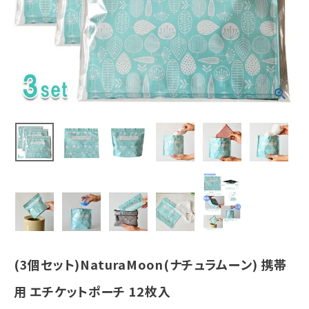
¥
2,739
(税込)
ホーム
新商品
カテゴリーから探す
美容・コスメ・香水
衛生用品
日用品雑貨
(3個セット)NaturaMoon(ナチュラムーン) 携帯
フェムケア
用 エチケットポーチ 12枚入
インナー・下着・ナイトウェア