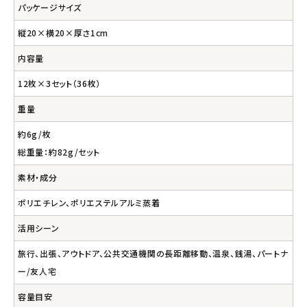
パッケージサイズ
縦20×横20×厚さ1cm
内容量
12枚×3セット（36枚）
重量
約6g/枚
総重量：約82g/セット
素材・成分
ポリエチレン、ポリエステルアルミ蒸着
活用シーン
旅行、出張、アウトドア、公共交通機関の長距離移動、温泉、銭湯、パートナ
ー/友人宅
容量目安