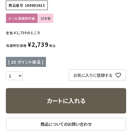
商品番号
100002613
キッズ・ベビー・マタニティ
メール便選択可能
日本製
キッチン用品
¥
2,739
のところ
定価
フード・ドリンク
¥
2,739
当店特別価格
税込
ブランド
[
25
ポイント進呈 ]
定期購入
お気に入りに登録する
オリジナルブランド
カートに入れる
ナチュラムーン
エコリュクス
商品についてのお問い合わせ
エコメイト