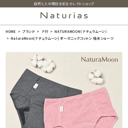
自然と人の明日を彩るセレクトショップ
HOME
ブランド
ナ行
NATURAMOON（ナチュラムーン）
search
NaturaMoon(ナチュラムーン) オーガニックコットン 吸水ショーツ
NaturaMoon
(ナチュラムー
ン) オーガニッ
クコットン 吸
水ショーツ
¥
4,950
(税込)