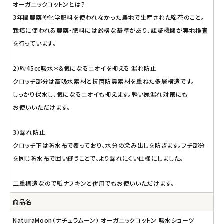
オーガニックコットンとは？
3年間農薬や化学肥料を使われなかった農地で生産された綿花のこと。
栽培に使われる農薬・肥料には厳格な基準があり、認証機関が実地検査
を行っています。
2）約45cc吸水＊&気になるニオイを抑える 漏れ防止
クロッチ部分は高吸水素材と抗菌防臭素材を重ねた多層構造です。
しっかり保水し、気になるニオイも抑えます。軽い尿漏れ対策にも
お使いいただけます。
3）漏れ防止
クロッチ下は防水布で覆っており、水分の染み出しを防ぎます。フチ部分
を同じ防水布で囲い縫うことで、より漏れにくい仕様にしました。
二重構造なので紙ナプキンと併用でもお使いいただけます。
商品名
NaturaMoon（ナチュラムーン） オーガニックコットン 吸水ショーツ