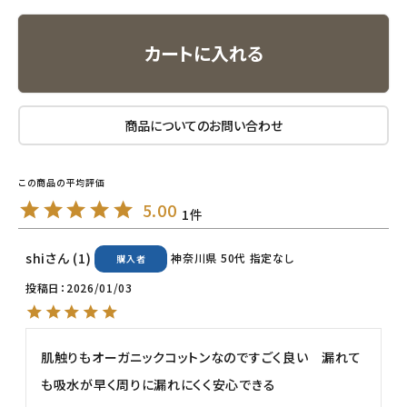
ナチュラプラス
カートに入れる
アルマウィン
アルモニベルツ
商品についてのお問い合わせ
コラム・スタッフのおすすめ
5.00
ご利用ガイド等
1
アカウント情報
shi
1
神奈川県
50代
指定なし
購入者
ようこそ ゲスト 様
投稿日
2026/01/03
meeting_room
person
ログイン
会員登録
肌触りもオーガニックコットンなのですごく良い　漏れて
も吸水が早く周りに漏れにくく安心できる　