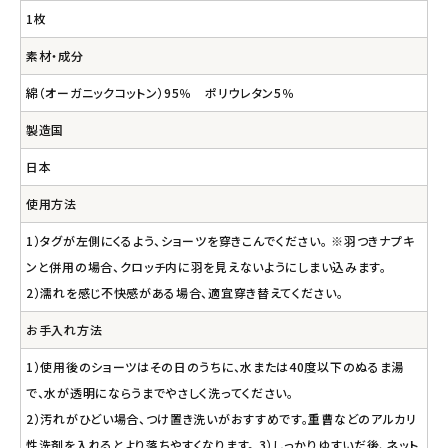
1枚
素材・成分
綿（オーガニックコットン）95％ ポリウレタン5％
製造国
日本
使用方法
1）タグが左側にくるよう、ショーツを穿きこんでください。 ※羽つきナプキ
ンと併用の場合、クロッチ内に羽を見えないようにしまい込みます。
2）濡れを感じ不快感がある場合、適宜穿き替えてください。
お手入れ方法
1）使用後のショーツはその日のうちに、水または40度以下のぬるま湯
で、水が透明にならうまでやさしく洗ってください。
2）汚れがひどい場合、つけ置き洗いがおすすめです。重曹などのアルカリ
性洗剤を入れるとより落ちやすくなります。 3）しっかりゆすいだ後、ネット