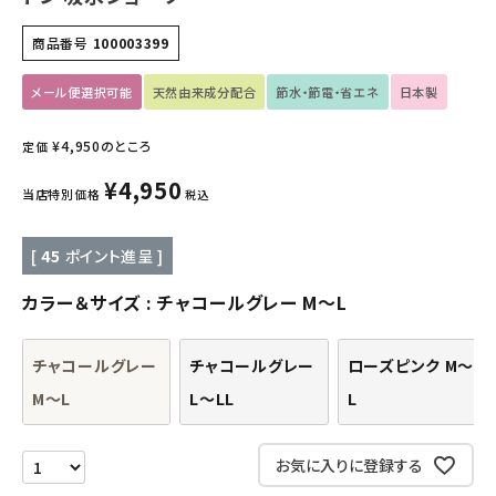
キッズ・ベビー・マタニティ
商品番号
100003399
キッチン用品
メール便選択可能
天然由来成分配合
節水・節電・省エネ
日本製
フード・ドリンク
¥
4,950
のところ
定価
ブランド
¥
4,950
当店特別価格
税込
定期購入
[
45
ポイント進呈 ]
オリジナルブランド
カラー＆サイズ
チャコールグレー M～L
ナチュラムーン
チャコールグレー
チャコールグレー
ローズピンク M～
M～L
L～LL
L
エコリュクス
お気に入りに登録する
エコメイト