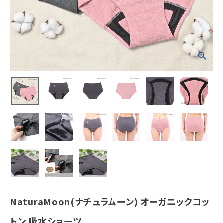
ホーム
新商品
カテゴリーから探す
美容・コスメ・香水
衛生用品
日用品雑貨
フェムケア
NaturaMoon(ナチュラムーン) オーガニックコッ
インナー・下着・ナイトウェア
トン 吸水ショーツ