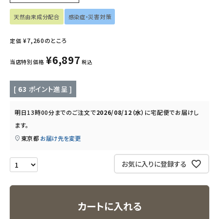
インナー・下着・ナイトウェア
天然由来成分配合
感染症・災害対策
キッズ・ベビー・マタニティ
¥
7,260
のところ
定価
キッチン用品
¥
6,897
当店特別価格
税込
フード・ドリンク
[
63
ポイント進呈 ]
ブランド
明日
13時00分
までのご注文で
2026/08/12（水）
に
宅配便
でお届けし
ます。
定期購入
東京都
お届け先を変更
オリジナルブランド
お気に入りに登録する
ナチュラムーン
カートに入れる
エコリュクス