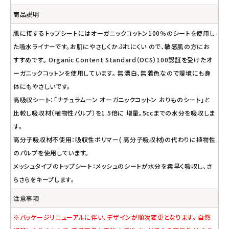
商品説明
肌に接するトップシートにはオーガニックコットン100％のシートを使用し
た吸水ライナーです。お肌にやさしくかぶれにくい ので、敏感肌の方にお
すすめです。 Organic Content Standard（OCS）100認証を受けたオ
ーガニックコットンを使用しています。 無漂白、無着色なので環境にも身
体にもやさしいです。
高吸収シート：「ナチュラムーン オーガニックコットン おりものシート」と
比較し吸収材（植物性パルプ）を1.5倍に 増量。5ccまでの水分を吸収しま
す。
高分子吸収材不使用：吸収性ポリマー( 高分子吸収材)の代わりに植物性
のパルプを使用しています。
メッシュタイプのトップシート：メッシュのシートが水分を素早く吸収し、さ
らさらをキープします。
注意事項
※パッケージリニューアルに伴い、デザインが順次変更となります。 自然