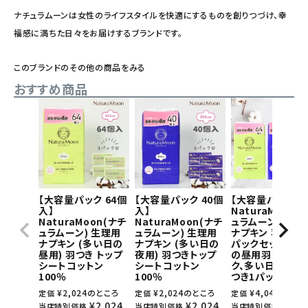
ナチュラムーンは女性のライフスタイルを快適にするものを創りつづけ、幸
福感に満ちた日々をお届けするブランドです。
このブランドのその他の商品をみる
おすすめ商品
【大容量パック 64個
【大容量パック 40個
【大容量パック】
入】
入】
NaturaMoon(
NaturaMoon(ナチ
NaturaMoon(ナチ
ュラムーン) 生理
ュラムーン) 生理用
ュラムーン) 生理用
ナプキン 羽つき×
ナプキン (多い日の
ナプキン (多い日の
パックセット(多
昼用) 羽つき トップ
夜用) 羽つきトップ
の昼用羽つき1パ
シートコットン
シートコットン
ク、多い日の夜用
100％
100％
つき1パック)
¥
2,024
のところ
¥
2,024
のところ
¥
4,048
のとこ
定価
定価
定価
¥
2,024
¥
2,024
¥
4,0
当店特別価格
当店特別価格
当店特別価格