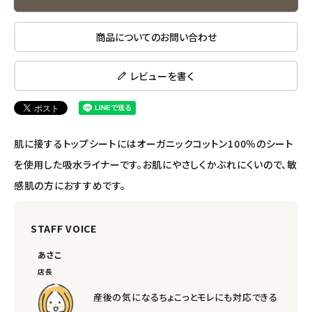
エコメイト
商品についてのお問い合わせ
ナチュラプラス
レビューを書く
アルマウィン
アルモニベルツ
肌に接するトップシートにはオーガニックコットン100％のシート
コラム・スタッフのおすすめ
を使用した吸水ライナーです。お肌にやさしくかぶれにくいので、敏
感肌の方におすすめです。
ご利用ガイド等
STAFF VOICE
アカウント情報
ようこそ ゲスト 様
あさこ
店長
meeting_room
person
ログイン
会員登録
産後の気になるちょこっとモレにも対応できる