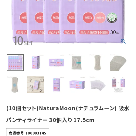
m
¥
6,897
(税込)
ホーム
新商品
カテゴリーから探す
美容・コスメ・香水
衛生用品
(10個セット)NaturaMoon(ナチュラムーン) 吸水
日用品雑貨
パンティライナー 30個入り 17.5cm
フェムケア
商品番号
100003145