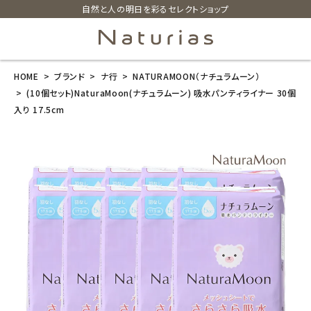
自然と人の明日を彩るセレクトショップ
HOME
ブランド
ナ行
NATURAMOON（ナチュラムーン）
search
(10個セット)NaturaMoon(ナチュラムーン) 吸水パンティライナー 30個
入り 17.5cm
(10個セット)N
aturaMoon
(ナチュラムー
ン) 吸水パンテ
ィライナー 30
個入り 17.5c